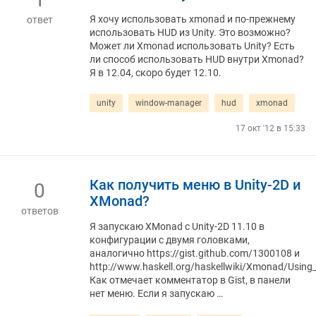
Я хочу использовать xmonad и по-прежнему
ответ
использовать HUD из Unity. Это возможно?
Может ли Xmonad использовать Unity? Есть
ли способ использовать HUD внутри Xmonad?
Я в 12.04, скоро будет 12.10.
unity
window-manager
hud
xmonad
17 окт '12 в 15:33
Как получить меню в Unity-2D и
0
XMonad?
ответов
Я запускаю XMonad с Unity-2D 11.10 в
конфигурации с двумя головками,
аналогично https://gist.github.com/1300108 и
http://www.haskell.org/haskellwiki/Xmonad/Usin
Как отмечает комментатор в Gist, в панели
нет меню. Если я запускаю …