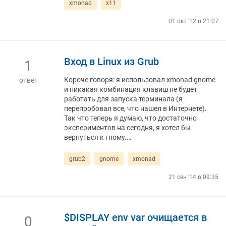
xmonad
x11
01 окт '12 в 21:07
Вход в Linux из Grub
1
Короче говоря: я использовал xmonad gnome
ответ
и никакая комбинация клавиш не будет
работать для запуска терминала (я
перепробовал все, что нашел в Интернете).
Так что теперь я думаю, что достаточно
экспериментов на сегодня, я хотел бы
вернуться к гному.…
grub2
gnome
xmonad
21 сен '14 в 09:35
$DISPLAY env var очищается в
0