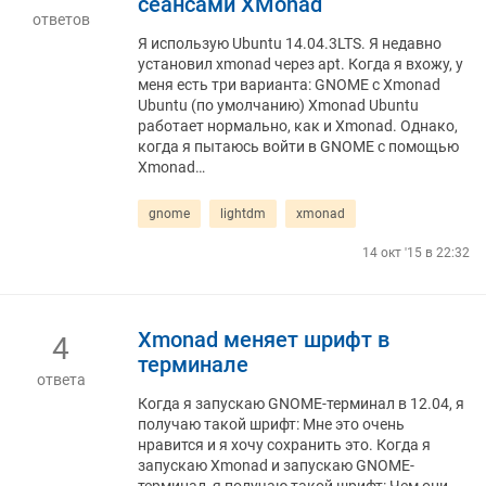
сеансами XMonad
ответов
Я использую Ubuntu 14.04.3LTS. Я недавно
установил xmonad через apt. Когда я вхожу, у
меня есть три варианта: GNOME с Xmonad
Ubuntu (по умолчанию) Xmonad Ubuntu
работает нормально, как и Xmonad. Однако,
когда я пытаюсь войти в GNOME с помощью
Xmonad…
gnome
lightdm
xmonad
14 окт '15 в 22:32
Xmonad меняет шрифт в
4
терминале
ответа
Когда я запускаю GNOME-терминал в 12.04, я
получаю такой шрифт: Мне это очень
нравится и я хочу сохранить это. Когда я
запускаю Xmonad и запускаю GNOME-