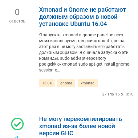
Xmonad и Gnome не работают
0
должным образом в новой
ответов
установке Ubuntu 16.04
Я запускал xmonad и gnome-panel во всех
моих используемых версиях ubuntu, но на
этот раз я не могу заставить его работать
должным образом. Я сначала запускаю эти
команды. sudo add-apt-repository
ppa:gekkio/xmonad sudo apt-get install gnome-
session-x…
16.04
gnome
xmonad
27 апр '16 в 13:10
Не могу перекомпилировать
xmonad из-за более новой
версии GHC