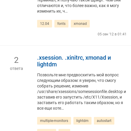
терминал, я получаю такой шрифт: Чем они
отличаются и, что более важно, как я могу
изменить их, ч…
12.04
fonts
xmonad
05 сен '12 в 01:41
.xsession. .xinitrc, xmonad и
2
lightdm
ответа
Позвольте мне предвосхитить мой вопрос
следующим образом: я уверен, что смогу
собрать решение, изменив
/usr/share/xsessions/somesessionfile.desktop и
заставив его запустить /etc/X11/Xsession, и
заставить его работать таким образом, но я
все еще хоте…
multiple-monitors
lightdm
autostart