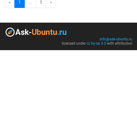
«
1
...
5
»
info@ask-ubuntu.ru
licensed under
cc by-sa 3.0
with attribution