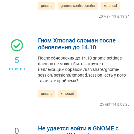
gnome
gnome-control-center
xmonad
20 май '19 в 19:34
Гном Xmonad сломан после
обновления до 14.10
5
После обновления до 14.10 gnome-settings-
daemon не может быть загружен
ответов
надлежащим образом /usr/share/gnome-
session/sessions/xmonad.session. есть у кого
такая же проблема?
gnome
xmonad
25 окт '14 в 08:25
Не удается войти в GNOME с
0