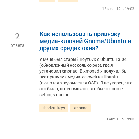
12 июн '12 в 19:03
Как использовать привязку
2
медиа-ключей Gnome/Ubuntu в
ответа
других средах окна?
У меня был старый ноутбук с Ubuntu 13.04
(обновленный несколько раз), где я
установил xmonad. В xmonad я получал бы
все привязки медиа-ключей из Ubuntu
(включая уведомления OSD). Я не уверен, что
это было, но, возможно, это было gnome-
settings-daemo…
shortcut-keys
xmonad
10 окт '13 в 19:03