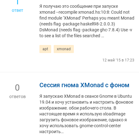
1
Я получаю это сообщение при запуске
ответ
xmonad --recompile xmonad.hs:10:8: Could not
find module ‘XMonad’ Perhaps you meant Monad
(needs flag -package haskell98-2.0.0.3)
DsMonad (needs flag -package ghc-7.8.4) Use -v
to see a list of the files searched …
apt
xmonad
12 май '15 в 17:23
Сессия гнома XMonad с фоном
0
Я запускаю XMonad в сеансе Gnome в Ubuntu
ответов
19.04 и хочу установить и настроить фоновое
изображение. обои рабочего стола. В
настоящее время я использую xloadimage
загрузить фоновое изображение, однако я
хочу использовать gnome-control-center
настроить…