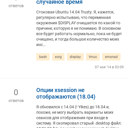
случайное время
ответов
Стоковая Ubuntu 14.04 Trusty. Я, кажется,
регулярно испытываю, что переменная
окружения $DISPLAY очищается по какой-то
причине, которую я не понимаю. В основном
все будет работать нормально, пока не будет
очищено, и тогда большое количество моих
инс…
bash
xorg
display
tmux
xmonad
07 ноя '14 в 03:09
Опции xsession не
0
отображаются (18.04)
ответов
Я обновился с 14.04 (! Yikes) до 18.04 и,
похоже, не могу выбрать варианты моих
сеансов для отображения при входе в
систему. Я скопировал старый .desktop файл: