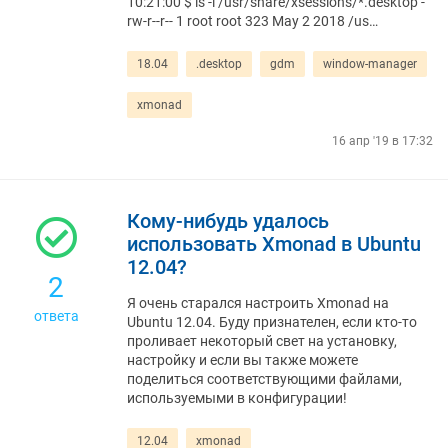
10:21:00 $ ls -l /usr/share/xsessions/*.desktop -
rw-r--r-- 1 root root 323 May 2 2018 /us…
18.04
.desktop
gdm
window-manager
xmonad
16 апр '19 в 17:32
Кому-нибудь удалось
использовать Xmonad в Ubuntu
12.04?
2
Я очень старался настроить Xmonad на
ответа
Ubuntu 12.04. Буду признателен, если кто-то
проливает некоторый свет на установку,
настройку и если вы также можете
поделиться соответствующими файлами,
используемыми в конфигурации!
12.04
xmonad