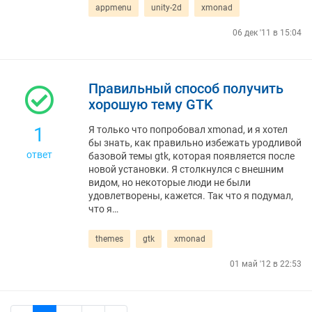
appmenu
unity-2d
xmonad
06 дек '11 в 15:04
Правильный способ получить
хорошую тему GTK
1
Я только что попробовал xmonad, и я хотел
бы знать, как правильно избежать уродливой
ответ
базовой темы gtk, которая появляется после
новой установки. Я столкнулся с внешним
видом, но некоторые люди не были
удовлетворены, кажется. Так что я подумал,
что я…
themes
gtk
xmonad
01 май '12 в 22:53