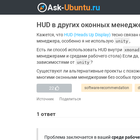
HUD в других оконных менедже
Кажется, что
HUD (Heads Up Display)
тесно связан 
менеджера, особенно я не использую
,
unity
Есть ли способ использовать HUD внутри
xmonad
менеджерами и средами рабочего стола) Если да
зависимостями от
?
unity
Существуют ли альтернативные проекты с похоже
многими оконными менеджерами без особых про
22
software-recommendation
d
Источник
Поделиться
1
ответ
Проблема заключается в вашей
среде рабоче