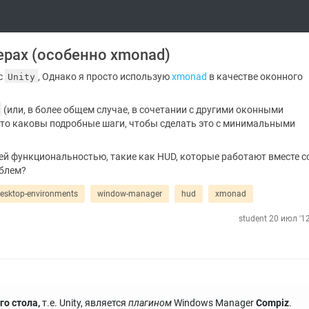
рах (особенно xmonad)
с
, Однако я просто использую
xmonad
в качестве оконного
Unity
(или, в более общем случае, в сочетании с другими оконными
, то каковы подробные шаги, чтобы сделать это с минимальными
й функциональностью, такие как HUD, которые работают вместе с
блем?
esktop-environments
window-manager
hud
xmonad
student
20 июл '12
го стола,
т.е. Unity, является
плагином
Windows Manager
Compiz
.