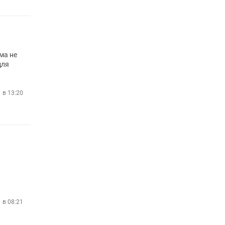
ма не
для
1 в 13:20
1 в 08:21