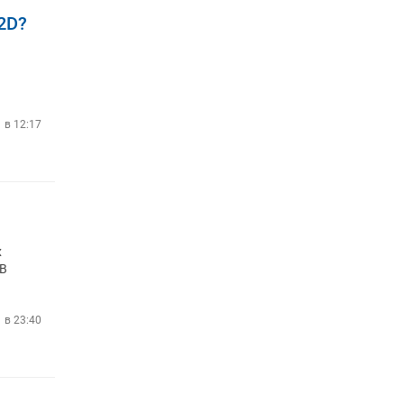
2D?
1 в 12:17
x
 В
1 в 23:40