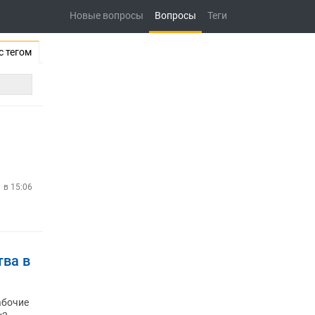
Новые вопросы
Вопросы
Теги
с тегом
 в 15:06
тва в
абочие