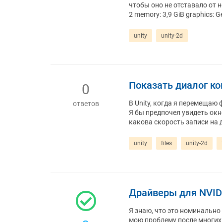
чтобы оно не отставало от н
2 memory: 3,9 GiB graphics: 
unity
unity-2d
Показать диалог к
0
В Unity, когда я перемещаю 
ответов
Я бы предпочел увидеть ок
какова скорость записи на д
unity
files
unity-2d
Драйверы для NVID
Я знаю, что это номинально
мою проблему после многих ч