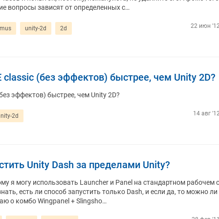
гие вопросы зависят от определенных с…
22 июн '12
imus
unity-2d
2d
classic (без эффектов) быстрее, чем Unity 2D?
без эффектов) быстрее, чем Unity 2D?
14 авг '1
nity-2d
стить Unity Dash за пределами Unity?
тому я могу использовать Launcher и Panel на стандартном рабочем 
нать, есть ли способ запустить только Dash, и если да, то можно ли
аю о комбо Wingpanel + Slingsho…