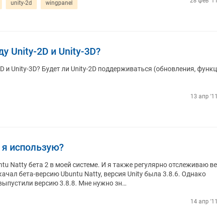
28 фев '1
unity-2d
wingpanel
 Unity-2D и Unity-3D?
D и Unity-3D? Будет ли Unity-2D поддерживаться (обновления, функц
13 апр '1
 я использую?
tu Natty бета 2 в моей системе. И я также регулярно отслеживаю в
скачал бета-версию Ubuntu Natty, версия Unity была 3.8.6. Однако
выпустили версию 3.8.8. Мне нужно зн…
14 апр '1