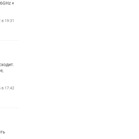
16GHz ×
2 в 19:31
сходит.
е,
5 в 17:42
ить
,