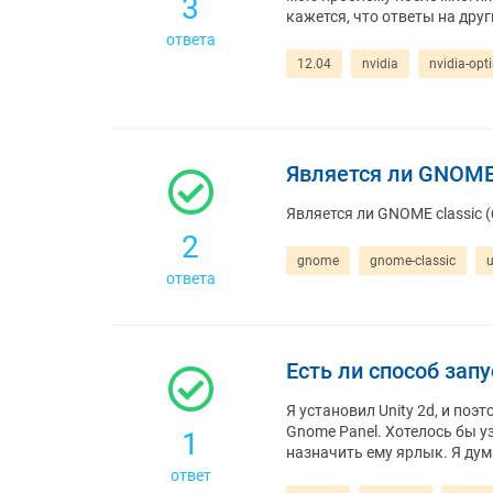
3
кажется, что ответы на дру
ответа
12.04
nvidia
nvidia-opt
Является ли GNOME 
Является ли GNOME classic (
2
gnome
gnome-classic
u
ответа
Есть ли способ запу
Я установил Unity 2d, и поэ
Gnome Panel. Хотелось бы уз
1
назначить ему ярлык. Я дум
ответ