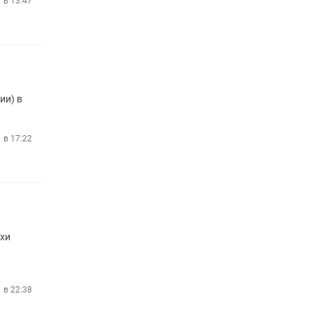
1 в 13:47
ии) в
1 в 17:22
ехи
1 в 22:38