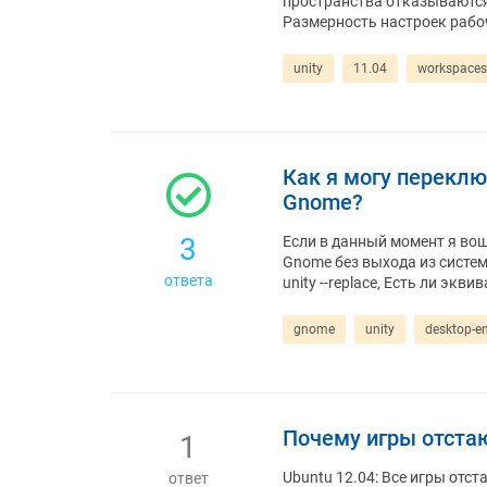
пространства отказываются 
Размерность настроек рабо
unity
11.04
workspaces
Как я могу переключ
Gnome?
3
Если в данный момент я воше
Gnome без выхода из системы
ответа
unity --replace, Есть ли экв
gnome
unity
desktop-e
Почему игры отстают 
1
Ubuntu 12.04: Все игры отста
ответ