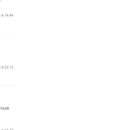
 в 14:44
2 в 22:12
столе