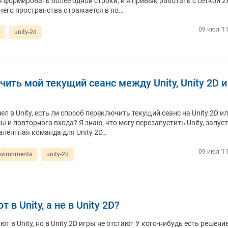
формировать более одной строки, и я привык работать с сеткой 2
чего пространства отражается в по…
09 июл '11
unity-2d
ить мой текущий сеанс между Unity, Unity 2D и
л в Unity, есть ли способ переключить текущий сеанс на Unity 2D и
 и повторного входа? Я знаю, что могу перезапустить Unity, запус
ивалентная команда для Unity 2D…
09 июл '11
nvironments
unity-2d
в Unity, а не в Unity 2D?
ют в Unity, но в Unity 2D игры не отстают У кого-нибудь есть решение