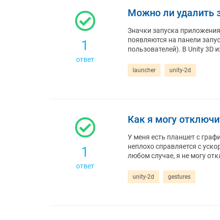
Можно ли удалить з
Значки запуска приложения
появляются на панели запус
1
пользователей). В Unity 3D
ответ
launcher
unity-2d
Как я могу отключи
У меня есть планшет с граф
неплохо справляется с ускор
1
любом случае, я не могу отк
ответ
unity-2d
gestures