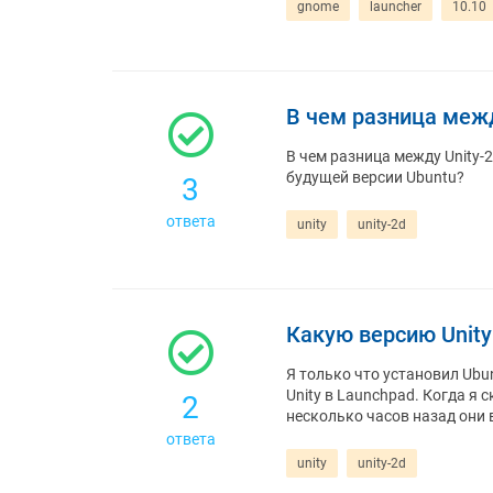
gnome
launcher
10.10
В чем разница между
В чем разница между Unity-2
будущей версии Ubuntu?
3
ответа
unity
unity-2d
Какую версию Unity
Я только что установил Ubun
Unity в Launchpad. Когда я 
2
несколько часов назад они 
ответа
unity
unity-2d