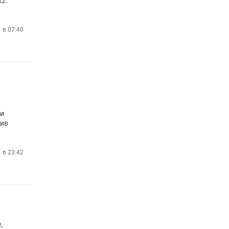
x2.
 в 07:40
ли
тив
 в 23:42
,