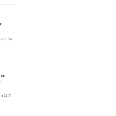
E
 в 18:24
 не
н
1 в 23:51