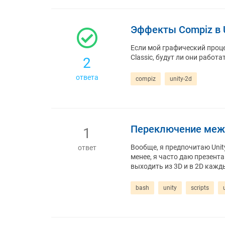
Эффекты Compiz в U
Если мой графический проц
Classic, будут ли они работат
2
ответа
compiz
unity-2d
Переключение между
1
Вообще, я предпочитаю Unity
ответ
менее, я часто даю презент
выходить из 3D и в 2D кажд
bash
unity
scripts