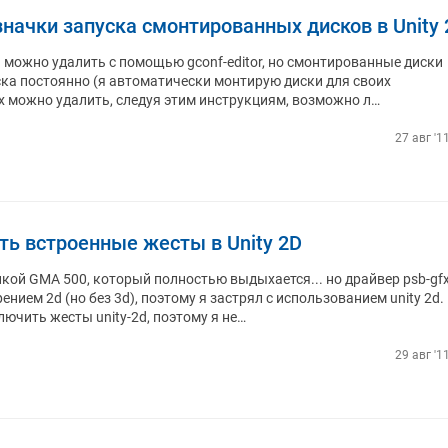
начки запуска смонтированных дисков в Unity 
 можно удалить с помощью gconf-editor, но смонтированные диски
ка постоянно (я автоматически монтирую диски для своих
 их можно удалить, следуя этим инструкциям, возможно л…
27 авг '1
ть встроенные жесты в Unity 2D
икой GMA 500, который полностью выдыхается... но драйвер psb-gf
ением 2d (но без 3d), поэтому я застрял с использованием unity 2d.
лючить жесты unity-2d, поэтому я не…
29 авг '1