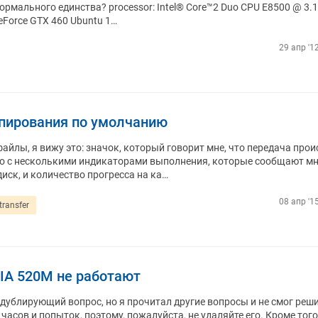
ормального единства? processor: Intel® Core™2 Duo CPU E8500 @ 3.
GeForce GTX 460 Ubuntu 1…
29 апр '1
опирования по умолчанию
файлы, я вижу это: значок, который говорит мне, что передача прои
но с несколькими индикаторами выполнения, которые сообщают мн
иск, и количество прогресса на ка…
08 апр '1
transfer
IA 520M не работают
 дублирующий вопрос, но я прочитал другие вопросы и не смог реш
асов и попыток, поэтому, пожалуйста, не удаляйте его. Кроме того