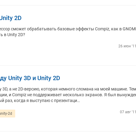
nity 2D
ессор сможет обрабатывать базовые эффекты Compiz, как в GNOM
ь в Unity 2D?
26 июн '11
 Unity 3D и Unity 2D
 3D, а не 2D-версию, которая немного сломана на моей машине. Тем
ации, и Compiz не поддерживает несколько экранов. Я был вынужде
ый раз, когда я выступаю с презентаци…
07 авг '1
unity-2d