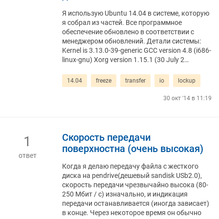
Я использую Ubuntu 14.04 в системе, которую
я собрал из частей. Все программное
обеспечение обновлено в соответствии с
менеджером обновлений. Детали системы:
Kernel is 3.13.0-39-generic GCC version 4.8 (i686-
linux-gnu) Xorg version 1.15.1 (30 July 2…
14.04
freeze
transfer
io
lockup
30 окт '14 в 11:19
Скорость передачи
1
поверхностна (очень высокая)
ответ
Когда я делаю передачу файла с жесткого
диска на pendrive(дешевый sandisk USb2.0),
скорость передачи чрезвычайно высока (80-
250 Мбит / с) изначально, и индикация
передачи останавливается (иногда зависает)
в конце. Через некоторое время он обычно