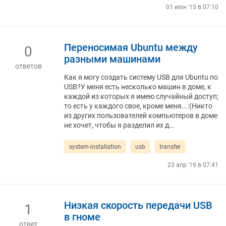
01 июн '15 в 07:10
Переносимая Ubuntu между
0
разными машинами
ответов
Как я могу создать систему USB для Ubuntu по
USB?У меня есть несколько машин в доме, к
каждой из которых я имею случайный доступ;
то есть у каждого свое, кроме меня...:(Никто
из других пользователей компьютеров в доме
не хочет, чтобы я разделил их д…
system-installation
usb
transfer
23 апр '19 в 07:41
Низкая скорость передачи USB
1
в гноме
ответ