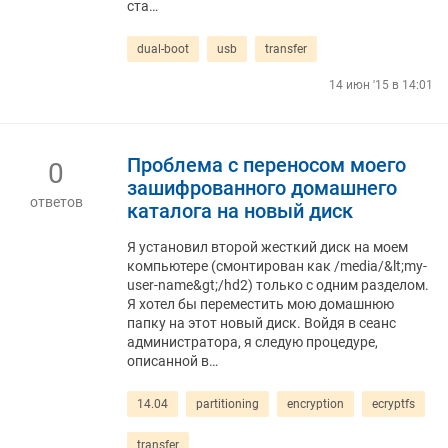
ста…
dual-boot
usb
transfer
14 июн '15 в 14:01
Проблема с переносом моего
0
зашифрованного домашнего
ответов
каталога на новый диск
Я установил второй жесткий диск на моем
компьютере (смонтирован как /media/&lt;my-
user-name&gt;/hd2) только с одним разделом.
Я хотел бы переместить мою домашнюю
папку на этот новый диск. Войдя в сеанс
администратора, я следую процедуре,
описанной в…
14.04
partitioning
encryption
ecryptfs
transfer