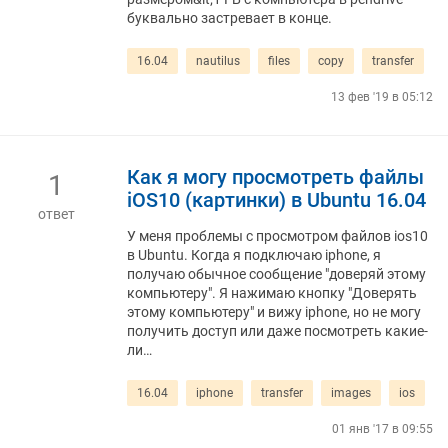
буквально застревает в конце.
16.04
nautilus
files
copy
transfer
13 фев '19 в 05:12
Как я могу просмотреть файлы
1
iOS10 (картинки) в Ubuntu 16.04
ответ
У меня проблемы с просмотром файлов ios10
в Ubuntu. Когда я подключаю iphone, я
получаю обычное сообщение "доверяй этому
компьютеру". Я нажимаю кнопку "Доверять
этому компьютеру" и вижу iphone, но не могу
получить доступ или даже посмотреть какие-
ли…
16.04
iphone
transfer
images
ios
01 янв '17 в 09:55