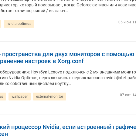
ндикатор, который показывает, когда Geforce активен или неактиве
аботает отлично, синий / выключ…
05 июн '11
nvidia-optimus
о пространства для двух мониторов с помощью
хранение настроек в Xorg.conf
 оборудования: Ноутбук Lenovo подключен с 2-мя внешними монит
ию Nvidia Optimus, переключаясь с первоклассного nvidia|intel, раб
олько собственный дисплей ноутбу…
07 окт '1
us
wallpaper
external-monitor
ий процессор Nvidia, если встроенный графич
жен