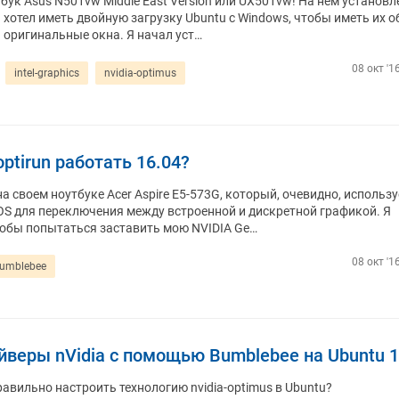
ук Asus N501vw Middle East Version или UX501vw! На нем установлен
 хотел иметь двойную загрузку Ubuntu с Windows, чтобы иметь их о
ь оригинальные окна. Я начал уст…
08 окт '1
intel-graphics
nvidia-optimus
ptirun работать 16.04?
а своем ноутбуке Acer Aspire E5-573G, который, очевидно, использу
IOS для переключения между встроенной и дискретной графикой. Я
тобы попытаться заставить мою NVIDIA Ge…
08 окт '1
umblebee
йверы nVidia с помощью Bumblebee на Ubuntu 1
равильно настроить технологию nvidia-optimus в Ubuntu?