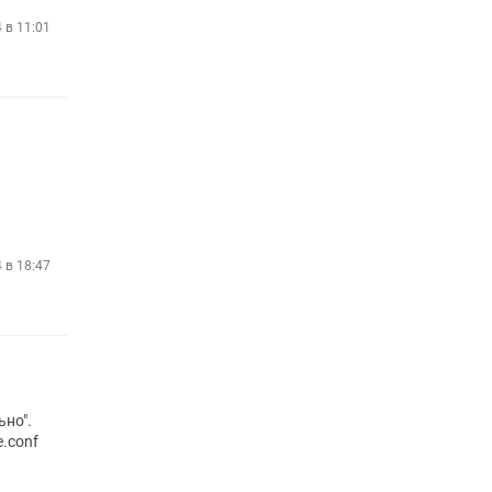
4 в 11:01
4 в 18:47
ьно".
e.conf