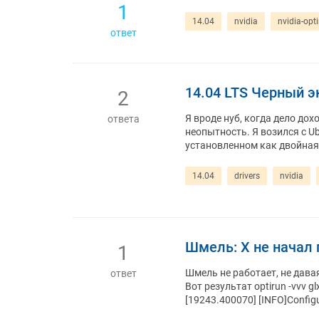
1
14.04
nvidia
nvidia-opt
ответ
14.04 LTS Черный э
2
Я вроде нуб, когда дело дох
ответа
неопытность. Я возился с Ub
установленном как двойная з
14.04
drivers
nvidia
Шмель: X не начал
1
Шмель не работает, не дава
ответ
Вот результат optirun -vvv g
[19243.400070] [INFO]Configur