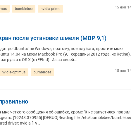
15 ноя '1
imus
bumblebee
nvidia-prime
кран после установки шмеля (MBP 9,1)
одит до Ubuntu/ не Windows, поэтому, пожалуйста, простите мою
untu 14.04 на моем Macbook Pro (9,1 середины 2012 года, не Retina),
агрузка с OS X (с rEFInd). Из-за своей…
15 ноя '1
nvidia-optimus
bumblebee
 правильно
я мне четкого сообщения об ошибке, кроме "X не запустился правил
lxgears: [19243.370955] [DEBUG]Reading file: /etc/bumblebee/bumblebe
ed driver: nvidia [19…