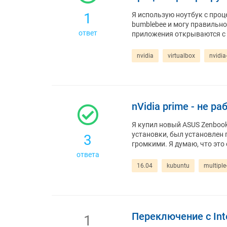
1
Я использую ноутбук с проце
bumblebee и могу правильно 
ответ
приложения открываются с o
nvidia
virtualbox
nvidia
nVidia prime - не р
Я купил новый ASUS Zenbook 
установки, был установлен 
3
громкими. Я думаю, что это
ответа
16.04
kubuntu
multiple
Переключение с Inte
1