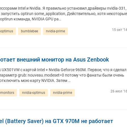
ссорами Intel и Nvidia. Я правильно установил драйверы nvidia-331,
запустить optirun some_application, Действительно, хотя некоторые
ptirun команда, NVIDIA GPU ра…
15 окт '1
-optimus
bumblebee
nvidia-prime
аботает внешний монитор на Asus Zenbook
UX501VW с картой Intel + Nvidia Geforce 960M. Первое, что я сделал
параметр grub: nouveau.modeset=0 потому что фанаты были очень
 отключить мою карту NVIDIA. Затем …
26 июл '16
-monitors
nvidia-optimus
nvidia-prime
l (Battery Saver) на GTX 970M не работает