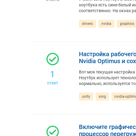
ноутбука есть сине-белый и
соответственно. На окнах р
drivers
nvidia
graphics
Настройка рабочег
Nvidia Optimus и со
1
Вот моя текущая настройка
Ноутбук использует технолог
ответ
нормально, используется т
unity
xorg
nvidia-optim
Включите графическ
процессор перегру