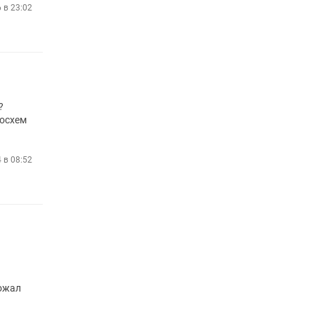
6 в 23:02
?
росхем
4 в 08:52
пожал