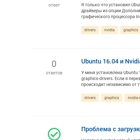
Я только что установил Ubun
ответ
драйверы из опции Дополни
графического процессора In
drivers
nvidia
graphics
Ubuntu 16.04 и Nvid
0
У меня установлена ​​Ubuntu
ответов
graphics-drivers. Если я пе
происходит независимо от т
drivers
graphics
nvidia
Проблема с загрузк