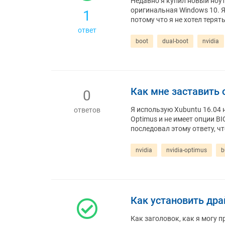
Недавно я купил новый ноутб
оригинальная Windows 10. Я
1
потому что я не хотел терят
ответ
boot
dual-boot
nvidia
Как мне заставить o
0
Я использую Xubuntu 16.04 н
ответов
Optimus и не имеет опции B
последовал этому ответу, ч
nvidia
nvidia-optimus
b
Как установить дра
Как заголовок, как я могу п