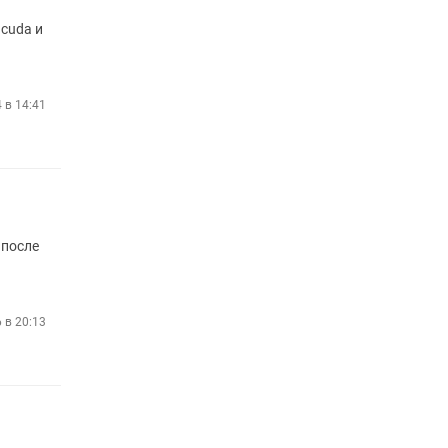
 cuda и
4 в 14:41
 после
 в 20:13