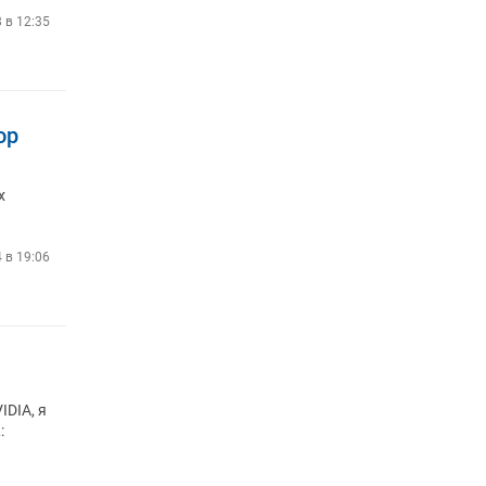
8 в 12:35
ор
х
4 в 19:06
IDIA, я
: