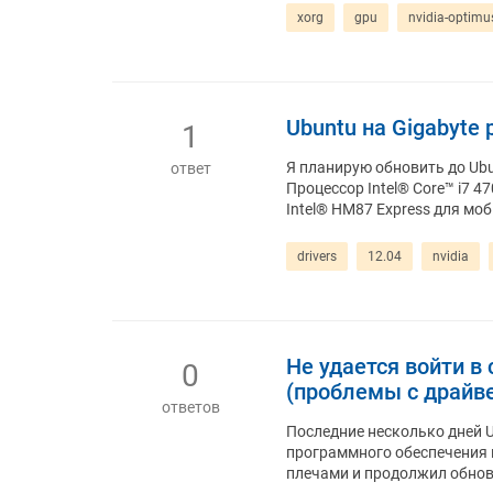
xorg
gpu
nvidia-optimu
Ubuntu на Gigabyte 
1
Я планирую обновить до Ub
ответ
Процессор Intel® Core™ i7 4
Intel® HM87 Express для моб
drivers
12.04
nvidia
Не удается войти в
0
(проблемы с драйве
ответов
Последние несколько дней U
программного обеспечения 
плечами и продолжил обнов