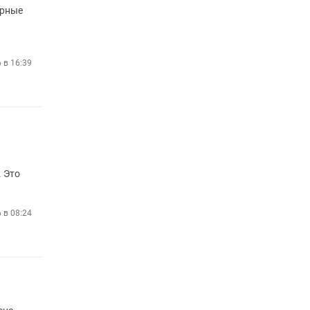
арные
 в 16:39
. Это
6 в 08:24