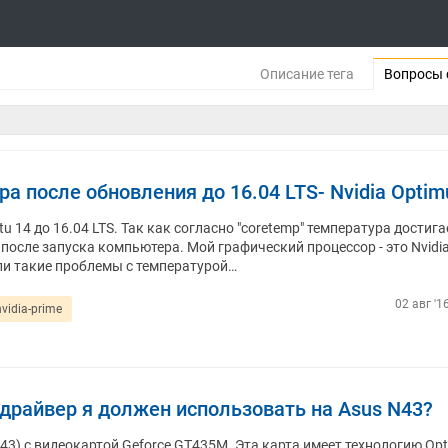
Описание тега
Вопросы 
а после обновления до 16.04 LTS- Nvidia Optim
u 14 до 16.04 LTS. Так как согласно "coretemp" температура достига
 после запуска компьютера. Мой графический процессор - это Nvidi
ли такие проблемы с температурой…
02 авг '1
nvidia-prime
драйвер я должен использовать на Asus N43?
43) с видеокартой Geforce GT435M. Эта карта имеет технологию Opt