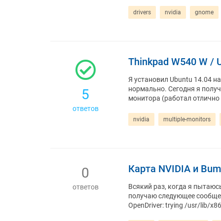
drivers
nvidia
gnome
Thinkpad W540 W / 
Я установил Ubuntu 14.04 на
нормально. Сегодня я получ
5
монитора (работал отлично с 
ответов
nvidia
multiple-monitors
Карта NVIDIA и Bum
0
Всякий раз, когда я пытаюс
ответов
получаю следующее сообщение 
OpenDriver: trying /usr/lib/x8