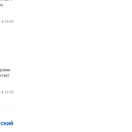
н,
 в 14:43
орами.
отает
4 в 12:53
еский