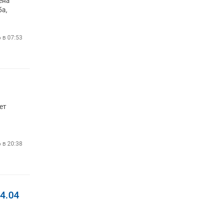
а ​​
ба,
6 в 07:53
ет
6 в 20:38
4.04