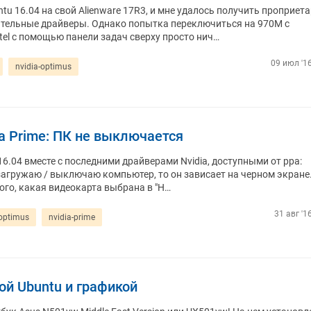
tu 16.04 на свой Alienware 17R3, и мне удалось получить проприет
тельные драйверы. Однако попытка переключиться на 970M с
tel с помощью панели задач сверху просто нич…
09 июл '16
nvidia-optimus
ia Prime: ПК не выключается
 16.04 вместе с последними драйверами Nvidia, доступными от ppa:
резагружаю / выключаю компьютер, то он зависает на черном экране
ого, какая видеокарта выбрана в "Н…
31 авг '1
-optimus
nvidia-prime
ой Ubuntu и графикой