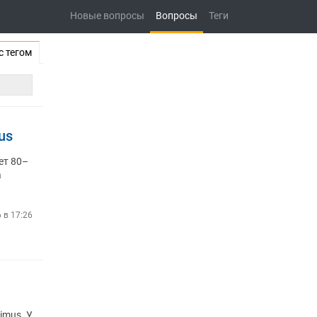
Новые вопросы
Вопросы
Теги
с тегом
us
ет 80–
a
6 в 17:26
imus. У