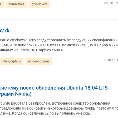
20 окт '1
s
bumblebee
gpu-drivers
p27k
untu с Windows7 Чего следует ожидать от следующих спецификаций
700MQ 4-го поколения 2,4 ГГц 8x3 ГБ памяти DDR3 1,35 В Набор мик
ильных ПК Intel® HD Graphics 4600 N…
25 ноя '1
intel-graphics
nvidia-optimus
 систему после обновления Ubuntu 18.04 LTS
рами Nvidia)
buntu работала без проблем. Встроенное средство обновления
предложило мне обновить некоторые драйверы Nvidia, поэтому я 
ление. Когда обновление было выполнено, мне ска…