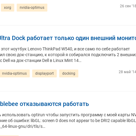
26 сен '1
xorg
nvidia-optimus
Ultra Dock работает только один внешний монит
 этот ноутбук Lenovo ThinkPad W540, и все само по себе работает
ил свою док-станцию, к которой я собирался подключить 2 внешни
Dell на док-станции Dell в Linux Mint 14…
28 май '1
nvidia-optimus
displayport
docking
blebee отказываются работать
ь использовать optirun чтобы запустить программу с моей карты NV
об ошибке: libGL: screen 0 does not appear to be DRI2 capable libGL
6_64-linux-gnu/dri/tls/s…