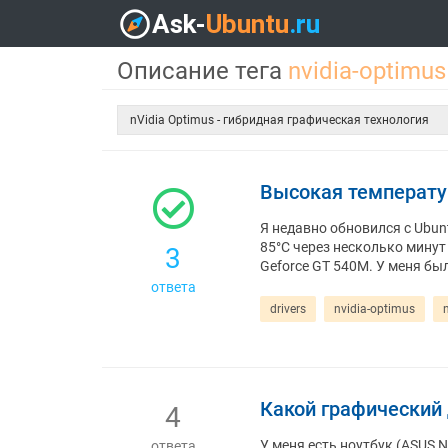
Описание тега
nvidia-optimus
nVidia Optimus - гибридная графическая технология
Высокая температур
Я недавно обновился с Ubunt
85°C через несколько минут
3
Geforce GT 540M. У меня бы
ответа
drivers
nvidia-optimus
Какой графический 
4
У меня есть ноутбук (ASUS N
ответа