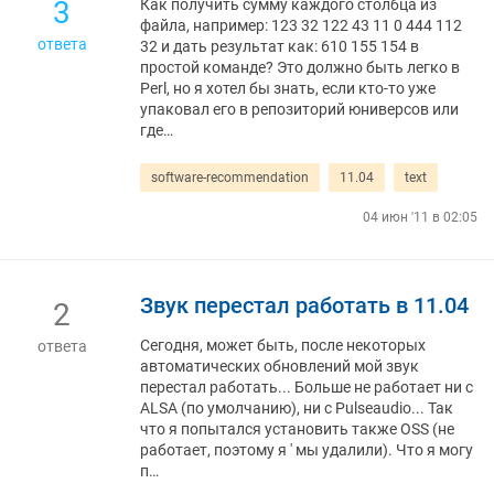
3
Как получить сумму каждого столбца из
файла, например: 123 32 122 43 11 0 444 112
ответа
32 и дать результат как: 610 155 154 в
простой команде? Это должно быть легко в
Perl, но я хотел бы знать, если кто-то уже
упаковал его в репозиторий юниверсов или
где…
software-recommendation
11.04
text
04 июн '11 в 02:05
Звук перестал работать в 11.04
2
Сегодня, может быть, после некоторых
ответа
автоматических обновлений мой звук
перестал работать... Больше не работает ни с
ALSA (по умолчанию), ни с Pulseaudio... Так
что я попытался установить также OSS (не
работает, поэтому я ' мы удалили). Что я могу
п…