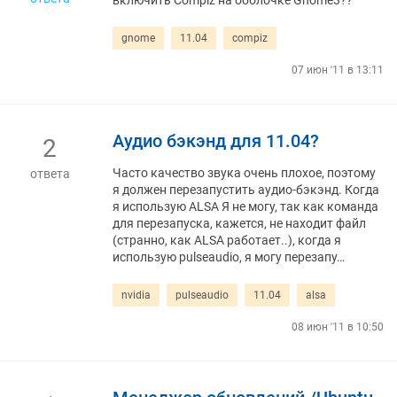
включить Compiz на оболочке Gnome3??
gnome
11.04
compiz
07 июн '11 в 13:11
Аудио бэкэнд для 11.04?
2
Часто качество звука очень плохое, поэтому
ответа
я должен перезапустить аудио-бэкэнд. Когда
я использую ALSA Я не могу, так как команда
для перезапуска, кажется, не находит файл
(странно, как ALSA работает..), когда я
использую pulseaudio, я могу перезапу…
nvidia
pulseaudio
11.04
alsa
08 июн '11 в 10:50