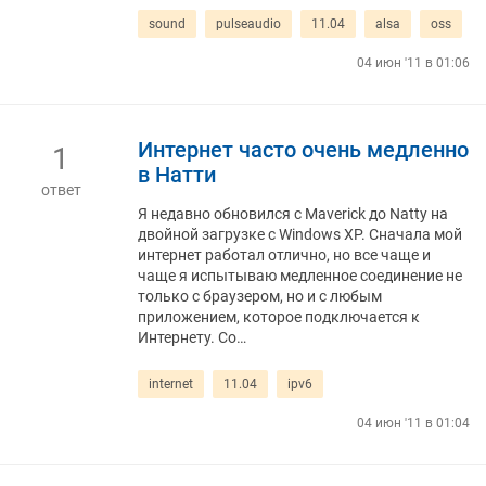
sound
pulseaudio
11.04
alsa
oss
04 июн '11 в 01:06
Интернет часто очень медленно
1
в Натти
ответ
Я недавно обновился с Maverick до Natty на
двойной загрузке с Windows XP. Сначала мой
интернет работал отлично, но все чаще и
чаще я испытываю медленное соединение не
только с браузером, но и с любым
приложением, которое подключается к
Интернету. Со…
internet
11.04
ipv6
04 июн '11 в 01:04