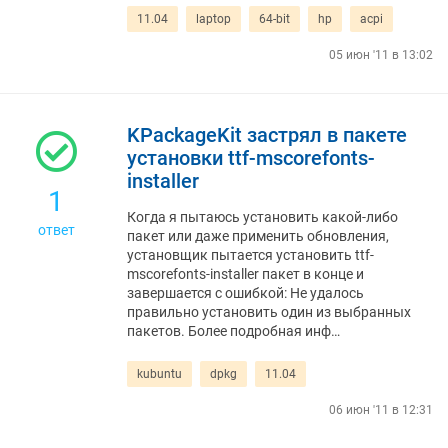
11.04
laptop
64-bit
hp
acpi
05 июн '11 в 13:02
KPackageKit застрял в пакете
установки ttf-mscorefonts-
installer
1
Когда я пытаюсь установить какой-либо
ответ
пакет или даже применить обновления,
установщик пытается установить ttf-
mscorefonts-installer пакет в конце и
завершается с ошибкой: Не удалось
правильно установить один из выбранных
пакетов. Более подробная инф…
kubuntu
dpkg
11.04
06 июн '11 в 12:31