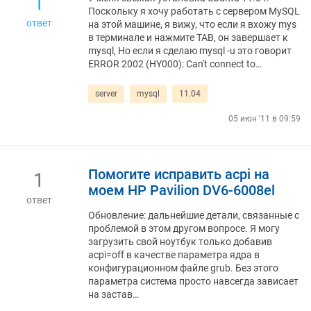
1
Поскольку я хочу работать с сервером MySQL
ответ
на этой машине, я вижу, что если я вхожу mys
в терминале и нажмите TAB, он завершает к
mysql, Но если я сделаю mysql -u это говорит
ERROR 2002 (HY000): Can't connect to…
server
mysql
11.04
05 июн '11 в 09:59
Помогите исправить acpi на
1
моем HP Pavilion DV6-6008el
ответ
Обновление: дальнейшие детали, связанные с
проблемой в этом другом вопросе. Я могу
загрузить свой ноутбук только добавив
acpi=off в качестве параметра ядра в
конфигурационном файле grub. Без этого
параметра система просто навсегда зависает
на застав…