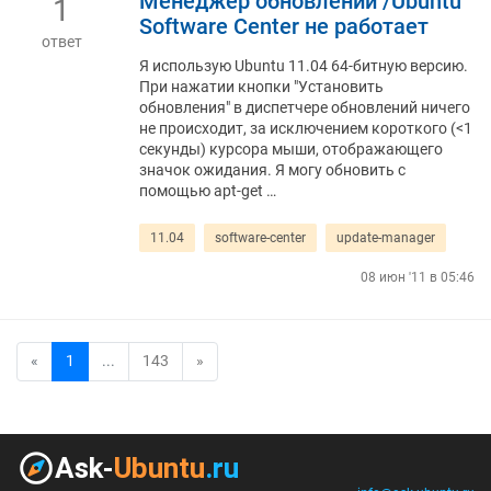
Менеджер обновлений /Ubuntu
1
Software Center не работает
ответ
Я использую Ubuntu 11.04 64-битную версию.
При нажатии кнопки "Установить
обновления" в диспетчере обновлений ничего
не происходит, за исключением короткого (<1
секунды) курсора мыши, отображающего
значок ожидания. Я могу обновить с
помощью apt-get …
11.04
software-center
update-manager
08 июн '11 в 05:46
«
1
...
143
»