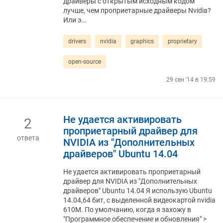
драйверы с открытым исходным кодом
лучше, чем проприетарные драйверы Nvidia?
Или э…
drivers
nvidia
graphics
proprietary
open-source
29 сен '14 в 19:59
Не удается активировать
2
проприетарный драйвер для
ответа
NVIDIA из "Дополнительных
драйверов" Ubuntu 14.04
Не удается активировать проприетарный
драйвер для NVIDIA из "Дополнительных
драйверов" Ubuntu 14.04 Я использую Ubuntu
14.04,64 бит, с выделенной видеокартой nvidia
610M. По умолчанию, когда я захожу в
"Программное обеспечение и обновления" >