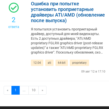
Ошибка при попытке
установить проприетарные
драйверы ATI/AMD (обновление
2
после выпуска)
ответа
Я попытался установить проприетарный
драйвер, доступный для моей видеокарты.
Есть 2 доступных драйвера; "ATI/AMD
proprietary FGLRX graphics driver (post-release
updates)" а также "ATI/AMD proprietary FGLRX
graphics driver". Поскольку обновления, ско…
12.04
ati
64-bit
proprietary
09 авг '12 в 17:10
«
1
...
10
»