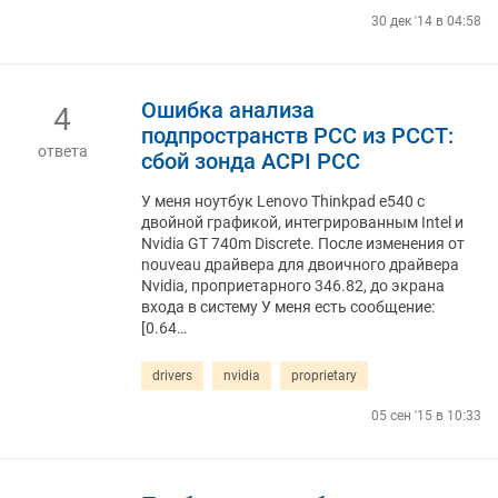
30 дек '14 в 04:58
Ошибка анализа
4
подпространств PCC из PCCT:
ответа
сбой зонда ACPI PCC
У меня ноутбук Lenovo Thinkpad e540 с
двойной графикой, интегрированным Intel и
Nvidia GT 740m Discrete. После изменения от
nouveau драйвера для двоичного драйвера
Nvidia, проприетарного 346.82, до экрана
входа в систему У меня есть сообщение:
[0.64…
drivers
nvidia
proprietary
05 сен '15 в 10:33