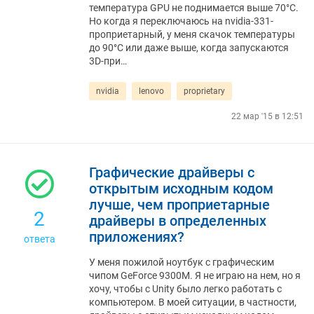
температура GPU не поднимается выше 70°C.
Но когда я переключаюсь на nvidia-331-
проприетарный, у меня скачок температуры
до 90°C или даже выше, когда запускаются
3D-при…
nvidia
lenovo
proprietary
22 мар '15 в 12:51
Графические драйверы с
открытым исходным кодом
лучше, чем проприетарные
2
драйверы в определенных
приложениях?
ответа
У меня пожилой ноутбук с графическим
чипом GeForce 9300M. Я не играю на нем, но я
хочу, чтобы с Unity было легко работать с
компьютером. В моей ситуации, в частности,