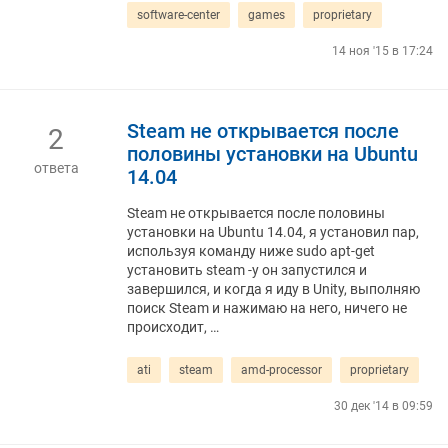
software-center
games
proprietary
14 ноя '15 в 17:24
Steam не открывается после
2
половины установки на Ubuntu
ответа
14.04
Steam не открывается после половины
установки на Ubuntu 14.04, я установил пар,
используя команду ниже sudo apt-get
установить steam -y он запустился и
завершился, и когда я иду в Unity, выполняю
поиск Steam и нажимаю на него, ничего не
происходит, …
ati
steam
amd-processor
proprietary
30 дек '14 в 09:59