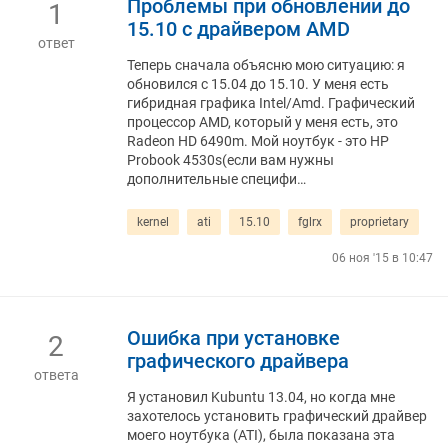
Проблемы при обновлении до
1
15.10 с драйвером AMD
ответ
Теперь сначала объясню мою ситуацию: я
обновился с 15.04 до 15.10. У меня есть
гибридная графика Intel/Amd. Графический
процессор AMD, который у меня есть, это
Radeon HD 6490m. Мой ноутбук - это HP
Probook 4530s(если вам нужны
дополнительные специфи…
kernel
ati
15.10
fglrx
proprietary
06 ноя '15 в 10:47
Ошибка при установке
2
графического драйвера
ответа
Я установил Kubuntu 13.04, но когда мне
захотелось установить графический драйвер
моего ноутбука (ATI), была показана эта