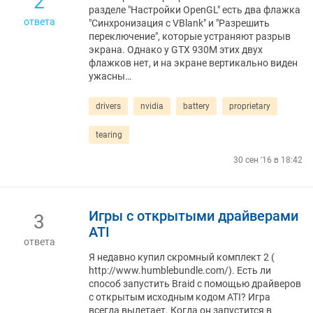
2
разделе "Настройки OpenGL" есть два флажка
ответа
"Синхронизация с VBlank" и "Разрешить
переключение", которые устраняют разрыв
экрана. Однако у GTX 930M этих двух
флажков нет, и на экране вертикально виден
ужасны…
drivers
nvidia
battery
proprietary
tearing
30 сен '16 в 18:42
Игры с открытыми драйверами
3
ATI
ответа
Я недавно купил скромный комплект 2 (
http://www.humblebundle.com/). Есть ли
способ запустить Braid с помощью драйверов
с открытым исходным кодом ATI? Игра
всегда вылетает. Когда он запустится в