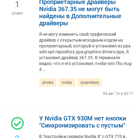
Проприетарные драйверы
1
Nvidia 367.35 не могут быть
ответ
найдены в Дополнительные
драйверы
Я не могу изменить свой графический
драйвер с открытым исходным кодом на
проприетарный, который я установил из ppa
add-apt-repository ppa:graphics-drivers/ppa, Я
установил драйвер 367.35. В терминале
видно, что я его установил: nvidia-smi Thu Aug
4 …
drivers
nvidia
proprietary
04 авг '16 в 05:11
У Nvidia GTX 930M нет кнопки
"Синхронизировать с пустым"
В "Настройки сервера Nvidia X" с GTX 770 в