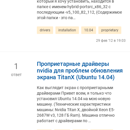
который я хочу установить, находится в
папке с именем hybrid-portsrc_x86_32 с
последующим -v5_100_82_112, (Содержимое
этой папки - это па…
drivers
installation
10.04
proprietary
29 фев '12 в 19:03
Проприетарные драйверы
1
nvidia для проблем обновления
ответ
экрана TitanX (Ubuntu 14.04)
Как выглядит экран с проприетарными
драйверами Привет всем, я только что
установил Ubuntu 14.04 на мою новую
машину. (Технические характеристики
машины: Nvidia Titan X, двойной Xeon E5-
2687W v3, 128 ГБ Ram). Машина отлично
работает с драйверами по …