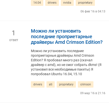
14.04
drivers
nvidia
proprietary
06 фев '16 в 04:13
Можно ли установить
1
последние проприетарные
ответ
драйверы Amd Crimson Edition?
Можно ли установить последние
проприетарные драйверы Amd Crimson
Edition? Я пробовал много раз (скачал
драйвер с amd), но не смог собрать dkms! (Я
установил все необходимые пакеты) Я
попробовал Ubuntu 16.04, 15.10
drivers
ati
proprietary
crimson
09 мар '16 в 21:16