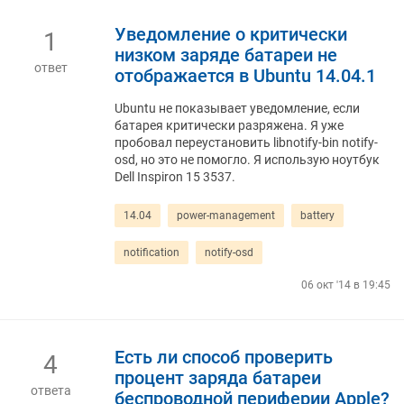
Уведомление о критически
1
низком заряде батареи не
ответ
отображается в Ubuntu 14.04.1
Ubuntu не показывает уведомление, если
батарея критически разряжена. Я уже
пробовал переустановить libnotify-bin notify-
osd, но это не помогло. Я использую ноутбук
Dell Inspiron 15 3537.
14.04
power-management
battery
notification
notify-osd
06 окт '14 в 19:45
Есть ли способ проверить
4
процент заряда батареи
ответа
беспроводной периферии Apple?