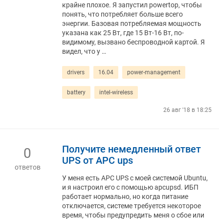
крайне плохое. Я запустил powertop, чтобы
понять, что потребляет больше всего
энергии. Базовая потребляемая мощность
указана как 25 Вт, где 15 Вт-16 Вт, по-
видимому, вызвано беспроводной картой. Я
видел, что у …
drivers
16.04
power-management
battery
intel-wireless
26 авг '18 в 18:25
Получите немедленный ответ
0
UPS от APC ups
ответов
У меня есть APC UPS с моей системой Ubuntu,
и я настроил его с помощью apcupsd. ИБП
работает нормально, но когда питание
отключается, системе требуется некоторое
время, чтобы предупредить меня о сбое или