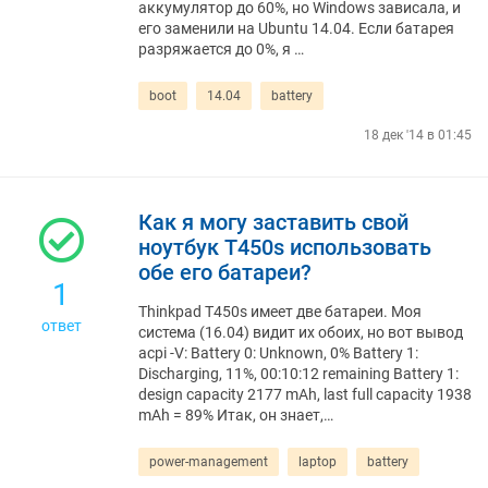
аккумулятор до 60%, но Windows зависала, и
его заменили на Ubuntu 14.04. Если батарея
разряжается до 0%, я …
boot
14.04
battery
18 дек '14 в 01:45
Как я могу заставить свой
ноутбук T450s использовать
обе его батареи?
1
Thinkpad T450s имеет две батареи. Моя
ответ
система (16.04) видит их обоих, но вот вывод
acpi -V: Battery 0: Unknown, 0% Battery 1:
Discharging, 11%, 00:10:12 remaining Battery 1:
design capacity 2177 mAh, last full capacity 1938
mAh = 89% Итак, он знает,…
power-management
laptop
battery