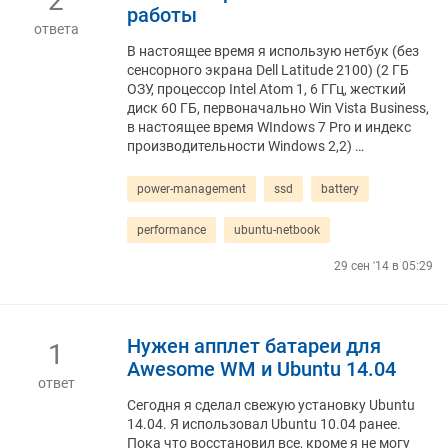
2
работы
ответа
В настоящее время я использую нетбук (без
сенсорного экрана Dell Latitude 2100) (2 ГБ
ОЗУ, процессор Intel Atom 1, 6 ГГц, жесткий
диск 60 ГБ, первоначально Win Vista Business,
в настоящее время WIndows 7 Pro и индекс
производительности Windows 2,2) …
power-management
ssd
battery
performance
ubuntu-netbook
29 сен '14 в 05:29
Нужен апплет батареи для
1
Awesome WM и Ubuntu 14.04
ответ
Сегодня я сделал свежую установку Ubuntu
14.04. Я использовал Ubuntu 10.04 ранее.
Пока что восстановил все, кроме я не могу