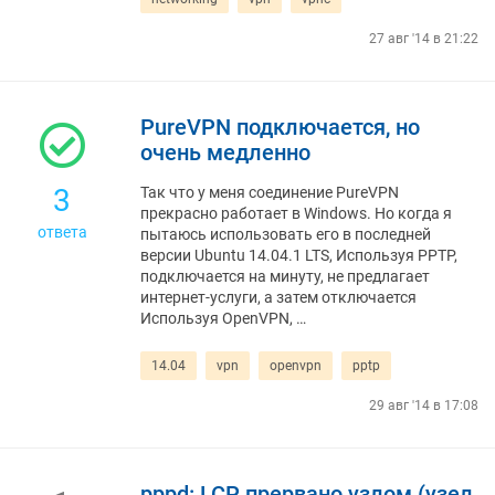
27 авг '14 в 21:22
PureVPN подключается, но
очень медленно
3
Так что у меня соединение PureVPN
прекрасно работает в Windows. Но когда я
ответа
пытаюсь использовать его в последней
версии Ubuntu 14.04.1 LTS, Используя PPTP,
подключается на минуту, не предлагает
интернет-услуги, а затем отключается
Используя OpenVPN, …
14.04
vpn
openvpn
pptp
29 авг '14 в 17:08
pppd: LCP прервано узлом (узел