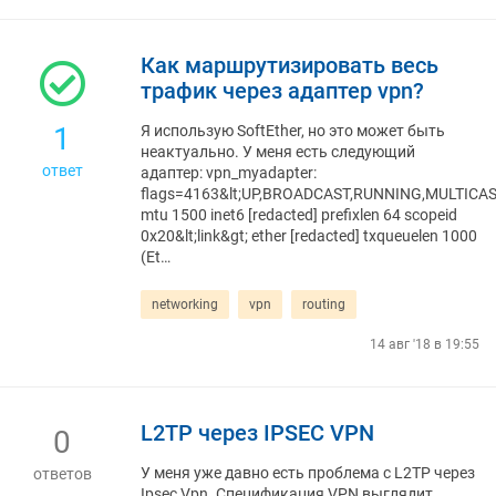
Как маршрутизировать весь
трафик через адаптер vpn?
1
Я использую SoftEther, но это может быть
неактуально. У меня есть следующий
ответ
адаптер: vpn_myadapter:
flags=4163&lt;UP,BROADCAST,RUNNING,MULTICAS
mtu 1500 inet6 [redacted] prefixlen 64 scopeid
0x20&lt;link&gt; ether [redacted] txqueuelen 1000
(Et…
networking
vpn
routing
14 авг '18 в 19:55
L2TP через IPSEC VPN
0
У меня уже давно есть проблема с L2TP через
ответов
Ipsec Vpn. Спецификация VPN выглядит