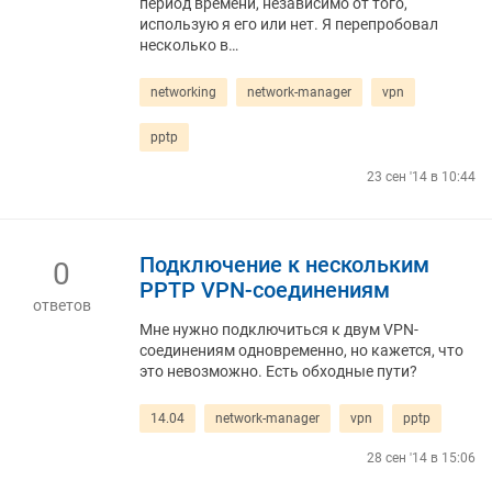
период времени, независимо от того,
использую я его или нет. Я перепробовал
несколько в…
networking
network-manager
vpn
pptp
23 сен '14 в 10:44
Подключение к нескольким
0
PPTP VPN-соединениям
ответов
Мне нужно подключиться к двум VPN-
соединениям одновременно, но кажется, что
это невозможно. Есть обходные пути?
14.04
network-manager
vpn
pptp
28 сен '14 в 15:06