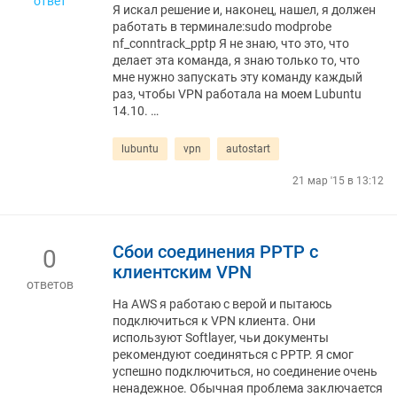
ответ
Я искал решение и, наконец, нашел, я должен
работать в терминале:sudo modprobe
nf_conntrack_pptp Я не знаю, что это, что
делает эта команда, я знаю только то, что
мне нужно запускать эту команду каждый
раз, чтобы VPN работала на моем Lubuntu
14.10. …
lubuntu
vpn
autostart
21 мар '15 в 13:12
Сбои соединения PPTP с
0
клиентским VPN
ответов
На AWS я работаю с верой и пытаюсь
подключиться к VPN клиента. Они
используют Softlayer, чьи документы
рекомендуют соединяться с PPTP. Я смог
успешно подключиться, но соединение очень
ненадежное. Обычная проблема заключается