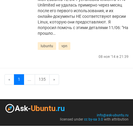
Unlimited не удалась примерно через месяц
после его первого использования, и их
онлайн-документы НЕ соответствуют версии
Linux, которую они предоставляют. Я
попросил помочь с этими деталями 11/06: "На
прошло…
lubuntu
vpn
08 ноя '14 в 21:39
«
1
...
135
»
info@ask-ubuntu.ru
licensed under
cc by-sa 3.0
with attribution