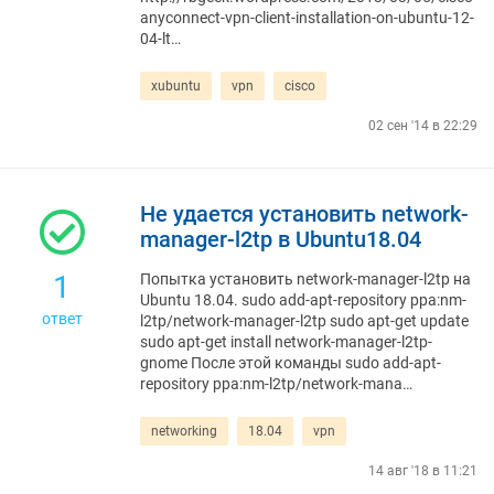
anyconnect-vpn-client-installation-on-ubuntu-12-
04-lt…
xubuntu
vpn
cisco
02 сен '14 в 22:29
Не удается установить network-
manager-l2tp в Ubuntu18.04
1
Попытка установить network-manager-l2tp на
Ubuntu 18.04. sudo add-apt-repository ppa:nm-
ответ
l2tp/network-manager-l2tp sudo apt-get update
sudo apt-get install network-manager-l2tp-
gnome После этой команды sudo add-apt-
repository ppa:nm-l2tp/network-mana…
networking
18.04
vpn
14 авг '18 в 11:21