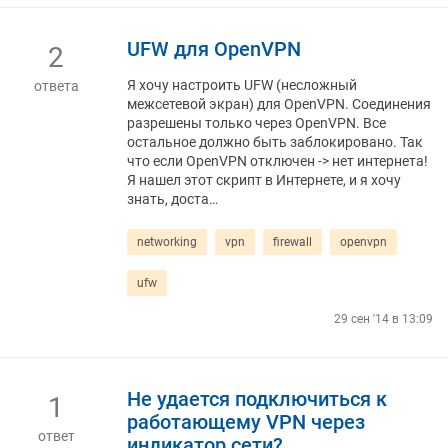
UFW для OpenVPN
2
Я хочу настроить UFW (несложный
ответа
межсетевой экран) для OpenVPN. Соединения
разрешены только через OpenVPN. Все
остальное должно быть заблокировано. Так
что если OpenVPN отключен -> нет интернета!
Я нашел этот скрипт в Интернете, и я хочу
знать, доста…
networking
vpn
firewall
openvpn
ufw
29 сен '14 в 13:09
Не удается подключиться к
1
работающему VPN через
ответ
индикатор сети?