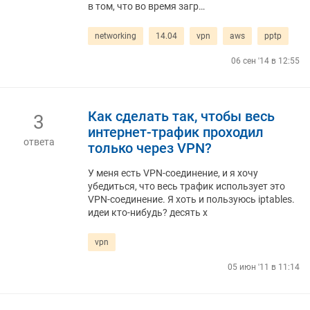
в том, что во время загр…
networking
14.04
vpn
aws
pptp
06 сен '14 в 12:55
Как сделать так, чтобы весь
3
интернет-трафик проходил
ответа
только через VPN?
У меня есть VPN-соединение, и я хочу
убедиться, что весь трафик использует это
VPN-соединение. Я хоть и пользуюсь iptables.
идеи кто-нибудь? десять х
vpn
05 июн '11 в 11:14