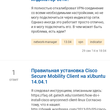
Я полностью откалибровал VPN-соединение
со всеми необходимыми настройками, но не
могу подключиться через индикатор сети.
Однако иногда это работает просто отлично,
и я могу подключить его. В чем может быть
проблема, есть идеи?
network-manager
13.04
vpn
indicator
29 сен '14 в 18:04
Правильная установка Cisco
1
Secure Mobility Client на xUbuntu
ответ
14.04.1
Я следовал инструкциям, описанным здесь:
https://faq.oit.gatech.edu/content/how-do-i-
install-cisco-anyconnect-client-linux Согласно
тому, что я нашел:
http://rbgeek.wordpress.com/2013/03/05/cisco-