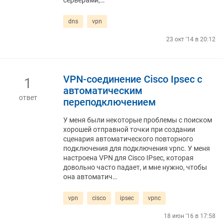
серверами,…
dns
vpn
23 окт '14 в 20:12
VPN-соединение Cisco Ipsec с
1
автоматическим
ответ
переподключением
У меня были некоторые проблемы с поиском
хорошей отправной точки при создании
сценария автоматического повторного
подключения для подключения vpnc. У меня
настроена VPN для Cisco IPsec, которая
довольно часто падает, и мне нужно, чтобы
она автоматич…
vpn
cisco
ipsec
vpnc
18 июн '16 в 17:58