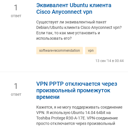
Эквивалент Ubuntu клиента
1
Cisco Anyconnect vpn
ответ
Существует ли эквивалентный пакет
Debian/Ubuntu клиента Cisco Anyconnect vpn?
Если так, то как мне установить и
использовать его?
software-recommendation
vpn
13 сен '14 в 00:44
VPN PPTP отключается через
1
произвольный промежуток
ответ
времени
Кажется, я не могу поддерживать соединение
VPN. Я использую Ubuntu 14.04 64bit на
Toshiba Protege R30-A-17E. VPN-соединение
просто отключается через произвольный