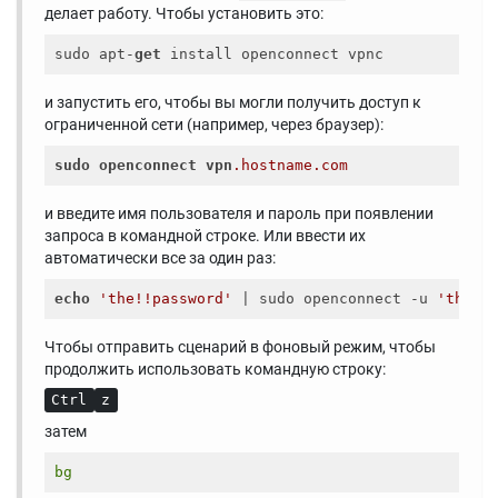
делает работу. Чтобы установить это:
sudo apt-
get
и запустить его, чтобы вы могли получить доступ к
ограниченной сети (например, через браузер):
sudo
openconnect
vpn
.hostname
.com
и введите имя пользователя и пароль при появлении
запроса в командной строке. Или ввести их
автоматически все за один раз:
echo
'the!!password'
 | sudo openconnect -u 
'the!!
Чтобы отправить сценарий в фоновый режим, чтобы
продолжить использовать командную строку:
Ctrl
z
затем
bg