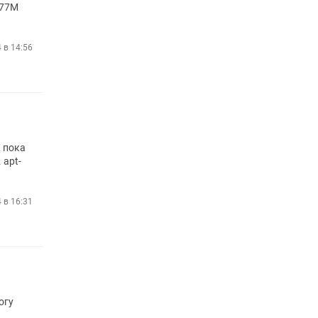
277M
4 в 14:56
, пока
 apt-
4 в 16:31
огу