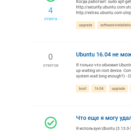
Когда работает: sudo apt-get
http://security.ubuntu.com uto
4
http://extras.ubuntu.com utop
ответа
upgrade
software-installati
Ubuntu 16.04 не мо
0
Я только что обновил Ubuntu
ответов
up waiting on root device. Com
system wait long enough?) - C
boot
16.04
upgrade
Что еще я могу уда
Я использую Ubuntu (3.13.0-3