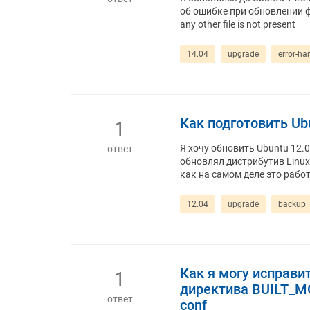
об ошибке при обновлении фун
any other file is not present
14.04
upgrade
error-ha
Как подготовить Ub
1
Я хочу обновить Ubuntu 12.0
ответ
обновлял дистрибутив Linux 
как на самом деле это работ
12.04
upgrade
backup
Как я могу исправи
1
директива BUILT_M
ответ
conf