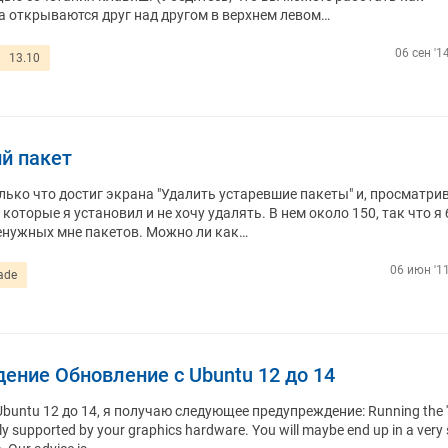
а открываются друг над другом в верхнем левом…
06 сен '1
13.10
й пакет
лько что достиг экрана "Удалить устаревшие пакеты" и, просматрив
которые я установил и не хочу удалять. В нем около 150, так что я
ненужных мне пакетов. Можно ли как…
06 июн '11
ade
ение Обновление с Ubuntu 12 до 14
untu 12 до 14, я получаю следующее предупреждение: Running the 'u
ly supported by your graphics hardware. You will maybe end up in a very