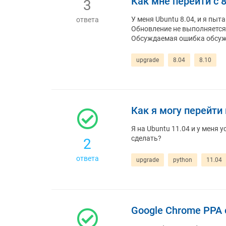
Как мне перейти с 8
3
У меня Ubuntu 8.04, и я пы
ответа
Обновление не выполняется 
Обсуждаемая ошибка обсужд
upgrade
8.04
8.10
Как я могу перейти 
Я на Ubuntu 11.04 и у меня у
сделать?
2
ответа
upgrade
python
11.04
Google Chrome PPA 