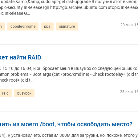
 update &amp;&amp; sudo apt-get dist-upgrade Я получил этот вывод: 
pic-security InRelease Ign http://gb.archive.ubuntu.com utopic InReleas
ic InRelease G…
20 мар '1
on
google-chrome
ppa
signature
жет найти RAID
 15.10 до 16.04, и он бросает меня в BusyBox со следующей ошибко
mon problems: - Boot args (cat /proc/cmdline) - Check rootdelay= (did t
heck root= (did t…
28 июл '16
raid
busybox
лить из моего /boot, чтобы освободить место?
4). Я установил его, оставил 300М для загрузки, но, похоже, этого 