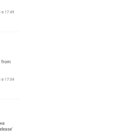
4 в 17:49
d from
4 в 17:04
 на
elease'