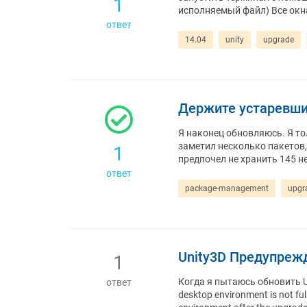
1
исполняемый файл) Все окн
ответ
14.04
unity
upgrade
Держите устаревши
Я наконец обновляюсь. Я то
заметил несколько пакетов, 
1
предпочел не хранить 145 
ответ
package-management
upgr
Unity3D Предупрежд
1
Когда я пытаюсь обновить Ub
ответ
desktop environment is not ful