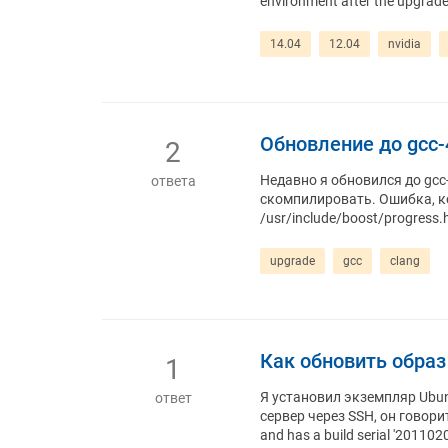
environment after the upgrade
14.04
12.04
nvidia
Обновление до gcc-
2
Недавно я обновился до gcc-
ответа
скомпилировать. Ошибка, котор
/usr/include/boost/progress.hp
upgrade
gcc
clang
Как обновить образ
1
Я установил экземпляр Ubun
ответ
сервер через SSH, он говорит A
and has a build serial '201102