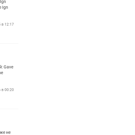
Ign
e Ign
5 в 12:17
й: Gave
he
 в 00:20
уже не