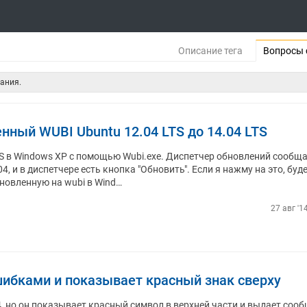
Описание тега
Вопросы 
ания.
нный WUBI Ubuntu 12.04 LTS до 14.04 LTS
TS в Windows XP с помощью Wubi.exe. Диспетчер обновлений сообща
4, и в диспетчере есть кнопка "Обновить". Если я нажму на это, буде
новленную на wubi в Wind…
27 авг '1
шибками и показывает красный знак сверху
4, но он показывает красный символ в верхней части и выдает соо