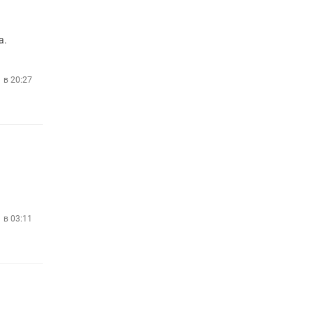
а.
 в 20:27
 в 03:11