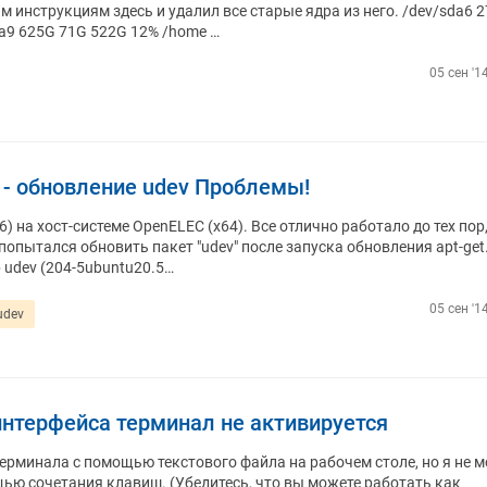
м инструкциям здесь и удалил все старые ядра из него. /dev/sda6 
a9 625G 71G 522G 12% /home …
05 сен '1
4 - обновление udev Проблемы!
6) на хост-системе OpenELEC (x64). Все отлично работало до тех пор
попытался обновить пакет "udev" после запуска обновления apt-get.
up udev (204-5ubuntu20.5…
05 сен '1
udev
интерфейса терминал не активируется
ерминала с помощью текстового файла на рабочем столе, но я не м
ью сочетания клавиш. (Убедитесь, что вы можете работать как