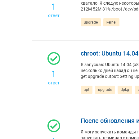
хватало. Я следую некоторы
1
212M 52M 81% /boot /dev/sd
ответ
upgrade
kernel
chroot: Ubuntu 14.0
Я запускаю Ubuntu 14.04 (x8
несколько дней назад он не 
1
get upgrade output: Setting 
ответ
apt
upgrade
dpkg
После обновления 
Я могу запускать команды т
запустить терминал с помощ