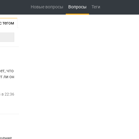
Новые вопросы
Вопросы
Теги
с тегом
ет, что
т ли он
4 в 22:36
бщение