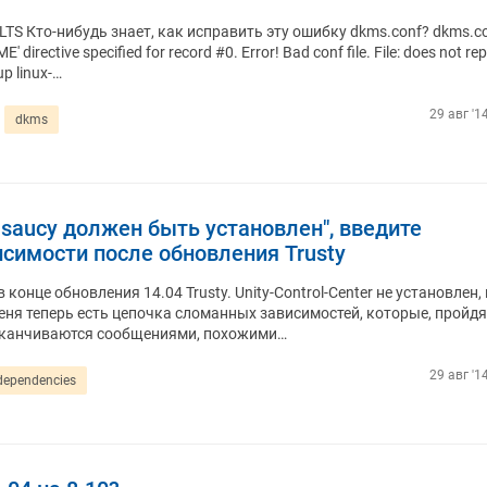
LTS Кто-нибудь знает, как исправить эту ошибку dkms.conf? dkms.co
directive specified for record #0. Error! Bad conf file. File: does not re
up linux-…
29 авг '1
dkms
__-saucy должен быть установлен", введите
симости после обновления Trusty
онце обновления 14.04 Trusty. Unity-Control-Center не установлен, 
меня теперь есть цепочка сломанных зависимостей, которые, пройдя
аканчиваются сообщениями, похожими…
29 авг '1
dependencies