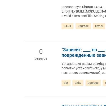
Я использую Ubuntu 14.04.1 
Error! No 'BUILT_MODULE_NAME' 
a valid dkms.conf file. Setting 
14.04
upgrade
kernel
"Зависит: ___, но _
0
поврежденные зави
ответов
Установщик выдал ошибку в к
попытке установить его, у 
несколько зависимостей, з
apt
unity
upgrade