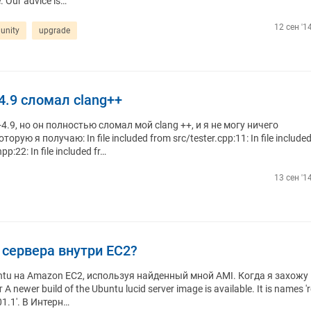
. Our advice is…
12 сен '1
unity
upgrade
4.9 сломал clang++
4.9, но он полностью сломал мой clang ++, и я не могу ничего
ую я получаю: In file included from src/tester.cpp:11: In file include
p:22: In file included fr…
13 сен '1
 сервера внутри EC2?
tu на Amazon EC2, используя найденный мной AMI. Когда я захожу
 newer build of the Ubuntu lucid server image is available. It is names 'r
01.1'. В Интерн…