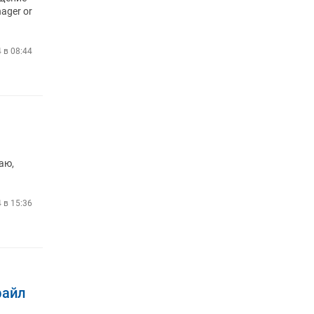
ager or
4 в 08:44
аю,
4 в 15:36
файл