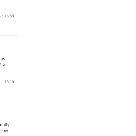
4 в 16:58
ая,
 бы
 в 18:10
nity'
 slow