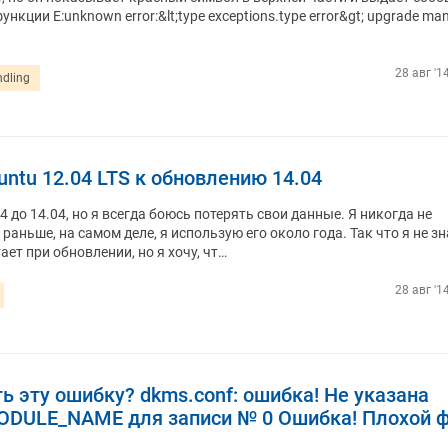
кции E:unknown error:&lt;type exceptions.type error&gt; upgrade man
28 авг '1
ndling
untu 12.04 LTS к обновлению 14.04
4 до 14.04, но я всегда боюсь потерять свои данные. Я никогда не
раньше, на самом деле, я использую его около года. Так что я не зн
ает при обновлении, но я хочу, чт…
28 авг '1
ть эту ошибку? dkms.conf: ошибка! Не указана
ODULE_NAME для записи № 0 Ошибка! Плохой 