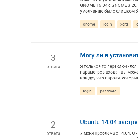
GNOME 16.04 с GNOME 3.20, и
умолчанию было слишком б
gnome
login
xorg
Могу ли я установи
3
Я только что переключился 
ответа
параметров входа - вы може
или другого пароля, которы
login
password
Ubuntu 14.04 застря
2
У меня проблема с 14.04. О
ответа