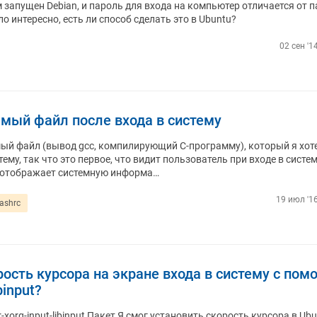
м запущен Debian, и пароль для входа на компьютер отличается от 
 интересно, есть ли способ сделать это в Ubuntu?
02 сен '1
мый файл после входа в систему
мый файл (вывод gcc, компилирующий C-программу), который я хот
тему, так что это первое, что видит пользователь при входе в систем
 отображает системную информа…
19 июл '16
ashrc
рость курсора на экране входа в систему с по
binput?
-xorg-input-libinput Пакет Я смог установить скорость курсора в Ub