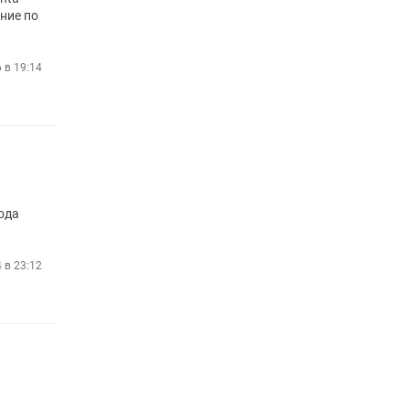
ние по
 в 19:14
ода
4 в 23:12