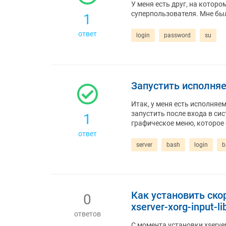
У меня есть друг, на которо
суперпользователя. Мне было
1
ответ
login
password
su
Запустить исполняе
Итак, у меня есть исполняе
запустить после входа в сис
1
графическое меню, которое
ответ
server
bash
login
b
Как установить ско
0
xserver-xorg-input-li
ответов
С момента установки xserver