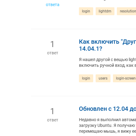
ответа
login
lightdm
resolutio
Как включить "Друг
1
14.04.1?
ответ
Я нашел другой с вещью light
включить ручной вход, как 
login
users
login-screen
Обновлен с 12.04 до
1
Недавно я выполнил автомат
ответ
загрузку Ubuntu. Я получаю 
перемещаю мышь, я вижу ее, 