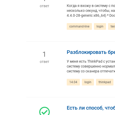
Когда я вхожу в систему с п
ответ
несколько секунд, чтобы, на
4.4.0-28-generic x86_64) * Do
command-line
login
te
Разблокировать бре
1
У меня есть ThinkPad с уст
ответ
систему совершенно нормаль
систему со сканера отпечат
14.04
login
thinkpad
Есть ли способ, чт