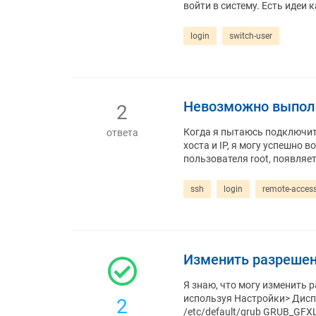
войти в систему. Есть идеи 
login
switch-user
Невозможно выполн
2
Когда я пытаюсь подключить
ответа
хоста и IP, я могу успешно 
пользователя root, появляе
ssh
login
remote-acces
Изменить разрешени
Я знаю, что могу изменить р
используя Настройки> Диспле
2
/etc/default/grub GRUB_GF