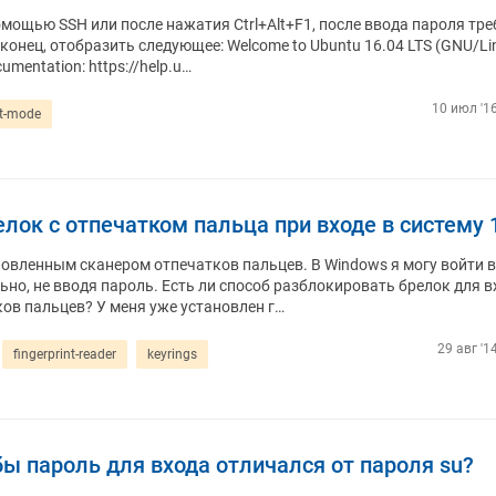
омощью SSH или после нажатия Ctrl+Alt+F1, после ввода пароля тре
конец, отобразить следующее: Welcome to Ubuntu 16.04 LTS (GNU/Li
cumentation: https://help.u…
10 июл '16
xt-mode
лок с отпечатком пальца при входе в систему 
ановленным сканером отпечатков пальцев. В Windows я могу войти в
но, не вводя пароль. Есть ли способ разблокировать брелок для в
ков пальцев? У меня уже установлен г…
29 авг '1
fingerprint-reader
keyrings
обы пароль для входа отличался от пароля su?