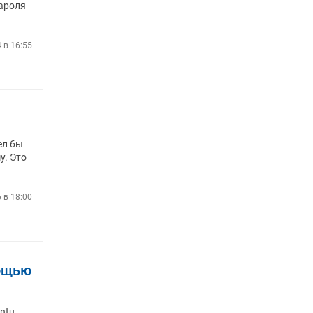
пароля
4 в 16:55
ел бы
у. Это
 в 18:00
мощью
untu