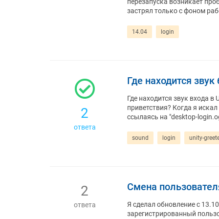
перезапуска возникает пробл
застрял только с фоном раб
14.04
login
Где находится звук
Где находится звук входа в U
приветствия? Когда я искал 
2
ссылаясь на "desktop-login.
ответа
sound
login
unity-greet
Смена пользователя
2
Я сделал обновление с 13.1
ответа
зарегистрированный пользо