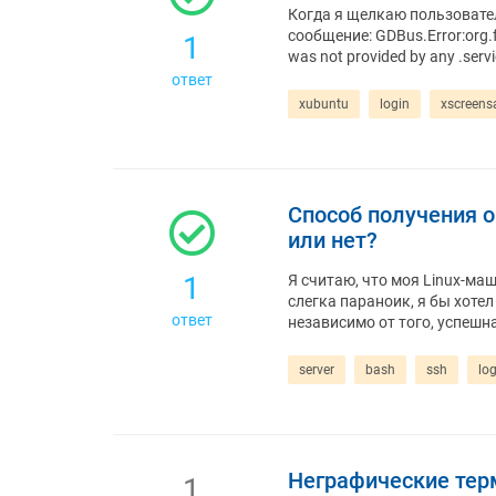
Когда я щелкаю пользовател
сообщение: GDBus.Error:org.
1
was not provided by any .serv
ответ
xubuntu
login
xscreens
Способ получения о
или нет?
1
Я считаю, что моя Linux-ма
слегка параноик, я бы хотел
ответ
независимо от того, успешн
server
bash
ssh
log
Неграфические тер
1