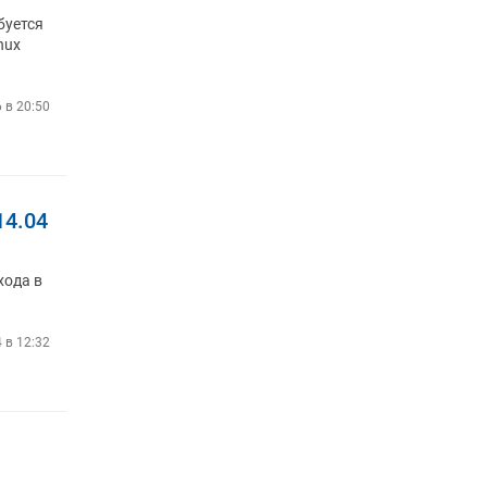
буется
nux
 в 20:50
14.04
хода в
4 в 12:32