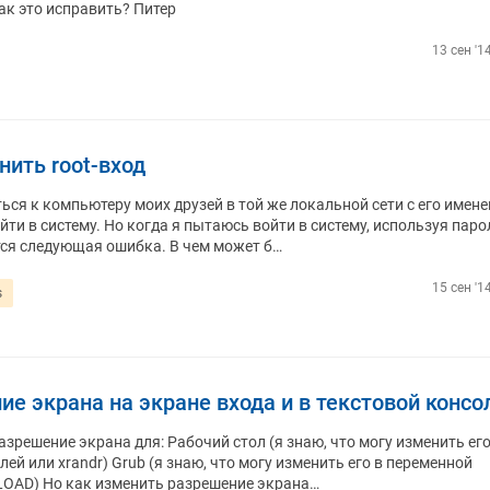
как это исправить? Питер
13 сен '1
ить root-вход
ся к компьютеру моих друзей в той же локальной сети с его имен
войти в систему. Но когда я пытаюсь войти в систему, используя паро
тся следующая ошибка. В чем может б…
15 сен '1
s
е экрана на экране входа и в текстовой консо
азрешение экрана для: Рабочий стол (я знаю, что могу изменить его
й или xrandr) Grub (я знаю, что могу изменить его в переменной
XLOAD) Но как изменить разрешение экрана…