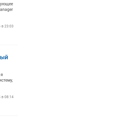
едующее
Manager
4 в 23:03
ный
 я
истему,
4 в 08:14