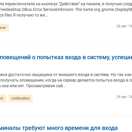
я переключателя на кнопках "Действия" на панели, я получаю сл
freedesktop.DBus.Error.ServiceUnknown: The name org.gnome.Display
ice files Я получаю то же…
28 авг '1
aver
повещений о попытках входа в систему, успеш
шина достаточно защищена от внешнего входа в систему. Но так как
 получать оповещения, когда на сервер делается попытка входа в с
а она или нет. Просматривая сай…
29 авг '1
in
notification
миналы требуют много времени для входа