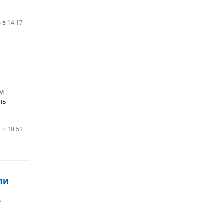
4 в 14:17
ем
ль
4 в 10:51
ли
,