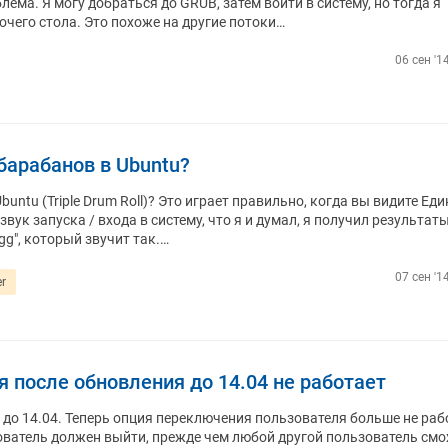
ема. Я могу добраться до GRUB, затем войти в систему, но тогда я
очего стола. Это похоже на другие потоки…
06 сен '1
 барабанов в Ubuntu?
buntu (Triple Drum Roll)? Это играет правильно, когда вы видите Ед
звук запуска / входа в систему, что я и думал, я получил результаты
ogg", который звучит так.…
07 сен '1
er
 после обновления до 14.04 не работает
0 до 14.04. Теперь опция переключения пользователя больше не раб
ватель должен выйти, прежде чем любой другой пользователь см