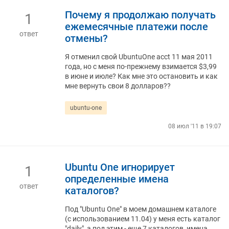
Почему я продолжаю получать
1
ежемесячные платежи после
ответ
отмены?
Я отменил свой UbuntuOne acct 11 мая 2011
года, но с меня по-прежнему взимается $3,99
в июне и июле? Как мне это остановить и как
мне вернуть свои 8 долларов??
ubuntu-one
08 июл '11 в 19:07
Ubuntu One игнорирует
1
определенные имена
ответ
каталогов?
Под "Ubuntu One" в моем домашнем каталоге
(с использованием 11.04) у меня есть каталог
"daily", а под этим - еще 7 каталогов, имена