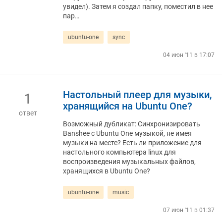
увидел). Затем я создал папку, поместил в нее
пар…
ubuntu-one
sync
04 июн '11 в 17:07
Настольный плеер для музыки,
1
хранящийся на Ubuntu One?
ответ
Возможный дубликат: Синхронизировать
Banshee с Ubuntu One музыкой, не имея
музыки на месте? Есть ли приложение для
настольного компьютера linux для
воспроизведения музыкальных файлов,
хранящихся в Ubuntu One?
ubuntu-one
music
07 июн '11 в 01:37