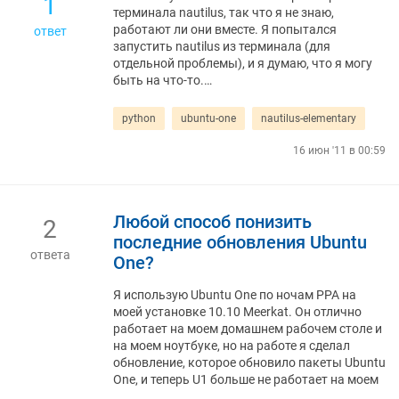
1
терминала nautilus, так что я не знаю,
работают ли они вместе. Я попытался
ответ
запустить nautilus из терминала (для
отдельной проблемы), и я думаю, что я могу
быть на что-то.…
python
ubuntu-one
nautilus-elementary
16 июн '11 в 00:59
Любой способ понизить
2
последние обновления Ubuntu
ответа
One?
Я использую Ubuntu One по ночам PPA на
моей установке 10.10 Meerkat. Он отлично
работает на моем домашнем рабочем столе и
на моем ноутбуке, но на работе я сделал
обновление, которое обновило пакеты Ubuntu
One, и теперь U1 больше не работает на моем
…