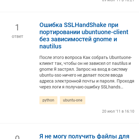
09 июл '11 в 16:21
Ошибка SSLHandShake при
1
портировании ubuntuone-client
ответ
без зависимостей gnome и
nautilus
После этого вопроса Как собрать Ubuntuone-
клиент так, чтобы он не зависел от nautilus и
gnome Я застрял. Запрос на вход в систему
ubuntu-sso ничего не делает после ввода
адреса электронной почты и пароля. Проходя
через логи я получаю ошибку SSLhands…
python
ubuntu-one
20 июл '11 в 16:10
Я не могу получить файлы для
0