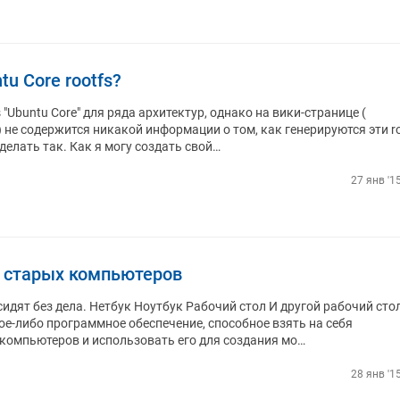
u Core rootfs?
 "Ubuntu Core" для ряда архитектур, однако на вики-странице (
e) не содержится никакой информации о том, как генерируются эти r
делать так. Как я могу создать свой…
27 янв '1
 старых компьютеров
идят без дела. Нетбук Ноутбук Рабочий стол И другой рабочий сто
кое-либо программное обеспечение, способное взять на себя
омпьютеров и использовать его для создания мо…
28 янв '1