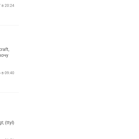
7 в 20:24
raft,
 хочу
6 в 09:40
 (ttyl)