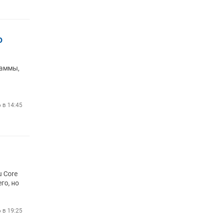
ю
раммы,
6 в 14:45
u Core
го, но
6 в 19:25