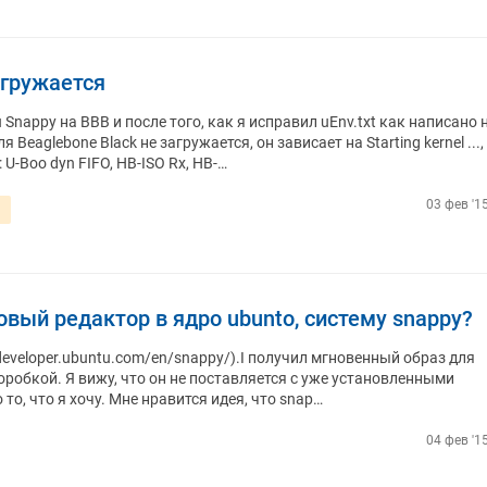
агружается
Snappy на BBB и после того, как я исправил uEnv.txt как написано 
Beaglebone Black не загружается, он зависает на Starting kernel ...,
U-Boo dyn FIFO, HB-ISO Rx, HB-…
03 фев '1
вый редактор в ядро ​​ubunto, систему snappy?
/developer.ubuntu.com/en/snappy/).I получил мгновенный образ для
оробкой. Я вижу, что он не поставляется с уже установленными
то, что я хочу. Мне нравится идея, что snap…
04 фев '1