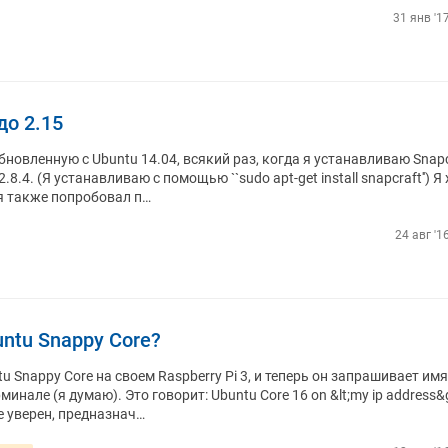
31 янв '1
до 2.15
бновленную с Ubuntu 14.04, всякий раз, когда я устанавливаю Snapc
8.4. (Я устанавливаю с помощью ``sudo apt-get install snapcraft'') Я
 я также попробовал п…
24 авг '1
untu Snappy Core?
u Snappy Core на своем Raspberry Pi 3, и теперь он запрашивает имя
инале (я думаю). Это говорит: Ubuntu Core 16 on &lt;my ip address&gt;
 не уверен, предназнач…