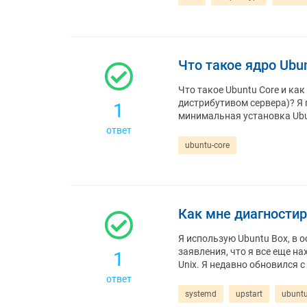
Что такое ядро ​​Ubu
Что такое Ubuntu Core и ка
дистрибутивом сервера)? Я п
1
минимальная установка Ubun
ответ
ubuntu-core
Как мне диагностир
Я использую Ubuntu Box, в о
заявления, что я все еще на
1
Unix. Я недавно обновился с 1
ответ
systemd
upstart
ubuntu