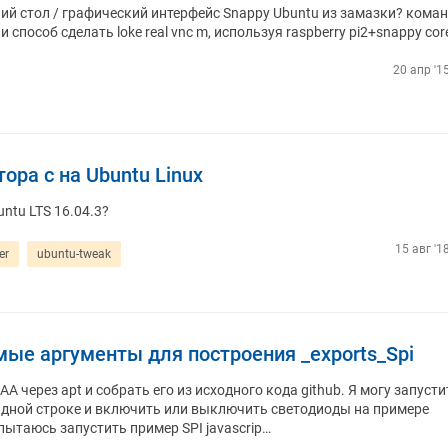
чий стол / графический интерфейс Snappy Ubuntu из замазки? кома
ли способ сделать loke real vnc m, используя raspberry pi2+snappy cor
20 апр '1
ора c на Ubuntu Linux
ntu LTS 16.04.3?
15 авг '1
er
ubuntu-tweak
ые аргументы для построения _exports_Spi
 через apt и собрать его из исходного кода github. Я могу запусти
андной строке и включить или выключить светодиоды на примере
я пытаюсь запустить пример SPI javascrip…