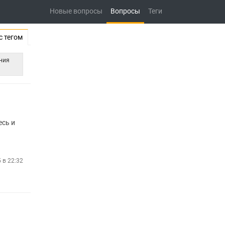
Новые вопросы
Вопросы
Теги
с тегом
ния
есь и
5 в 22:32