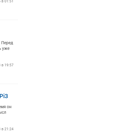
6 в 01:51
. Перед
ь уже
8 в 19:57
Pi3
емя он
ысл
8 в 21:24