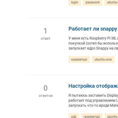
login
password
ubuntu-
Работает ли snappy 
1
У меня есть Raspberry Pi 3B,
ответ
покупкой (хотел бы использо
запускает ядро ​​Snappy на с
raspberrypi
ubuntu-core
Настройка отображе
0
Я пытаюсь заставить Display
ответов
работает под управлением Ub
запускать что-то вроде Mate
usb
raspberrypi
ubuntu-