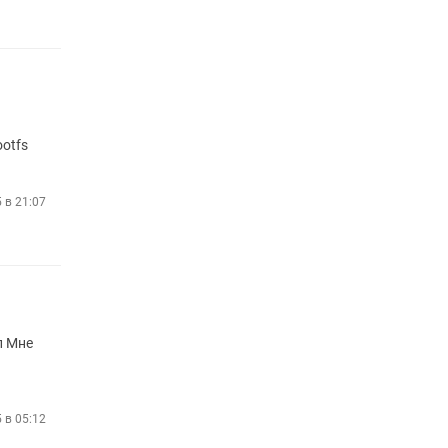
ootfs
5 в 21:07
л Мне
5 в 05:12