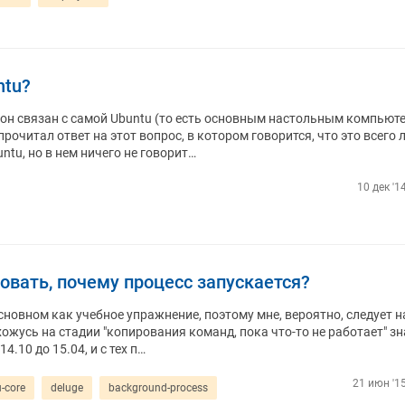
ntu?
к он связан с самой Ubuntu (то есть основным настольным компьют
рочитал ответ на этот вопрос, в котором говорится, что это всего 
tu, но в нем ничего не говорит…
10 дек '1
овать, почему процесс запускается?
сновном как учебное упражнение, поэтому мне, вероятно, следует н
хожусь на стадии "копирования команд, пока что-то не работает" з
4.10 до 15.04, и с тех п…
21 июн '15
-core
deluge
background-process