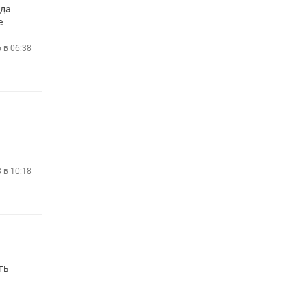
нда
e
5 в 06:38
8 в 10:18
ть