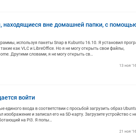
, находящиеся вне домашней папки, с помощь
раммы, используя пакеты Snap в Kubuntu 16.10. Я установил прог
кие как VLC и LibreOffice. Но я не могу открыть свои файлы,
ome. Другими словами, я не могу открыть св…
13 ноя '1
удается войти
ые единого входа в соответствии с просьбой загрузить образ Ubunt
ал изображение и записал его на SD-карту. Загрузите устройство с не
аботающий на Pi3. Я попы…
21 ноя '1