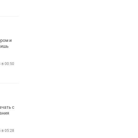
ером и
лишь
4 в 00:50
ачать с
нания
 в 05:28