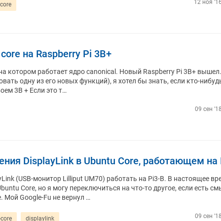
12 ноя '1
core
core на Raspberry Pi 3B+
 на котором работает ядро ​​canonical. Новый Raspberry Pi 3B+ вышел
вать одну из его новых функций), я хотел бы знать, если кто-нибуд
воем 3B + Если это т…
09 сен '1
ния DisplayLink в Ubuntu Core, работающем на 
Link (USB-монитор Lilliput UM70) работать на Pi3-B. В настоящее вр
untu Core, но я могу переключиться на что-то другое, если есть см
. Мой Google-Fu не вернул …
09 сен '1
core
displaylink