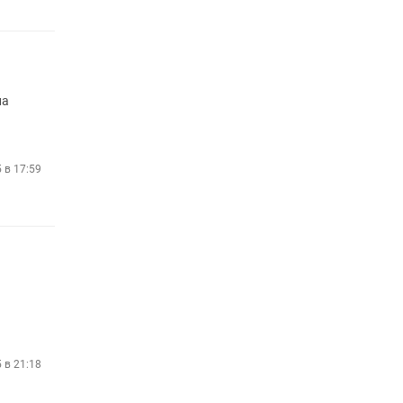
на
5 в 17:59
5 в 21:18