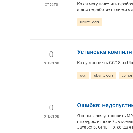
Как я могу получить в рабо
ответа
startx не работает или есть 
ubuntu-core
Установка компилят
0
Как установить GCC 8 на Ubu
ответов
gcc
ubuntu-core
compil
Ошибка: недопустим
0
Я попытался установить MRAA
ответов
mraa-gpio и mraa-i2c в ком
JavaScript GPIO. Но, когда 