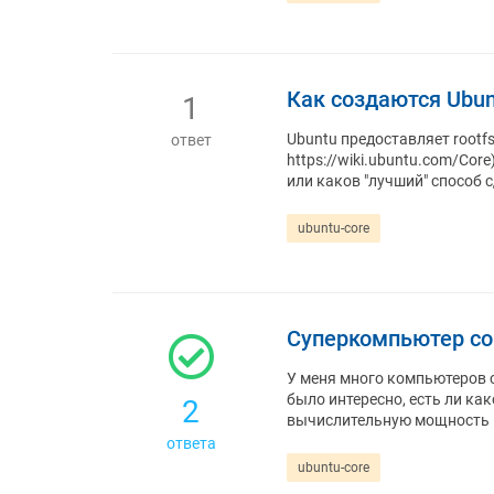
Как создаются Ubunt
1
Ubuntu предоставляет rootfs
ответ
https://wiki.ubuntu.com/Cor
или каков "лучший" способ с
ubuntu-core
Суперкомпьютер со
У меня много компьютеров с
было интересно, есть ли ка
2
вычислительную мощность к
ответа
ubuntu-core