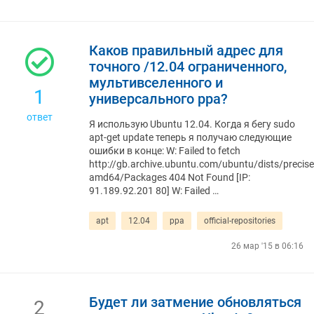
Каков правильный адрес для
точного /12.04 ограниченного,
мультивселенного и
1
универсального ppa?
ответ
Я использую Ubuntu 12.04. Когда я бегу sudo
apt-get update теперь я получаю следующие
ошибки в конце: W: Failed to fetch
http://gb.archive.ubuntu.com/ubuntu/dists/precise
amd64/Packages 404 Not Found [IP:
91.189.92.201 80] W: Failed …
apt
12.04
ppa
official-repositories
26 мар '15 в 06:16
Будет ли затмение обновляться
2