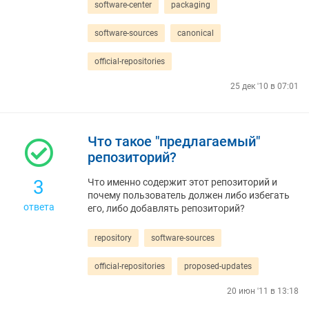
software-center
packaging
software-sources
canonical
official-repositories
25 дек '10 в 07:01
Что такое "предлагаемый"
репозиторий?
3
Что именно содержит этот репозиторий и
почему пользователь должен либо избегать
ответа
его, либо добавлять репозиторий?
repository
software-sources
official-repositories
proposed-updates
20 июн '11 в 13:18