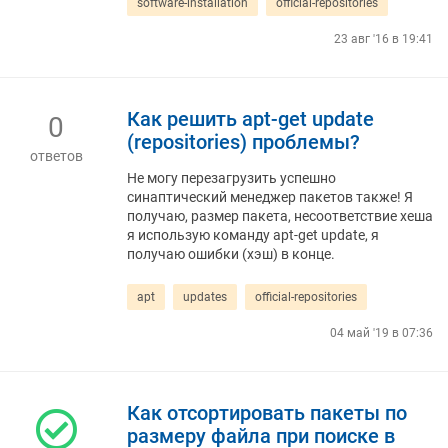
software-installation
official-repositories
23 авг '16 в 19:41
Как решить apt-get update
0
(repositories) проблемы?
ответов
Не могу перезагрузить успешно
синаптический менеджер пакетов также! Я
получаю, размер пакета, несоответствие хеша
я использую команду apt-get update, я
получаю ошибки (хэш) в конце.
apt
updates
official-repositories
04 май '19 в 07:36
Как отсортировать пакеты по
размеру файла при поиске в