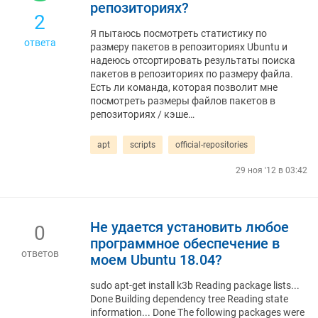
репозиториях?
2
Я пытаюсь посмотреть статистику по
ответа
размеру пакетов в репозиториях Ubuntu и
надеюсь отсортировать результаты поиска
пакетов в репозиториях по размеру файла.
Есть ли команда, которая позволит мне
посмотреть размеры файлов пакетов в
репозиториях / кэше…
apt
scripts
official-repositories
29 ноя '12 в 03:42
Не удается установить любое
0
программное обеспечение в
ответов
моем Ubuntu 18.04?
sudo apt-get install k3b Reading package lists...
Done Building dependency tree Reading state
information... Done The following packages were