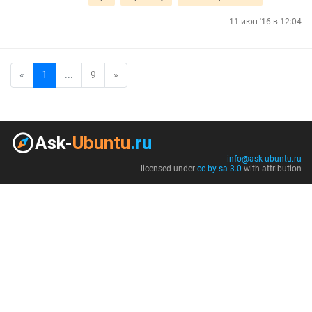
11 июн '16 в 12:04
«
1
...
9
»
info@ask-ubuntu.ru
licensed under
cc by-sa 3.0
with attribution