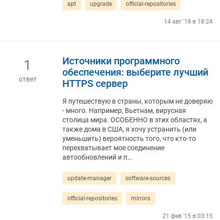
apt
upgrade
official-repositories
14 авг '18 в 18:24
Источники программного
1
обеспечения: выберите лучший
ответ
HTTPS сервер
Я путешествую в страны, которым не доверяю
- много. Например, Вьетнам, вирусная
столица мира. ОСОБЕННО в этих областях, а
также дома в США, я хочу устранить (или
уменьшить) вероятность того, что кто-то
перехватывает мое соединение
автообновлений и п…
update-manager
software-sources
official-repositories
mirrors
21 фев '15 в 03:15