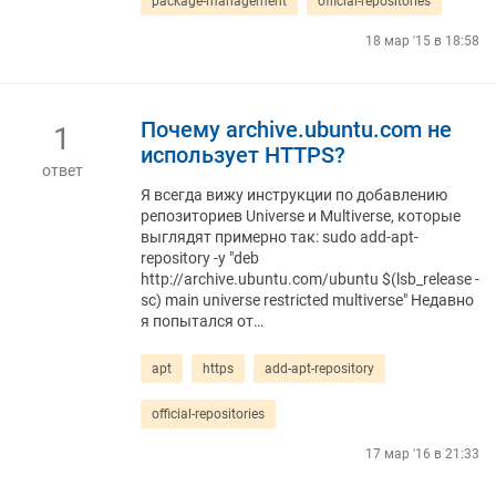
package-management
official-repositories
18 мар '15 в 18:58
Почему archive.ubuntu.com не
1
использует HTTPS?
ответ
Я всегда вижу инструкции по добавлению
репозиториев Universe и Multiverse, которые
выглядят примерно так: sudo add-apt-
repository -y "deb
http://archive.ubuntu.com/ubuntu $(lsb_release -
sc) main universe restricted multiverse" Недавно
я попытался от…
apt
https
add-apt-repository
official-repositories
17 мар '16 в 21:33