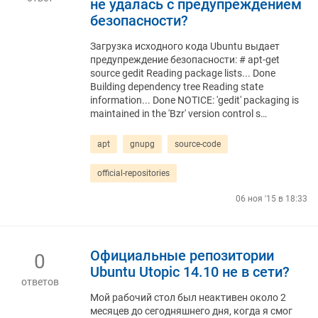
не удалась с предупреждением
безопасности?
Загрузка исходного кода Ubuntu выдает
предупреждение безопасности: # apt-get
source gedit Reading package lists... Done
Building dependency tree Reading state
information... Done NOTICE: 'gedit' packaging is
maintained in the 'Bzr' version control s…
apt
gnupg
source-code
official-repositories
06 ноя '15 в 18:33
Официальные репозитории
0
Ubuntu Utopic 14.10 не в сети?
ответов
Мой рабочий стол был неактивен около 2
месяцев до сегодняшнего дня, когда я смог