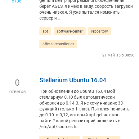
get или центр программного обеспечения
ответ
берет AGES, я имею в виду, скорость загрузки
очень низкая. Я уже пытался изменить
сервер и …
apt
software-center
repository
official-repositories
21 май '15 в 00:56
Stellarium Ubuntu 16.04
0
При обновлении до Ubuntu 16.04 мой
ответов
стеллариум 0.10 был автоматически
обновлен до 0.14.3. Я не хочу никаких 3D-
функций (только 1 глаз). Пытался понизить
до 0.10. и 0,12, который apt-get не смог
найти.? какой репозиторий включить в
/etc/apt/sources.li…