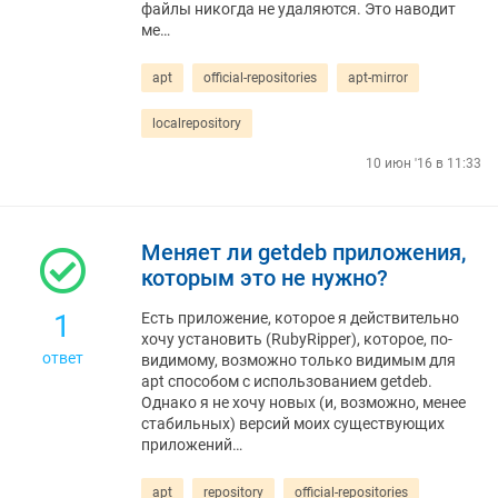
файлы никогда не удаляются. Это наводит
ме…
apt
official-repositories
apt-mirror
localrepository
10 июн '16 в 11:33
Меняет ли getdeb приложения,
которым это не нужно?
1
Есть приложение, которое я действительно
хочу установить (RubyRipper), которое, по-
ответ
видимому, возможно только видимым для
apt способом с использованием getdeb.
Однако я не хочу новых (и, возможно, менее
стабильных) версий моих существующих
приложений…
apt
repository
official-repositories