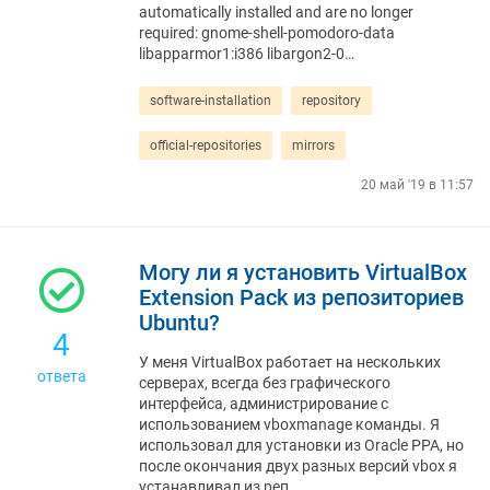
automatically installed and are no longer
required: gnome-shell-pomodoro-data
libapparmor1:i386 libargon2-0…
software-installation
repository
official-repositories
mirrors
20 май '19 в 11:57
Могу ли я установить VirtualBox
Extension Pack из репозиториев
Ubuntu?
4
У меня VirtualBox работает на нескольких
ответа
серверах, всегда без графического
интерфейса, администрирование с
использованием vboxmanage команды. Я
использовал для установки из Oracle PPA, но
после окончания двух разных версий vbox я
устанавливал из реп…