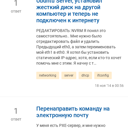
Ubuntu Server, установил
1
жесткий диск на другой
ответ
компьютер и теперь не
подключен к интернету
РЕДАКТИРОВАТЬ: NVRM Я понял это
самостоятельно.. Мне нужно было
отредактировать файл и удалить
Предыдущий eth0, а затем переименовать
мой eth1 в eth0. Я хотел бы установить
статический IP-адрес, хотя, если кто-то хочет
помочь мне с этим. Я начну с т…
networking
server
dhcp
ifconfig
18 ноя '14 в 00:56
Перенаправить команду на
1
электронную почту
ответ
У меня есть PXE-сервер, и мне нужно