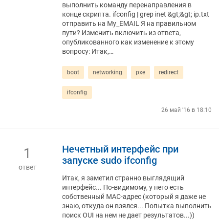
выполнить команду перенаправления в
конце скрипта. ifconfig | grep inet &gt;&gt; ip.txt
отправить на My_EMAIL Я на правильном
пути? Изменить включить из ответа,
опубликованного как изменение к этому
вопросу: Итак,…
boot
networking
pxe
redirect
ifconfig
26 май '16 в 18:10
Нечетный интерфейс при
1
запуске sudo ifconfig
ответ
Итак, я заметил странно выглядящий
интерфейс... По-видимому, у него есть
собственный MAC-адрес (который я даже не
знаю, откуда он взялся... Попытка выполнить
поиск OUI на нем не дает результатов...))