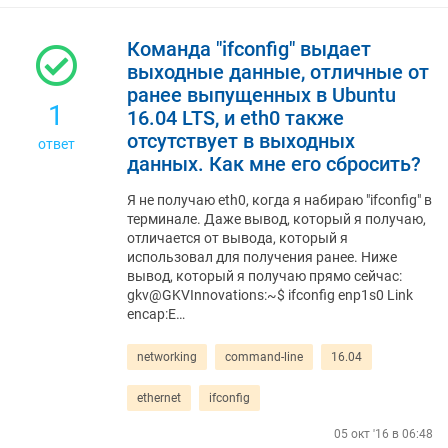
Команда "ifconfig" выдает
выходные данные, отличные от
ранее выпущенных в Ubuntu
1
16.04 LTS, и eth0 также
отсутствует в выходных
ответ
данных. Как мне его сбросить?
Я не получаю eth0, когда я набираю "ifconfig" в
терминале. Даже вывод, который я получаю,
отличается от вывода, который я
использовал для получения ранее. Ниже
вывод, который я получаю прямо сейчас:
gkv@GKVInnovations:~$ ifconfig enp1s0 Link
encap:E…
networking
command-line
16.04
ethernet
ifconfig
05 окт '16 в 06:48