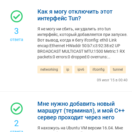
Как я могу отключить этот
интерфейс Tun?
3
Я не могу ни сбить, ни удалить это tun
интерфейс, который добавляется при запуске.
ответа
Вот вывод, когда я бегу ifconfig: eth0 Link
encap:Ethernet HWaddr 50:b7:c3:92:38:e2 UP
BROADCAST MULTICAST MTU:1500 Metric:1 RX
packets:0 errors:0 dropped:0 overruns:…
networking
ip
ipv6
ifconfig
tunnel
09 июл '15 в 00:40
Мне нужно добавить новый
маршрут (терминал), и мой C++
сервер проходит через него
2
Я нахожусь на Ubuntu VM версии 16.04. Мне
ответа