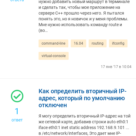
нужно добавить новый маршрут в терминале
и сделать так, чтобы мое приложение на
сервере C++ прошло через него. Я пытался
понять это, но я новичок и у меня проблемы.
Мне нужно использовать команду route и
(во…
command-line
16.04
routing
ifconfig
virtual-console
17 янв '17 в 10:04
Как определить вторичный IP-
адрес, который по умолчанию
отключен
1
Я могу определить вторичный IP-адрес на той
ответ
же сетевой карте, добавив строки auto eth0:1
iface eth0:1 inet static address 192.168.9.101 ...
в /etc/network/interfaces, Это дает мне IP-