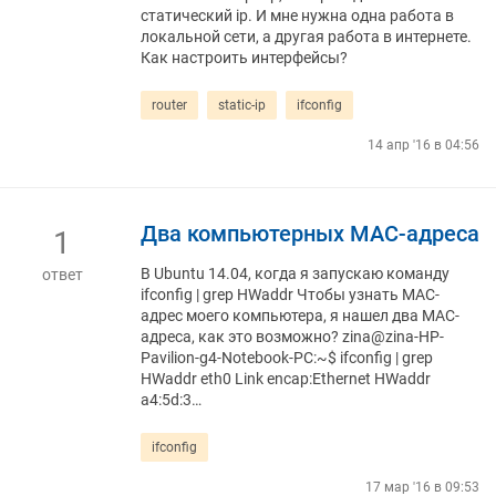
статический ip. И мне нужна одна работа в
локальной сети, а другая работа в интернете.
Как настроить интерфейсы?
router
static-ip
ifconfig
14 апр '16 в 04:56
Два компьютерных MAC-адреса
1
В Ubuntu 14.04, когда я запускаю команду
ответ
ifconfig | grep HWaddr Чтобы узнать MAC-
адрес моего компьютера, я нашел два MAC-
адреса, как это возможно? zina@zina-HP-
Pavilion-g4-Notebook-PC:~$ ifconfig | grep
HWaddr eth0 Link encap:Ethernet HWaddr
a4:5d:3…
ifconfig
17 мар '16 в 09:53