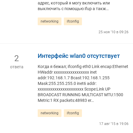
адрес, который я могу включить или
выключить с помощью ifup а такж…
networking
ifconfig
25 ноя '10 в 09:26
Интерфейс wlan0 отсутствует
2
Когда я бежал; ifconfig eth0 Link encap:Ethernet
ответа
HWaddr xxxxxxxxxxxxxxxxx inet
addr:192.168.1.7 Bcast:192.168.1.255
Mask:255.255.255.0 inet6 addr:
xxxxxxxxxxxxxxxxxxxxxx Scope:Link UP
BROADCAST RUNNING MULTICAST MTU:1500
Metric:1 RX packets:48983 er…
networking
ifconfig
17 авг '15 в 19:06