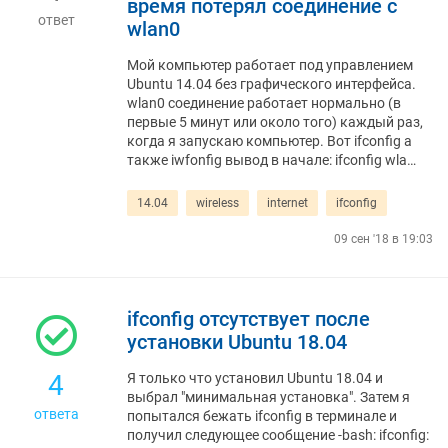
время потерял соединение с
ответ
wlan0
Мой компьютер работает под управлением
Ubuntu 14.04 без графического интерфейса.
wlan0 соединение работает нормально (в
первые 5 минут или около того) каждый раз,
когда я запускаю компьютер. Вот ifconfig а
также iwfonfig вывод в начале: ifconfig wla…
14.04
wireless
internet
ifconfig
09 сен '18 в 19:03
ifconfig отсутствует после
установки Ubuntu 18.04
4
Я только что установил Ubuntu 18.04 и
выбрал "минимальная установка". Затем я
ответа
попытался бежать ifconfig в терминале и
получил следующее сообщение -bash: ifconfig: