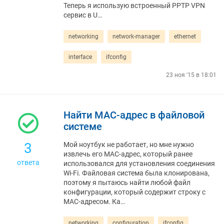
Теперь я использую встроенный PPTP VPN
сервис в U…
networking
network-manager
ethernet
interface
ifconfig
23 ноя '15 в 18:01
Найти MAC-адрес в файловой
системе
3
Мой ноутбук не работает, но мне нужно
извлечь его MAC-адрес, который ранее
ответа
использовался для установления соединения
Wi-Fi. Файловая система была клонирована,
поэтому я пытаюсь найти любой файл
конфигурации, который содержит строку с
MAC-адресом. Ка…
networking
configuration
ifconfig