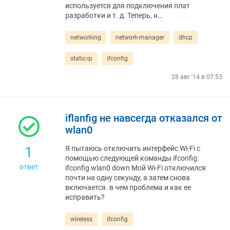
используется для подключения плат
разработки и т. д. Теперь, н…
networking
network-manager
dhcp
static-ip
ifconfig
28 авг '14 в 07:53
iflanfig не навсегда отказался от
wlan0
1
Я пытаюсь отключить интерфейс Wi-Fi с
помощью следующей команды ifconfig:
ответ
ifconfig wlan0 down Мой Wi-Fi отключился
почти на одну секунду, а затем снова
включается. в чем проблема и как ее
исправить?
wireless
ifconfig