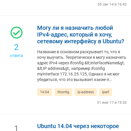
05 сен '14 в 16:43
Могу ли я назначить любой
IPv4-адрес, который я хочу,
сетевому интерфейсу в Ubuntu?
2
Название в основном раскрывает то, что я
ответа
хочу выучить. Теоретически я могу назначить
адрес IPv4 через ifconfig &lt;interfaceName&gt;
&lt;IP address&gt;, например ifconfig
myInterface 172.16.25.125, Однако я не мог
убедиться, что это вызывает какие-л…
14.04
ifconfig
ip-address
iperf
31 янв '17 в 19:30
Ubuntu 14.04 через некоторое
1