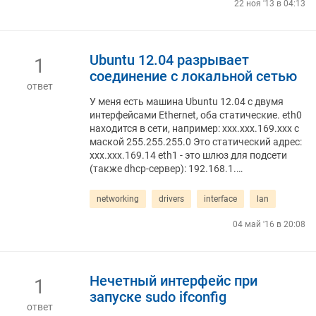
22 ноя '13 в 04:13
Ubuntu 12.04 разрывает
1
соединение с локальной сетью
ответ
У меня есть машина Ubuntu 12.04 с двумя
интерфейсами Ethernet, оба статические. eth0
находится в сети, например: xxx.xxx.169.xxx с
маской 255.255.255.0 Это статический адрес:
ххх.ххх.169.14 eth1 - это шлюз для подсети
(также dhcp-сервер): 192.168.1.…
networking
drivers
interface
lan
04 май '16 в 20:08
Нечетный интерфейс при
1
запуске sudo ifconfig
ответ