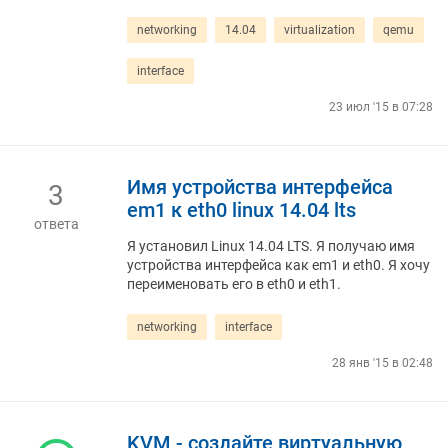
networking
14.04
virtualization
qemu
interface
23 июл '15 в 07:28
Имя устройства интерфейса
3
em1 к eth0 linux 14.04 lts
ответа
Я установил Linux 14.04 LTS. Я получаю имя
устройства интерфейса как em1 и eth0. Я хочу
переименовать его в eth0 и eth1.
networking
interface
28 янв '15 в 02:48
KVM - создайте виртуальную