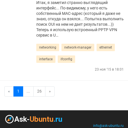
Итак, я заметил странно выглядящий
интерфейс... По-видимому, у него есть
собственный MAC-адрес (который я даже не
знаю, откуда он взялся... Попытка выполнить
поиск OUI на нем не дает результатов...))
Теперь я использую встроенный PPTP VPN
сервис в U…
networking
network-manager
ethernet
interface
ifconfig
23 ноя '15 в 18:01
«
1
...
26
»
info@ask-ubuntu.ru