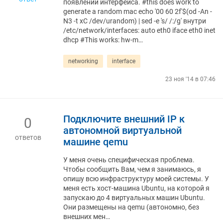
появлении интерфейса. #this does work to
generate a random mac echo '00 60 2f'$(od -An -
N3 -t xC /dev/urandom) | sed -e 's/ /:/g' внутри
/etc/network/interfaces: auto eth0 iface eth0 inet
dhcp #This works: hw-m…
networking
interface
23 ноя '14 в 07:46
Подключите внешний IP к
0
автономной виртуальной
ответов
машине qemu
У меня очень специфическая проблема.
Чтобы сообщить Вам, чем я занимаюсь, я
опишу всю инфраструктуру моей системы. У
меня есть хост-машина Ubuntu, на которой я
запускаю до 4 виртуальных машин Ubuntu.
Они размещены на qemu (автономно, без
внешних мен…