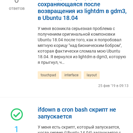
сохраняющаяся после
ответов
возвращения из lightdm в gdm3,
в Ubuntu 18.04
У меня возникла серьезная проблема с
получением оригинальной компоновки
Ubuntu 18.04 после того, как я попробовал
мятную корицу "над бионическим бобром",
которая фактически сломала мою Ubuntu
18.04. Я вернулся из lightdm в dgm3, которую
я прыгнул, ч…
touchpad
interface
layout
25 фев '19 в 09:13
ifdown в cron bash скрипт не
запускается
1
У меня есть скрипт, который запускается,
когда сервер (Ubuntu 14.04) загружается с