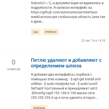
0ubuntu1~1), и документация не вдавалась в
подробности. Я написал интерфейс на
https://github.com/autonomouse/interface-
weebl используя глобальную область (или так
я дума…
juju
interface
23 сен '16 в 14:39
Петлю удаляют и добавляют с
0
определением шлюза
ответов
Я добавил два интерфейса LoopBack с
помощью этих команд: - $ apt-get install uml-
utilities - $ sudo modpobe tun - $ sudo tunctl
Set'tap9 'постоянный и принадлежит uid 0
-$ifconfig tap0 192.168.0.100 маска сети
255.255.255.0 up я хочу удалить вторую …
interface