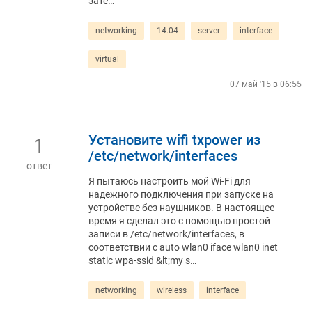
зате…
networking
14.04
server
interface
virtual
07 май '15 в 06:55
Установите wifi txpower из
1
/etc/network/interfaces
ответ
Я пытаюсь настроить мой Wi-Fi для
надежного подключения при запуске на
устройстве без наушников. В настоящее
время я сделал это с помощью простой
записи в /etc/network/interfaces, в
соответствии с auto wlan0 iface wlan0 inet
static wpa-ssid &lt;my s…
networking
wireless
interface