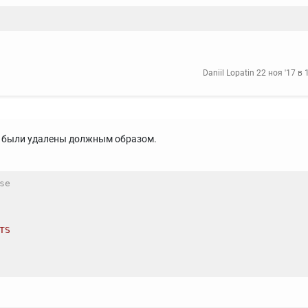
Daniil Lopatin
22 ноя '17 в 
не были удалены должным образом.
se
TS
