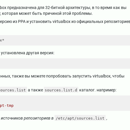
lbox предназначена для 32-битной архитектуры, в то время как вы
, которая может быть причиной этой проблемы.
ерсию из PPA и установить virtualbox из официальных репозиториев
 установлена ​​другая версия:
ных, также вы можете попробовать запустить virtualbox, чтобы
а также
каталог. например:
sources.list
sources.list.d
pt-tmp
х источников репозиториев в
,
/etc/apt/sources.list