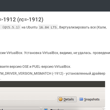
c=-1912 (rc=-1912)
на Ubuntu
, Виртуализировать все (Кали,
2 (Qt5.5.1)
16.04 LTS
сии VirtualBox. Установка VirtualBox, видимо, не удалась. проведен
ваете версию OSE и PUEL-версию VirtualBox.
R_VM_DRIVER_VERSION_MISMATCH (-1912) - установленный драйвер
.