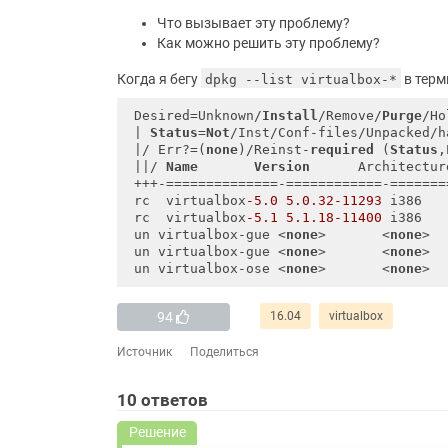
Что вызывает эту проблему?
Как можно решить эту проблему?
Когда я бегу
в терм
dpkg --list virtualbox-*
 Desired=Unknown/
Install
/Remove/
Purge
/Ho
 | 
Status
=
Not
/Inst/Conf-files/Unpacked/h
 |/ Err?=(
none
)/Reinst-
required
 (
Status
,
 ||/ 
Name
Version
      Architectur
 +++-==============-============-=======
 rc  virtualbox
-5.0
5.0
.32
-11293
 i386   
 rc  virtualbox
-5.1
5.1
.18
-11400
 i386   
 un virtualbox-gue <
none
>       <
none
>  
 un virtualbox-gue <
none
>       <
none
>  
 un virtualbox-ose <
none
>       <
none
>  
94
16.04
virtualbox
Источник
Поделиться
10
ответов
Решение