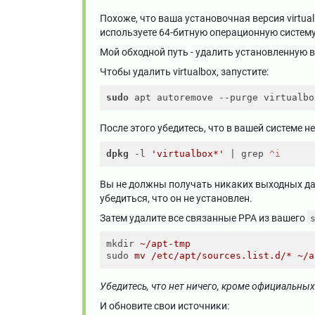
Похоже, что ваша установочная версия virtua
используете 64-битную операционную систему
Мой обходной путь - удалить установленную в
Чтобы удалить virtualbox, запустите:
sudo
После этого убедитесь, что в вашей системе не
dpkg
 -l 
'virtualbox*'
 | grep
 ^i
Вы не должны получать никаких выходных дан
убедиться, что он не установлен.
Затем удалите все связанные PPA из вашего
mkdir
~/apt-tmp
sudo
mv /etc/apt/sources.list.d/* ~/a
Убедитесь, что нет ничего, кроме официальны
И обновите свои источники: