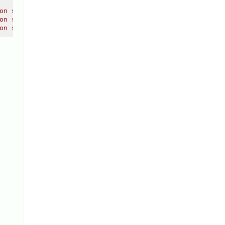
on solution - base binaries
on solution - kernel module sources for dkms
on solution - Qt based user interface