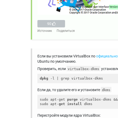
90
Источник
Поделиться
Если вы установили VirtualBox по
официально
Ubuntu по умолчанию.
Проверить, если
установл
virtualbox-dkms
dpkg
Если да, то удалите его и установите
dkms
sudo apt-get 
purge
 virtualbox-dkms &&
sudo apt-
get
install
Перестройте модули ядра VirtualBox: