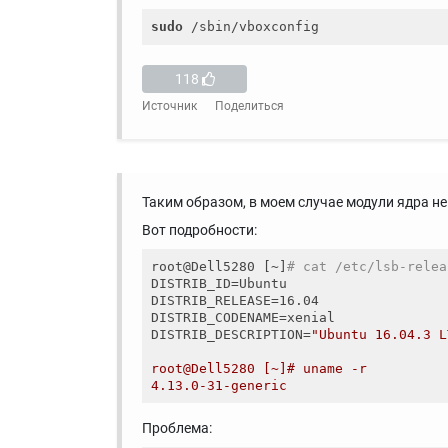
sudo
118
Источник
Поделиться
Таким образом, в моем случае модули ядра 
Вот подробности:
root@Dell5280 [~]
# cat /etc/lsb-relea
DISTRIB_ID=Ubuntu

DISTRIB_RELEASE=16.04

DISTRIB_CODENAME=xenial

DISTRIB_DESCRIPTION=
"Ubuntu 16.04.3 L
root@Dell5280 [~]# uname -r

Проблема: