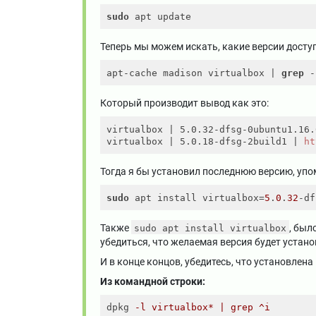
sudo
Теперь мы можем искать, какие версии досту
apt-cache madison virtualbox | 
grep
Который производит вывод как это:
virtualbox 
| 5.0.32-dfsg-0ubuntu1.16.
virtualbox 
| 5.0.18-dfsg-2build1 |
ht
Тогда я бы установил последнюю версию, уп
sudo
 apt install virtualbox=
5
.
0
.
32
-df
Также
, был
sudo apt install virtualbox
убедиться, что желаемая версия будет устано
И в конце концов, убедитесь, что установлена 
Из командной строки:
dpkg
-l virtualbox* | grep ^i