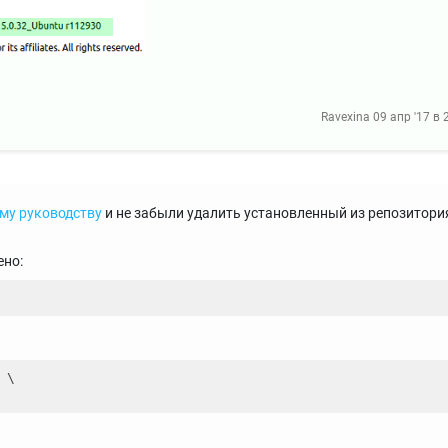
Ravexina
09 апр '17 в 
му руководству
и не забыли удалить установленный из репозитори
ено:
 \
