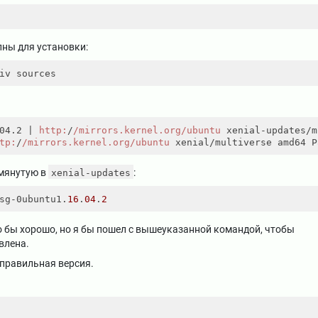
пны для установки:
04.2 |
http:
/
/mirrors.kernel.org/ubuntu
 xenial-updates/m
tp:
/
/mirrors.kernel.org/ubuntu
омянутую в
:
xenial-updates
sg-0ubuntu1.
16
.
04
.
2
о бы хорошо, но я бы пошел с вышеуказанной командой, чтобы
влена.
​​правильная версия.