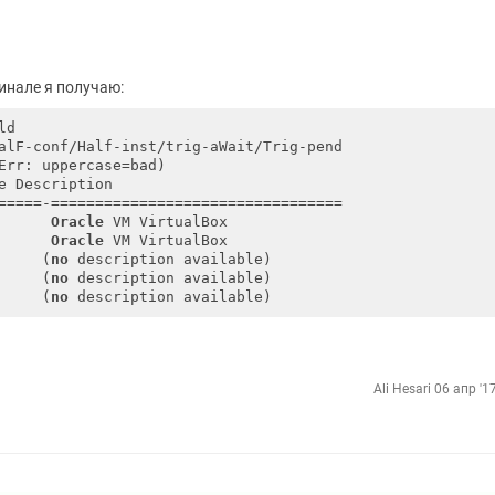
инале я получаю:
ld  

alF-conf/Half-inst/trig-aWait/Trig-pend     

Err: uppercase=bad)  

e Description

=====-================================= 

      
Oracle
 VM VirtualBox 

      
Oracle
 VM VirtualBox  

     (
no
 description available)

     (
no
 description available)

     (
no
Ali Hesari
06 апр '1