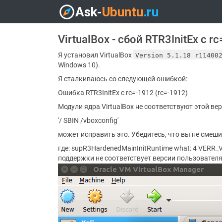
VirtualBox - сбой RTR3InitEx с r
Я установил VirtualBox
Version 5.1.18 r11400
Windows 10).
Я сталкиваюсь со следующей ошибкой:
Ошибка RTR3InitEx с rc=-1912 (rc=-1912)
Модули ядра VirtualBox не соответствуют этой вер
'/ SBIN /vboxconfig'
может исправить это. Убедитесь, что вы не смеши
где: supR3HardenedMainInitRuntime what: 4 VER
поддержки не соответствует версии пользователя