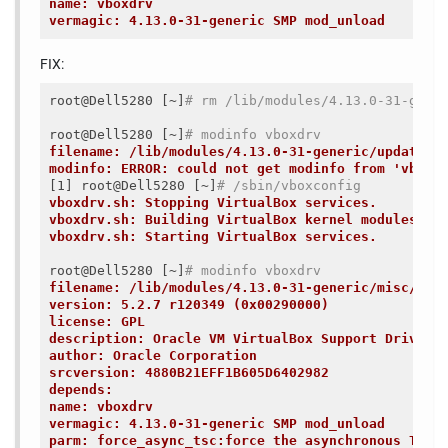
name: vboxdrv
vermagic: 4.13.0-31-generic SMP mod_unload
FIX:
root@Dell5280 [~]
# rm /lib/modules/4.13.0-31-gene
root@Dell5280 [~]
# modinfo vboxdrv
filename: /lib/modules/4.13.0-31-generic/updates/
modinfo: ERROR: could not get modinfo from 'vboxd
[1] root@Dell5280 [~]
# /sbin/vboxconfig
vboxdrv.sh: Stopping VirtualBox services.
vboxdrv.sh: Building VirtualBox kernel modules.
vboxdrv.sh: Starting VirtualBox services.
root@Dell5280 [~]
# modinfo vboxdrv
filename: /lib/modules/4.13.0-31-generic/misc/vbo
version: 5.2.7 r120349 (0x00290000)
license: GPL
description: Oracle VM VirtualBox Support Driver
author: Oracle Corporation
srcversion: 4880B21EFF1B605D6402982
depends:
name: vboxdrv
vermagic: 4.13.0-31-generic SMP mod_unload
parm: force_async_tsc:force the asynchronous TSC 