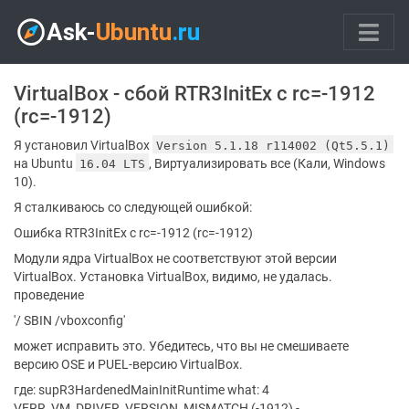
VirtualBox - сбой RTR3InitEx с rc=-1912
(rc=-1912)
Я установил VirtualBox
Version 5.1.18 r114002 (Qt5.5.1)
на Ubuntu
, Виртуализировать все (Кали, Windows
16.04 LTS
10).
Я сталкиваюсь со следующей ошибкой:
Ошибка RTR3InitEx с rc=-1912 (rc=-1912)
Модули ядра VirtualBox не соответствуют этой версии
VirtualBox. Установка VirtualBox, видимо, не удалась.
проведение
'/ SBIN /vboxconfig'
может исправить это. Убедитесь, что вы не смешиваете
версию OSE и PUEL-версию VirtualBox.
где: supR3HardenedMainInitRuntime what: 4
VERR_VM_DRIVER_VERSION_MISMATCH (-1912) -