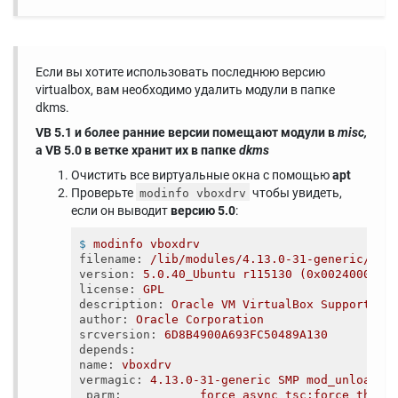
Если вы хотите использовать последнюю версию
virtualbox, вам необходимо удалить модули в папке
dkms.
VB 5.1 и более ранние версии помещают модули в
misc,
а VB 5.0 в ветке хранит их в папке
dkms
Очистить все виртуальные окна с помощью
apt
Проверьте
чтобы увидеть,
modinfo vboxdrv
если он выводит
версию 5.0
:
$
modinfo vboxdrv
filename
: 
/lib/modules/4.13.0-31-generic/upd
version
: 
5.0.40_Ubuntu r115130 (0x00240000)
license
: 
GPL
description
: 
Oracle VM VirtualBox Support Dr
author
: 
Oracle Corporation
srcversion
: 
6D8B4900A693FC50489A130
depends
:
name
: 
vboxdrv
vermagic
: 
4.13.0-31-generic SMP mod_unload
parm
:           
force_async_tsc:force the a