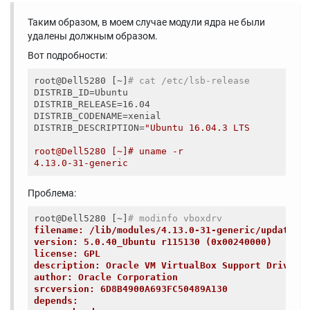
Таким образом, в моем случае модули ядра не были
удалены должным образом.
Вот подробности:
root@Dell5280 [~]
# cat /etc/lsb-release
DISTRIB_ID=Ubuntu

DISTRIB_RELEASE=16.04

DISTRIB_CODENAME=xenial

DISTRIB_DESCRIPTION=
"Ubuntu 16.04.3 LTS

root@Dell5280 [~]# uname -r

Проблема:
root@Dell5280 [~]
# modinfo vboxdrv
filename: /lib/modules/4.13.0-31-generic/updates/
version: 5.0.40_Ubuntu r115130 (0x00240000)
license: GPL
description: Oracle VM VirtualBox Support Driver
author: Oracle Corporation
srcversion: 6D8B4900A693FC50489A130
depends: