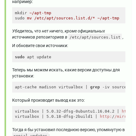
например:
mkdir
~/apt-tmp
sudo
mv /etc/apt/sources.list.d/* ~/apt-tmp
Убедитесь, что нет ничего, кроме официальных
источников репозиториев в
,
/etc/apt/sources.list
И обновите свои источники:
sudo
Теперь мы можем искать, какие версии доступны для
установки:
apt-cache madison virtualbox | 
grep
Который производит вывод как это:
virtualbox 
| 5.0.32-dfsg-0ubuntu1.16.04.2 |
http:
virtualbox 
| 5.0.18-dfsg-2build1 |
http:
/
/mirrors
Тогда я бы установил последнюю версию, упомянутую в
:
xenial-updates