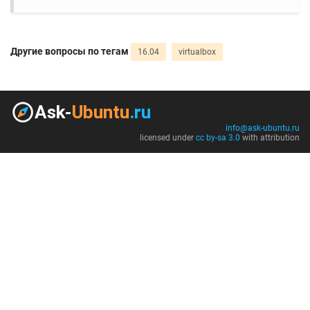
Другие вопросы по тегам
16.04
virtualbox
info@ask-ubuntu.ru
licensed under
cc by-sa 3.0
with attribution