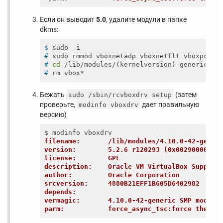
Если он выводит
5.0
, удалите модули в папке
dkms:
$
 sudo -i
#
 sudo rmmod vboxnetadp vboxnetflt vboxpci v
#
cd
 /lib/modules/(kernelversion)-generic/up
#
 rm vbox*
Бежать
(затем
sudo /sbin/rcvboxdrv setup
проверьте,
дает правильную
modinfo vboxdrv
версию)
filename:       /lib/modules/4.10.0-42-gener
version:        5.2.6 r120293 (0x00290000)
license:        GPL
description:    Oracle VM VirtualBox Support
author:         Oracle Corporation
srcversion:     4880B21EFF1B605D6402982
depends:        
vermagic:       4.10.0-42-generic SMP mod_un
parm:           force_async_tsc:force the as