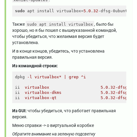
sudo
 apt install virtualbox=
5
.
0
.
32
-dfsg-0ubuntu1.
Также
, было бы
sudo apt install virtualbox
хорошо, но я бы пошел с вышеуказанной командой,
чтобы убедиться, что желаемая версия будет
установлена.
И в конце концов, убедитесь, что установлена ​​
правильная версия.
Из командной строки:
dpkg
-l virtualbox* | grep ^i
ii
virtualbox                     5.0.32-dfsg-0u
ii
virtualbox-dkms                5.0.32-dfsg-0u
ii
virtualbox-qt                  5.0.32-dfsg-0u
Из GUI:
чтобы убедиться, что работает правильная
версия.
Меню справки -> о виртуальной коробке
Обратите внимание на зеленую подсветку