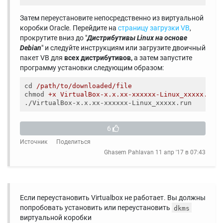
Затем переустановите непосредственно из виртуальной
коробки Oracle. Перейдите на
страницу загрузки VB
,
прокрутите вниз до "
Дистрибутивы Linux на основе
Debian
" и следуйте инструкциям или загрузите двоичный
пакет VB для
всех дистрибутивов,
а затем запустите
программу установки следующим образом:
cd
/path/to/downloaded/file
chmod
+x VirtualBox-x.x.xx-xxxxxx-Linux_xxxxx.run
./VirtualBox-x.x.xx-xxxxxx-Linux_xxxxx.run
6
Источник
Поделиться
Ghasem Pahlavan
11 апр '17 в 07:43
Если переустановить Virtualbox не работает. Вы должны
попробовать установить или переустановить
dkms
виртуальной коробки