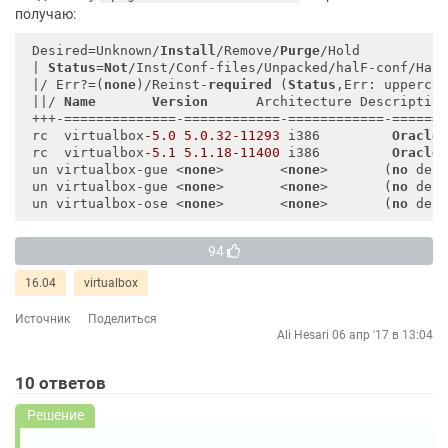
получаю:
 Desired=Unknown/
Install
/Remove/
Purge
/Hold  

 | 
Status
=
Not
/Inst/Conf-files/Unpacked/halF-conf/Half
 |/ Err?=(
none
)/Reinst-
required
 (
Status
,Err: uppercas
 ||/ 
Name
Version
      Architecture Description
 +++-==============-============-============-=======
 rc  virtualbox
-5.0
5.0
.32
-11293
 i386         
Oracle
 
 rc  virtualbox
-5.1
5.1
.18
-11400
 i386         
Oracle
 
 un virtualbox-gue <
none
>       <
none
>       (
no
 desc
 un virtualbox-gue <
none
>       <
none
>       (
no
 desc
 un virtualbox-ose <
none
>       <
none
>       (
no
94
16.04
virtualbox
Источник
Поделиться
Ali Hesari
06 апр '17 в 13:04
10
ответов
Решение