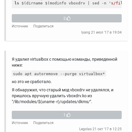
ls
 $(dirname $(modinfo vboxdrv | sed -n 
's/filena
2
Источник
Поделиться
lyang
21 июл '17 в 19:04
Я удалил virtualbox с помощью команды, приведенной
ниже:
sudo apt autoremove --purge virtualbox*
но это не сработало.
Я обнаружил, что старый мод vboxdrv не удалялся, и
пришлось вручную удалить vboxdrv.ko из
"/lib/modules/$(uname -r)/updates/dkms/".
1
Источник
Поделиться
Legolas
21 окт '17 в 12:25