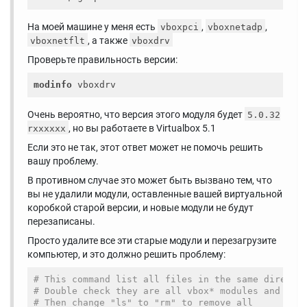
На моей машине у меня есть
,
,
vboxpci
vboxnetadp
, а также
vboxnetflt
vboxdrv
Проверьте правильность версии:
modinfo
Очень вероятно, что версия этого модуля будет
5.0.32
, но вы работаете в Virtualbox 5.1
rxxxxxx
Если это не так, этот ответ может не помочь решить
вашу проблему.
В противном случае это может быть вызвано тем, что
вы не удалили модули, оставленные вашей виртуальной
коробкой старой версии, и новые модули не будут
перезаписаны.
Просто удалите все эти старые модули и перезагрузите
компьютер, и это должно решить проблему:
# This command list all files in the same directo
# Double check they are all vbox* modules and are
# Then change "ls" to "rm" to remove all