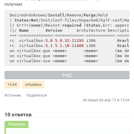
получаю:
 Desired=Unknown/
Install
/Remove/
Purge
/Hold  

 | 
Status
=
Not
/Inst/Conf-files/Unpacked/halF-conf/Half
 |/ Err?=(
none
)/Reinst-
required
 (
Status
,Err: uppercas
 ||/ 
Name
Version
      Architecture Description
 +++-==============-============-============-=======
 rc  virtualbox
-5.0
5.0
.32
-11293
 i386         
Oracle
 
 rc  virtualbox
-5.1
5.1
.18
-11400
 i386         
Oracle
 
 un virtualbox-gue <
none
>       <
none
>       (
no
 desc
 un virtualbox-gue <
none
>       <
none
>       (
no
 desc
 un virtualbox-ose <
none
>       <
none
>       (
no
94
16.04
virtualbox
Источник
Поделиться
Ali Hesari
06 апр '17 в 13:04
10
ответов
Решение