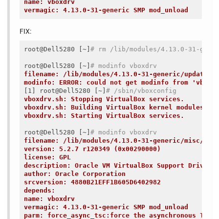
name: vboxdrv
vermagic: 4.13.0-31-generic SMP mod_unload
FIX:
root@Dell5280 [~]
# rm /lib/modules/4.13.0-31-gene
root@Dell5280 [~]
# modinfo vboxdrv
filename: /lib/modules/4.13.0-31-generic/updates/
modinfo: ERROR: could not get modinfo from 'vboxd
[1] root@Dell5280 [~]
# /sbin/vboxconfig
vboxdrv.sh: Stopping VirtualBox services.
vboxdrv.sh: Building VirtualBox kernel modules.
vboxdrv.sh: Starting VirtualBox services.
root@Dell5280 [~]
# modinfo vboxdrv
filename: /lib/modules/4.13.0-31-generic/misc/vbo
version: 5.2.7 r120349 (0x00290000)
license: GPL
description: Oracle VM VirtualBox Support Driver
author: Oracle Corporation
srcversion: 4880B21EFF1B605D6402982
depends:
name: vboxdrv
vermagic: 4.13.0-31-generic SMP mod_unload
parm: force_async_tsc:force the asynchronous TSC 