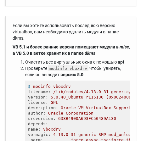
Если вы хотите использовать последнюю версию
virtualbox, вам необходимо удалить модули в папке
dkms.
VB 5.1 и более ранние версии помещают модули в
misc,
а VB 5.0 в ветке хранит их в папке
dkms
Очистить все виртуальные окна с помощью
apt
Проверьте
чтобы увидеть,
modinfo vboxdrv
если он выводит
версию 5.0
:
$
modinfo vboxdrv
filename
: 
/lib/modules/4.13.0-31-generic/upd
version
: 
5.0.40_Ubuntu r115130 (0x00240000)
license
: 
GPL
description
: 
Oracle VM VirtualBox Support Dr
author
: 
Oracle Corporation
srcversion
: 
6D8B4900A693FC50489A130
depends
:
name
: 
vboxdrv
vermagic
: 
4.13.0-31-generic SMP mod_unload
parm
:           
force_async_tsc:force the a