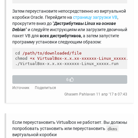
Затем переустановите непосредственно из виртуальной
коробки Oracle. Перейдите на
страницу загрузки VB
,
прокрутите вниз до "
Дистрибутивы Linux на основе
Debian
" и следуйте инструкциям или загрузите двоичный
пакет VB для
всех дистрибутивов,
а затем запустите
программу установки следующим образом:
cd
/path/to/downloaded/file
chmod
+x VirtualBox-x.x.xx-xxxxxx-Linux_xxxxx.run
./VirtualBox-x.x.xx-xxxxxx-Linux_xxxxx.run
6
Источник
Поделиться
Ghasem Pahlavan
11 апр '17 в 07:43
Если переустановить Virtualbox не работает. Вы должны
попробовать установить или переустановить
dkms
виртуальной коробки