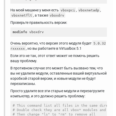
На моей машине у меня есть
,
,
vboxpci
vboxnetadp
, а также
vboxnetflt
vboxdrv
Проверьте правильность версии:
modinfo
Очень вероятно, что версия этого модуля будет
5.0.32
, но вы работаете в Virtualbox 5.1
rxxxxxx
Если это не так, этот ответ может не помочь решить
вашу проблему.
В противном случае это может быть вызвано тем, что
вы не удалили модули, оставленные вашей виртуальной
коробкой старой версии, и новые модули не будут
перезаписаны.
Просто удалите все эти старые модули и перезагрузите
компьютер, и это должно решить проблему:
# This command list all files in the same directo
# Double check they are all vbox* modules and are
# Then change "ls" to "rm" to remove all