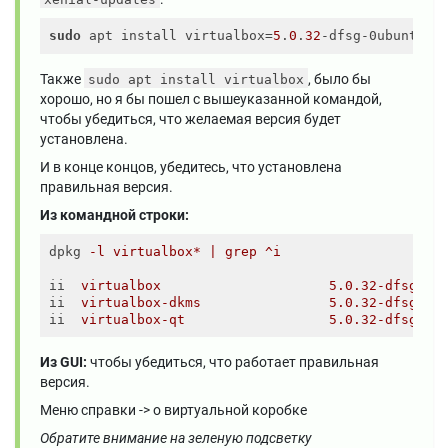
sudo
 apt install virtualbox=
5
.
0
.
32
-dfsg-0ubuntu1.
Также
, было бы
sudo apt install virtualbox
хорошо, но я бы пошел с вышеуказанной командой,
чтобы убедиться, что желаемая версия будет
установлена.
И в конце концов, убедитесь, что установлена ​​
правильная версия.
Из командной строки:
dpkg
-l virtualbox* | grep ^i
ii
virtualbox                     5.0.32-dfsg-0u
ii
virtualbox-dkms                5.0.32-dfsg-0u
ii
virtualbox-qt                  5.0.32-dfsg-0u
Из GUI:
чтобы убедиться, что работает правильная
версия.
Меню справки -> о виртуальной коробке
Обратите внимание на зеленую подсветку