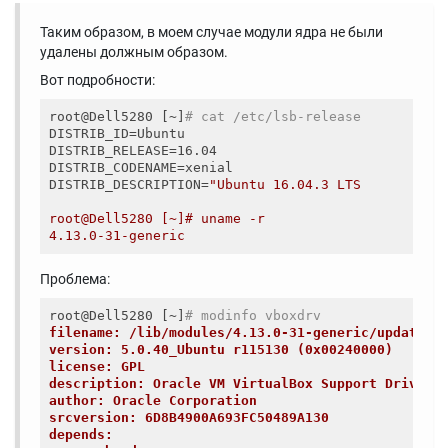
Таким образом, в моем случае модули ядра не были
удалены должным образом.
Вот подробности:
root@Dell5280 [~]
# cat /etc/lsb-release
DISTRIB_ID=Ubuntu

DISTRIB_RELEASE=16.04

DISTRIB_CODENAME=xenial

DISTRIB_DESCRIPTION=
"Ubuntu 16.04.3 LTS

root@Dell5280 [~]# uname -r

Проблема:
root@Dell5280 [~]
# modinfo vboxdrv
filename: /lib/modules/4.13.0-31-generic/updates/
version: 5.0.40_Ubuntu r115130 (0x00240000)
license: GPL
description: Oracle VM VirtualBox Support Driver
author: Oracle Corporation
srcversion: 6D8B4900A693FC50489A130
depends: