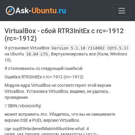
VirtualBox - сбой RTR3InitEx с rc=-1912
(rc=-1912)
Я установил VirtualBox
Version 5.1.18 r114002 (Qt5.5.1)
на Ubuntu
, Виртуализировать все (Кали, Windows
16.04 LTS
10).
Я сталкиваюсь со следующей ошибкой:
Ошибка RTR3InitEx с rc=-1912 (rc=-1912)
Модули ядра VirtualBox не соответствуют этой версии
VirtualBox. Установка VirtualBox, видимо, не удалась.
проведение
'/ SBIN /vboxconfig'
может исправить это. Убедитесь, что вы не смешиваете
версию OSE и PUEL-версию VirtualBox.
где: supR3HardenedMainInitRuntime what: 4
VERR_VM_DRIVER_VERSION_MISMATCH (-1912) -