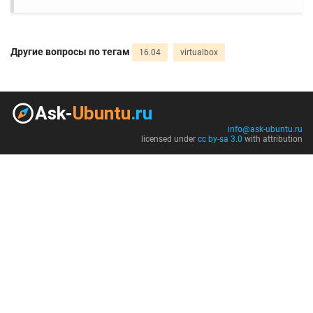
Другие вопросы по тегам
16.04
virtualbox
info@ask-ubuntu.ru
licensed under
cc by-sa 3.0
with attribution