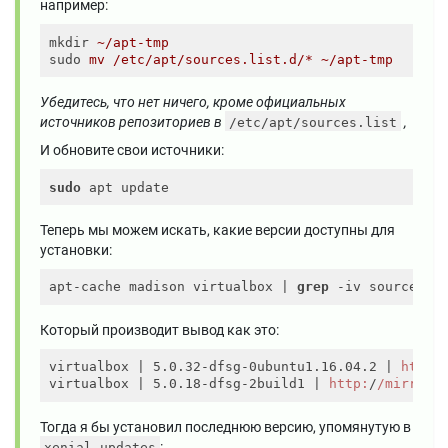
например:
mkdir
~/apt-tmp
sudo
mv /etc/apt/sources.list.d/* ~/apt-tmp
Убедитесь, что нет ничего, кроме официальных
источников репозиториев в
,
/etc/apt/sources.list
И обновите свои источники:
sudo
Теперь мы можем искать, какие версии доступны для
установки:
apt-cache madison virtualbox | 
grep
Который производит вывод как это:
virtualbox 
| 5.0.32-dfsg-0ubuntu1.16.04.2 |
http:
virtualbox 
| 5.0.18-dfsg-2build1 |
http:
/
/mirrors
Тогда я бы установил последнюю версию, упомянутую в
:
xenial-updates