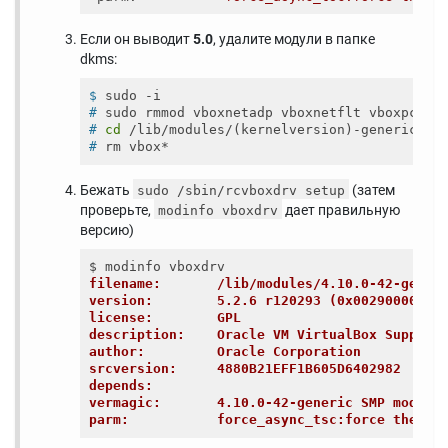
Если он выводит
5.0
, удалите модули в папке
dkms:
$
 sudo -i
#
 sudo rmmod vboxnetadp vboxnetflt vboxpci v
#
cd
 /lib/modules/(kernelversion)-generic/up
#
 rm vbox*
Бежать
(затем
sudo /sbin/rcvboxdrv setup
проверьте,
дает правильную
modinfo vboxdrv
версию)
filename:       /lib/modules/4.10.0-42-gener
version:        5.2.6 r120293 (0x00290000)
license:        GPL
description:    Oracle VM VirtualBox Support
author:         Oracle Corporation
srcversion:     4880B21EFF1B605D6402982
depends:        
vermagic:       4.10.0-42-generic SMP mod_un
parm:           force_async_tsc:force the as