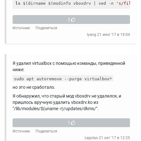
ls
 $(dirname $(modinfo vboxdrv | sed -n 
's/filena
2
Источник
Поделиться
lyang
21 июл '17 в 19:04
Я удалил virtualbox с помощью команды, приведенной
ниже:
sudo apt autoremove --purge virtualbox*
но это не сработало.
Я обнаружил, что старый мод vboxdrv не удалялся, и
пришлось вручную удалить vboxdrv.ko из
"/lib/modules/$(uname -r)/updates/dkms/".
1
Источник
Поделиться
Legolas
21 окт '17 в 12:25