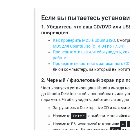
Если вы пытаетесь установи
1. Убедитесь, что ваш CD/DVD или US
поврежден:
Как проверить MD5 в Ubuntu ISO
. Смотр
MD5 для Ubuntu .iso (с 14.04 по 17.04)
Проверьте эти шаги, чтобы увидеть, как
работе
.
Проверьте целостность записанного CD
ли он компьютеру, на который вы хотите
2. Черный / фиолетовый экран при п
Часть запуска установщика Ubuntu иногда не
до Ubuntu Desktop, чтобы попробовать или ус
параметр. Чтобы увидеть, работает ли он для 
Загрузитесь с Desktop Live CD и нажмит
Нажмите
и выберите английски
Enter
Нажмите F6, используйте клавиши
←
слева от него. Затем нажмите
и н
Esc