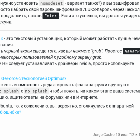
м нужно установить
- вариант также?) и вы зашифровал
nomodeset
росто набрать свой пароль шифрования /LUKS-пароль через неско
и продолжить, нажав
. Если это успешно, вы должны увидет
Enter
екунд.
ик
- это текстовый установщик, который может работать лучше, че
ования.
ь черный экран еще до того, как вы нажмете "grub".
Простое
нажати
некоторых пользователей к удобному экрану grub.
ам НЕ следует устанавливать драйверы nvidia, просто используйте
 GeForce с технологией Optimus?
ас есть возможность редактировать флаги загрузки вручную с
с
чтобы понять, на каком этапе ваша систем
t splash
no splash
цию, ищите ответы на форумах или в Интернете.
buntu, то, к сожалению, вы, вероятно, столкнулись с аппаратной
об ошибке?
Jorge Castro
10 июл '12 в 