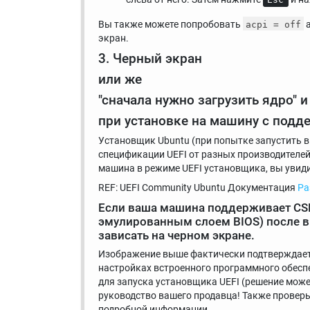
Вы также можете попробовать
а
acpi = off
экран.
3. Черный экран
или же
"сначала нужно загрузить ядро" 
при установке на машину с подде
Установщик Ubuntu (при попытке запустить в
спецификации UEFI от разных производителей
машина в режиме UEFI установщика, вы увид
REF: UEFI Community Ubuntu Документация
Ра
Если ваша машина поддерживает CSM 
эмулированным слоем BIOS) после вы
зависать на черном экране.
Изображение выше фактически подтверждает т
настройках встроенного программного обеспе
для запуска установщика UEFI (решение может
руководство вашего продавца! Также провер
подробной информации.