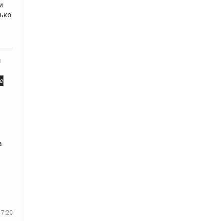
и
лько
ь
м
е
а
17:20