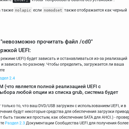
 также
если
также отображается как черный
nolapic
nomodset
и "невозможно прочитать файл /cd0"
ржкой UEFI:
 режиме UEFI) будет зависать и останавливаться из-за реализаций
 и зависать по-разному. Чтобы определить, загружается ли ваша
ите
здел 2.4
(что является полной реализацией UEFI с
бора любой опции из списка grub, система будет
олько то, что ваш DVD/USB загружен с использованием UEFI, и в
чения будут некоторые средства для обеспечения загрузки приво
 быть таким же простым, как обеспечение SATA для AHCI.) - прове
ьте
Раздел 2.3
Документации Сообщества UEFI для получения более