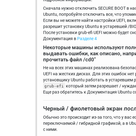
Сначала нужно отключить SECURE BOOT в нас
Ubuntu, попробуйте отключить все, что упоми
Если вы не можете найти настройки UEFI, вкл
разрешит установку Ubuntu в устаревшей /BIO
После установки grub-efi UEFI можно будет с
Документация в
Разделе 4
Некоторые машины используют полн
выдавать ошибки, как описано, напр
прочитать файл /cd0"
Не на всех этих машинах реализована безопа
UEFI на жестких дисках. Для этих ошибок нет 
установщику Ubuntu работать в устаревшем р
который затем разрешает / нуждае
grub-efi
Еще раз обратитесь к Документация Ubuntu с
Черный / фиолетовый экран
пос
Обычно это происходит из-за того, что у вас е
переключаемой / гибридной графикой, а в U
с ними.