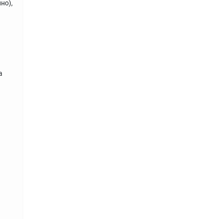
но),
а