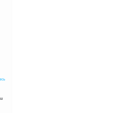
есь
аш