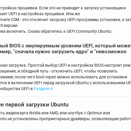
тройках прошивки. Если это не приводит к запуску установщика
нает UEFI в настройках прошивки. Или же
ючите CSM - это отключит загрузку UEFI программы установки, а за
S версии.
нова включить. Снова обратитесь к UEFI Community Ubuntu
ый BIOS с эмулируемым уровнем UEFI, который може
имер, "сначала нужно загрузить ядро" и "невозможно
сная загрузка. Простой выбор UEFI в настройках BIOS настроит ре
решения, и обходной путь - отключить UEFI, чтобы позволить
ежиме; после чего boot-repair можно использовать для установки
тся в включении UEFI перед загрузкой Ubuntu с использованием UE
ообщества UEFI в
Разделе 4
ле
первой загрузки Ubuntu
сть видеокарта Nvidia или AMD, или ноутбук с
Optimus
или
buntu не установлены проприетарные драйверы, позволяющие рабо