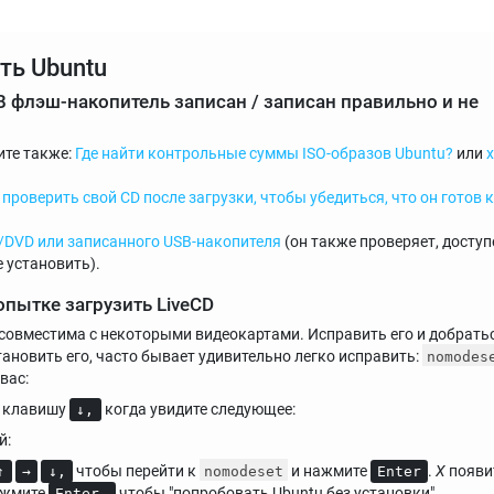
ть Ubuntu
B флэш-накопитель записан / записан правильно и не
ите также:
Где найти контрольные суммы ISO-образов Ubuntu?
или
 проверить свой CD после загрузки, чтобы убедиться, что он готов к
/DVD или записанного USB-накопителя
(он также проверяет, доступ
 установить).
опытке загрузить LiveCD
совместима с некоторыми видеокартами. Исправить его и добрать
тановить его, часто бывает удивительно легко исправить:
nomodes
вас:
е клавишу
когда увидите следующее:
↓,
й:
чтобы перейти к
и нажмите
.
Х
появи
↑
→
↓,
nomodeset
Enter
ажмите
чтобы "попробовать Ubuntu без установки".
Enter,