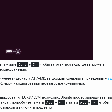
 и нажмите
+
чтобы загрузиться туда, где вы можете
Ctrl
X,
еские драйверы.
 и имеете видеокарту ATI/AMD, вы должны следовать приведенным
зд
роблемой каждый раз при перезагрузке компьютера.
ей шифрования LUKS / LVM, возможно, Ubuntu просто запрашивает в
ый экран, попробуйте нажать
+
а затем
+
чтобы
Alt
←,
Alt
→,
ос пароля и включить подсветку.