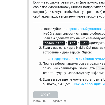
Если у вас фиолетовый экран (возможно, ва
свою полную установку Ubuntu, попробуйте п
секунд (или минут, чтобы быть уверенными) 
свой экран входа в систему через несколько с
Попробуйте
альтернативный установщ
liveCD, в зависимости от вашего оборуд
Если вы сделаете это, вы можете получит
+
+
приводит 
клавиш Ctrl
Alt
Del
Если у вас есть карта Nvidia Optimus, в
встроенный драйвер, см. Здесь:
Поддерживается ли Ubuntu NVIDIA
После выбора параметров загрузки у в
помощью клавиатуры. замещать
quie
терпит неудачу. Используя эту информа
Если вы все еще не можете установить U
ошибкой, см. Здесь:
Как мне сообщить 
390
Источник
Поделиться