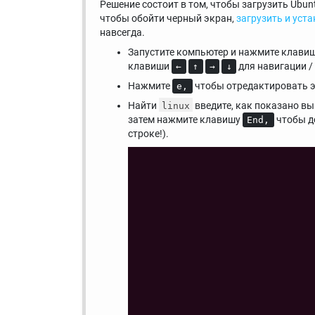
Решение состоит в том, чтобы загрузить Ubun
чтобы обойти черный экран,
загрузить и уст
навсегда.
Запустите компьютер и нажмите клави
клавиши
для навигации /
←
↑
→
↓
Нажмите
чтобы отредактировать эт
e,
Найти
введите, как показано в
linux
затем нажмите клавишу
чтобы до
End,
строке!).