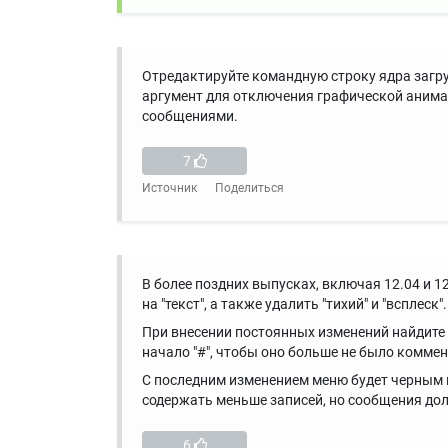
Отредактируйте командную строку ядра загр
аргумент для отключения графической анимац
сообщениями.
7
Источник
Поделиться
В более поздних выпусках, включая 12.04 и 
на "текст", а также удалить "тихий" и "всплеск
При внесении постоянных изменений найдит
начало "#", чтобы оно больше не было коммент
С последним изменением меню будет черным п
содержать меньше записей, но сообщения до
6