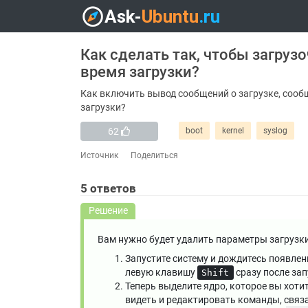
Как сделать так, чтобы загруз
время загрузки?
Как включить вывод сообщений о загрузке, сооб
загрузки?
62
boot
kernel
syslog
Источник
Поделиться
5
ответов
Решение
Вам нужно будет удалить параметры загрузк
Запустите систему и дождитесь появле
левую клавишу
сразу после зап
Shift
Теперь выделите ядро, которое вы хоти
видеть и редактировать команды, свя