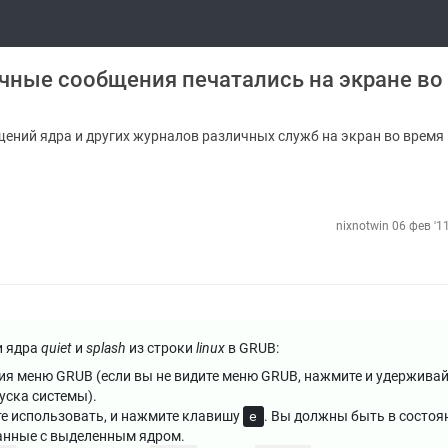
очные сообщения печатались на экране во
щений ядра и других журналов различных служб на экран во время
nixnotwin
06 фев '1
и ядра
quiet
и
splash
из строки
linux
в GRUB:
ния меню GRUB (если вы не видите меню GRUB, нажмите и удерживай
уска системы).
те использовать, и нажмите клавишу
. Вы должны быть в состоя
e
занные с выделенным ядром.