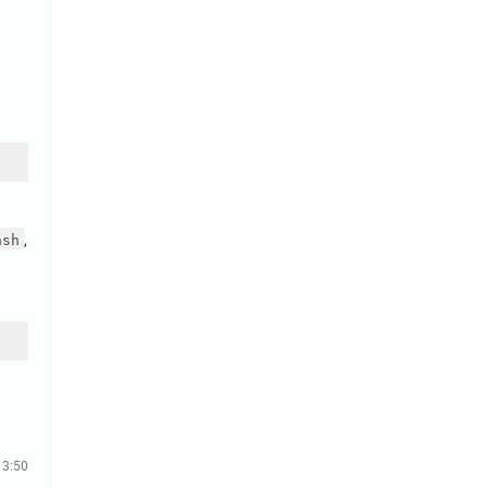
,
ash
13:50