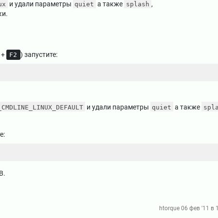
и удали параметры
а также
,
ux
quiet
splash
ки.
+
) запустите:
F2
и удали параметры
а также
_CMDLINE_LINUX_DEFAULT
quiet
spl
е:
B.
htorque
06 фев '11 в 