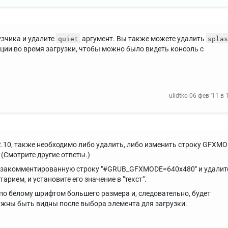
узчика и удалите
аргумент. Вы также можете удалить
quiet
spla
ии во время загрузки, чтобы можно было видеть консоль с
ulidtko
06 фев '11 в 
12.10, также необходимо либо удалить, либо изменить строку GFXM
". (Смотрите другие ответы.)
е закомментированную строку "#GRUB_GFXMODE=640x480" и удалит
арием, и установите его значение в "текст".
о белому шрифтом большего размера и, следовательно, будет
лжны быть видны после выбора элемента для загрузки.