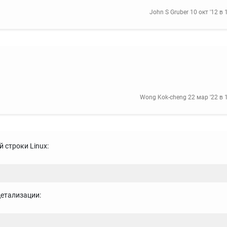
John S Gruber
10 окт '12 в 
Wong Kok-cheng
22 мар '22 в 
 строки Linux:
детализации: