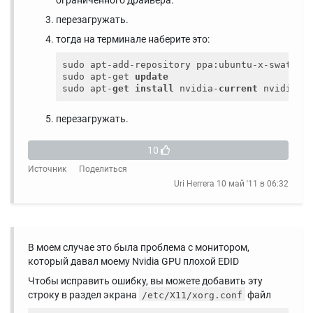
ограниченного драйвера.
перезагружать.
тогда на терминале наберите это:
sudo apt-add-repository ppa:ubuntu-x-swat/x-u
sudo apt-get 
update
sudo apt-
get
install
 nvidia-
current
 nvidia-
s
перезагружать.
10
Источник
Поделиться
Uri Herrera
10 май '11 в 06:32
В моем случае это была проблема с монитором,
который давал моему Nvidia GPU плохой EDID
Чтобы исправить ошибку, вы можете добавить эту
строку в раздел экрана
файл
/etc/X11/xorg.conf