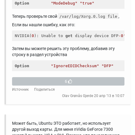
Option
"ModeDebug"
"true"
Теперь проверьте свой
,
/var/log/Xorg.0.log file
Если вы нашли ошибку, как это:
NVIDIA(
0
): Unable to 
get
 display device DFP
-0'
Затем вы можете решить эту проблему, добавив эту
строку в раздел устройства
Option
"IgnoreEDIDChecksum"
"DFP"
6
Источник
Поделиться
Olav Grønås Gjerde
20 апр '13 в 10:07
Может быть, Ubuntu ЭТО работает, но использует
другой выход карты. Для меня nVidia GeForce 7300