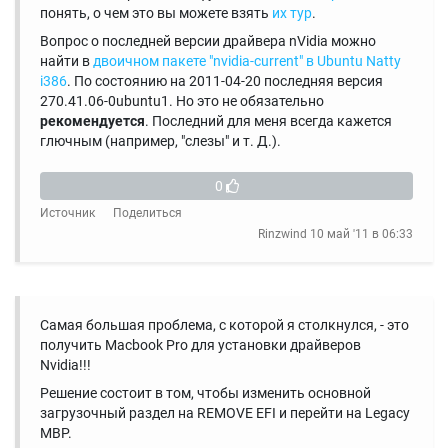
понять, о чем это вы можете взять
их тур
.
Вопрос о последней версии драйвера nVidia можно
найти в
двоичном пакете "nvidia-current" в Ubuntu Natty
i386
. По состоянию на 2011-04-20 последняя версия
270.41.06-0ubuntu1. Но это не обязательно
рекомендуется
. Последний для меня всегда кажется
глючным (например, "слезы" и т. Д.).
0
Источник
Поделиться
Rinzwind
10 май '11 в 06:33
Самая большая проблема, с которой я столкнулся, - это
получить Macbook Pro для установки драйверов
Nvidia!!!
Решение состоит в том, чтобы изменить основной
загрузочный раздел на REMOVE EFI и перейти на Legacy
MBP.