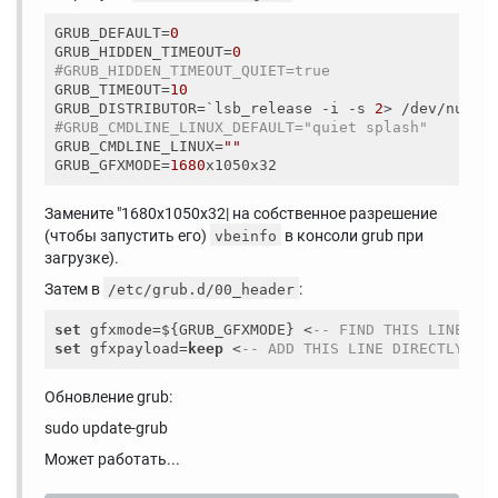
GRUB_DEFAULT
=
0
GRUB_HIDDEN_TIMEOUT
=
0
#GRUB_HIDDEN_TIMEOUT_QUIET=true
GRUB_TIMEOUT
=
10
GRUB_DISTRIBUTOR
=`lsb_release -i -s 
2
#GRUB_CMDLINE_LINUX_DEFAULT="quiet splash"
GRUB_CMDLINE_LINUX
=
""
GRUB_GFXMODE
=
1680
Замените "1680x1050x32| на собственное разрешение
(чтобы запустить его)
в консоли grub при
vbeinfo
загрузке).
Затем в
:
/etc/grub.d/00_header
set
 gfxmode=${GRUB_GFXMODE} <
-- FIND THIS LINE
set
 gfxpayload=
keep
 <
-- ADD THIS LINE DIRECTLY BE
Обновление grub:
sudo update-grub
Может работать...