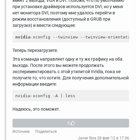
имеет 2 выхода, VGA и DVI. Похоже, что по умолчанию
при установке драйверов используется DVI, но у меня
нет монитора DVI, поэтому мне удалось перейти в
режим восстановления (доступный в GRUB при
загрузке) и ввести следующее:
nvidia
-xconfig --twinview --twinview-orientation=
Теперь перезагрузите.
Эта команда направляет одну и ту же графику на оба
выхода. После этого вы можете продолжать
экспериментировать с этой утилитой nVidia, пока не
получите то, что хотите. Для получения дополнительной
информации введите:
Надеюсь, это поможет.
5
Источник
Поделиться
Javier Rios
28 фев '12 в 17:36