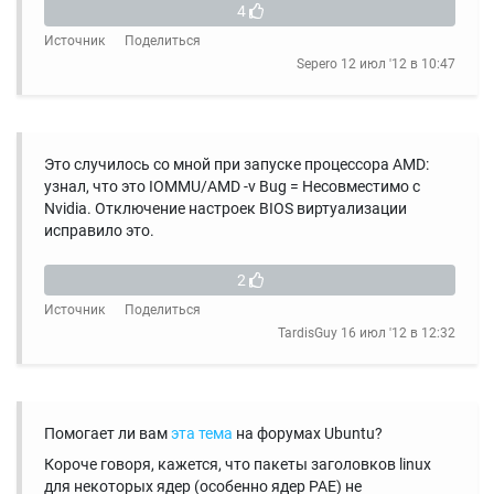
4
Источник
Поделиться
Sepero
12 июл '12 в 10:47
Это случилось со мной при запуске процессора AMD:
узнал, что это IOMMU/AMD -v Bug = Несовместимо с
Nvidia. Отключение настроек BIOS виртуализации
исправило это.
2
Источник
Поделиться
TardisGuy
16 июл '12 в 12:32
Помогает ли вам
эта тема
на форумах Ubuntu?
Короче говоря, кажется, что пакеты заголовков linux
для некоторых ядер (особенно ядер PAE) не