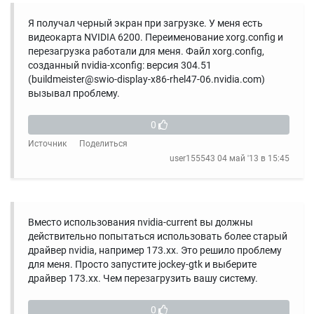
Я получал черный экран при загрузке. У меня есть
видеокарта NVIDIA 6200. Переименование xorg.config и
перезагрузка работали для меня. Файл xorg.config,
созданный nvidia-xconfig: версия 304.51
(buildmeister@swio-display-x86-rhel47-06.nvidia.com)
вызывал проблему.
0
Источник
Поделиться
user155543
04 май '13 в 15:45
Вместо использования nvidia-current вы должны
действительно попытаться использовать более старый
драйвер nvidia, например 173.xx. Это решило проблему
для меня. Просто запустите jockey-gtk и выберите
драйвер 173.xx. Чем перезагрузить вашу систему.
0