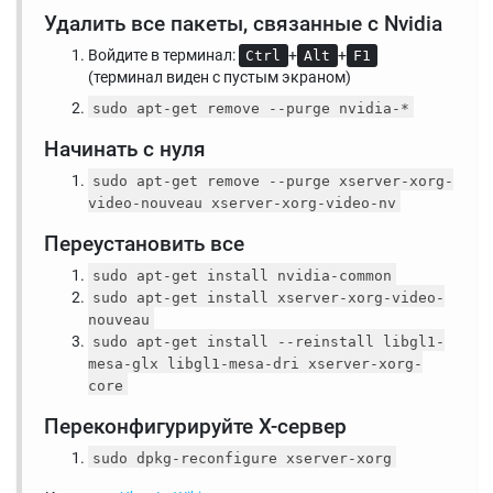
Удалить все пакеты, связанные с Nvidia
Войдите в терминал:
+
+
Ctrl
Alt
F1
(терминал виден с пустым экраном)
sudo apt-get remove --purge nvidia-*
Начинать с нуля
sudo apt-get remove --purge xserver-xorg-
video-nouveau xserver-xorg-video-nv
Переустановить все
sudo apt-get install nvidia-common
sudo apt-get install xserver-xorg-video-
nouveau
sudo apt-get install --reinstall libgl1-
mesa-glx libgl1-mesa-dri xserver-xorg-
core
Переконфигурируйте X-сервер
sudo dpkg-reconfigure xserver-xorg