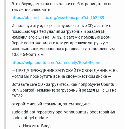
Это обсуждается на нескольких веб-страницах, но не
так легко следовать.
https://bbs.archlinux.org/viewtopic.php?id=162289
Используя эту идею, я загрузился с Live CD, а затем с
помощью Gparted удалил загрузочный раздел EFI,
изменил его с EFI на FAT32, а затем с помощью Boot-
Repair восстановил его как устаревшую загрузку с
использованием основного раздела с установленным
13.04 64-битным
https://help.ubuntu.com/community/Boot-Repair
--- ПРЕДУПРЕЖДЕНИЕ ЗАПУСКАЙТЕ СВОИ ДАННЫЕ. Вы
могли бы прокрутить все на своем жестком диске ---
Вставьте Live CD - Загрузитесь, как попробуйте Ubuntu
Run Gparted - Измените загрузочный раздел EFI с EFI на
FAT32.
откройте новый терминал, затем введите:
sudo add-apt-repository ppa: yannubuntu / boot-repair &&
sudo apt-get update
Нажмите Ввод.