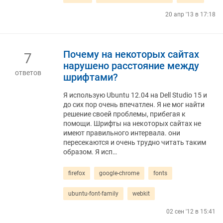
20 апр '13 в 17:18
Почему на некоторых сайтах
7
нарушено расстояние между
ответов
шрифтами?
Я использую Ubuntu 12.04 на Dell Studio 15 и
до сих пор очень впечатлен. Я не мог найти
решение своей проблемы, прибегая к
помощи. Шрифты на некоторых сайтах не
имеют правильного интервала. они
пересекаются и очень трудно читать таким
образом. Я исп…
firefox
google-chrome
fonts
ubuntu-font-family
webkit
02 сен '12 в 15:41