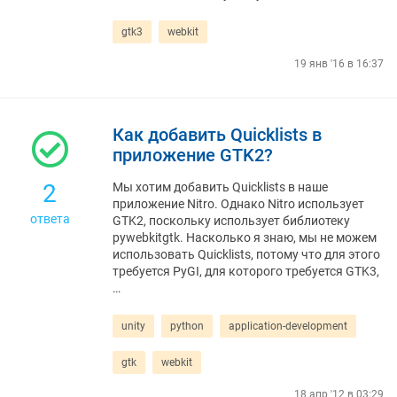
gtk3
webkit
19 янв '16 в 16:37
Как добавить Quicklists в
приложение GTK2?
2
Мы хотим добавить Quicklists в наше
приложение Nitro. Однако Nitro использует
ответа
GTK2, поскольку использует библиотеку
pywebkitgtk. Насколько я знаю, мы не можем
использовать Quicklists, потому что для этого
требуется PyGI, для которого требуется GTK3,
…
unity
python
application-development
gtk
webkit
18 апр '12 в 03:29