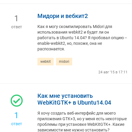
Мидори и вебкит2
1
Как я могу скомпилировать Midori для
ответ
использования webkit2 и будет ли он
работать в Ubuntu 14.04? Я пробовал опцию --
enable-webkit2, но, похоже, она не
распознается.
webkit
midori
24 авг '15 в 17:11
Как мне установить
WebKitGTK+ в Ubuntu14.04
1
Я хочу создать веб-интерфейс для моего
приложения GTK+3, но у меня есть некоторые
ответ
проблемы при установке WebKitGTK+. Какие
зависимости мне нужно установить?