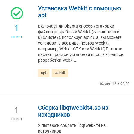
Установка Webkit с помощью
apt
1
Включает ли Ubuntu способ установки
файлов разработки Webkit (заголовков и
ответ
библиотек), используя apt? Да, вы можете
установить все виды портов Webkit,
например, Webkit-GTK или WebkitQT, но как
насчет простой установки простых файлов
разработки Webki…
apt
webkit
03 авг '12 в 02:20
Сборка libqtwebkit4.so из
1
исходников
ответ
Я пытаюсь собрать libqtwebkit4 из
источников: