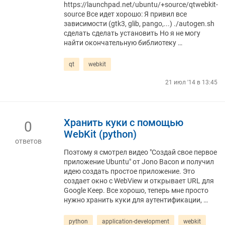
https://launchpad.net/ubuntu/+source/qtwebkit-
source Все идет хорошо: Я привил все
зависимости (gtk3, glib, pango,...) ./autogen.sh
сделать сделать установить Но я не могу
найти окончательную библиотеку …
qt
webkit
21 июл '14 в 13:45
Хранить куки с помощью
0
WebKit (python)
ответов
Поэтому я смотрел видео "Создай свое первое
приложение Ubuntu" от Jono Bacon и получил
идею создать простое приложение. Это
создает окно с WebView и открывает URL для
Google Keep. Все хорошо, теперь мне просто
нужно хранить куки для аутентификации, …
python
application-development
webkit