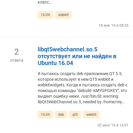
класс…
16.04
webkit
18 янв '19 в 08:55
libqt5webchannel.so.5
2
отсутствует или не найден в
ответа
Ubuntu 16.04
Я пытаюсь создать deb приложение QT 5.5,
которое использует в нем QT5 webkit и
webkitwidgets. Когда я пытаюсь создать deb с
помощью команды "debuild -kMYGPGKEY", это
выдает ошибку ниже. /usr/bin/ld: warning:
libQt5WebChannel.so.5, needed by /home/my…
14.04
deb
qt5
webkit
02 июл '16 в 14:01