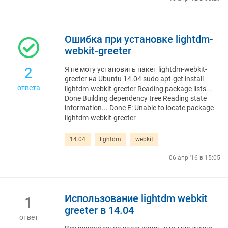
Ошибка при установке lightdm-
webkit-greeter
2
Я не могу установить пакет lightdm-webkit-
greeter на Ubuntu 14.04 sudo apt-get install
ответа
lightdm-webkit-greeter Reading package lists...
Done Building dependency tree Reading state
information... Done E: Unable to locate package
lightdm-webkit-greeter
14.04
lightdm
webkit
06 апр '16 в 15:05
Использование lightdm webkit
1
greeter в 14.04
ответ