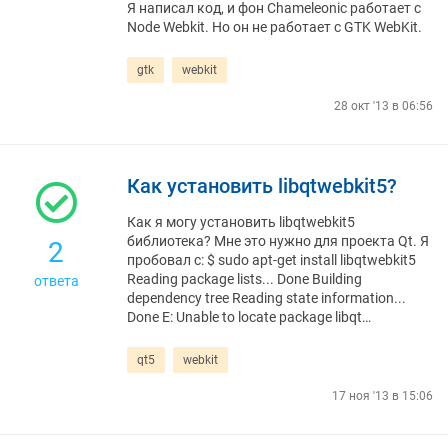
Я написал код, и фон Chameleonic работает с
Node Webkit. Но он не работает с GTK WebKit.
gtk
webkit
28 окт '13 в 06:56
Как установить libqtwebkit5?
Как я могу установить libqtwebkit5
библиотека? Мне это нужно для проекта Qt. Я
2
пробовал с: $ sudo apt-get install libqtwebkit5
Reading package lists... Done Building
ответа
dependency tree Reading state information...
Done E: Unable to locate package libqt…
qt5
webkit
17 ноя '13 в 15:06