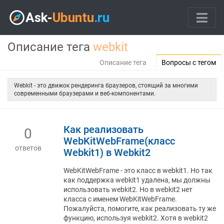
Описание тега
webkit
Описание тега
Вопросы с тегом
Webkit - это движок рендеринга браузеров, стоящий за многими
современными браузерами и веб-компонентами.
Как реализовать
0
WebKitWebFrame(класс
ответов
Webkit1) в Webkit2
WebKitWebFrame - это класс в webkit1. Но так
как поддержка webkit1 удалена, мы должны
использовать webkit2. Но в webkit2 нет
класса с именем WebKitWebFrame.
Пожалуйста, помогите, как реализовать ту же
функцию, используя webkit2. Хотя в webkit2