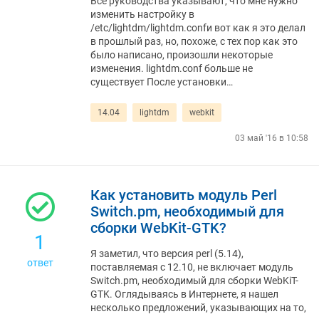
Все руководства указывают, что мне нужно
изменить настройку в
/etc/lightdm/lightdm.confи вот как я это делал
в прошлый раз, но, похоже, с тех пор как это
было написано, произошли некоторые
изменения. lightdm.conf больше не
существует После установки…
14.04
lightdm
webkit
03 май '16 в 10:58
Как установить модуль Perl
Switch.pm, необходимый для
сборки WebKit-GTK?
1
Я заметил, что версия perl (5.14),
ответ
поставляемая с 12.10, не включает модуль
Switch.pm, необходимый для сборки WebKiT-
GTK. Оглядываясь в Интернете, я нашел
несколько предложений, указывающих на то,