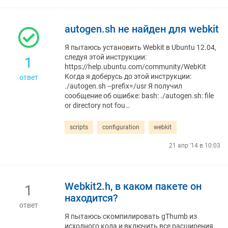
autogen.sh не найден для webkit
Я пытаюсь установить Webkit в Ubuntu 12.04,
следуя этой инструкции:
1
https://help.ubuntu.com/community/WebKit
Когда я доберусь до этой инструкции:
ответ
./autogen.sh --prefix=/usr Я получил
сообщение об ошибке: bash: ./autogen.sh: file
or directory not fou…
scripts
configuration
webkit
21 апр '14 в 10:03
Webkit2.h, в каком пакете он
1
находится?
ответ
Я пытаюсь скомпилировать gThumb из
исходного кода и включить все расширения,