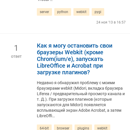
server
python
webkit
pygi
24 ноя '13 в 16:57
Как я могу остановить свои
1
браузеры Webkit (кроме
ответ
Chrom(ium/e), запускать
LibreOffice и Acrobat при
загрузке плагинов?
Недавно я обнаружил проблему с моими
браузерами webkit (Midori, вкладка браузера
Liferea / предварительный просмотр канала и
т. Д.). При загрузке плагинов (которые
запускаются для Midori) появляется
всплывающий экран Adobe Acrobat, а затем
LibreOffi…
64-bit
browser
plugins
webkit