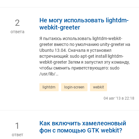
Не могу использовать lightdm-
2
webkit-greeter
ответа
Я пытаюсь использовать lightdm-webkit-
greeter вместо по умолчанию unity-greeter на
Ubuntu 13.04. Сначала я установил
встречающий: sudo apt-get install lightdm-
webkit-greeter Затем я запустил эту команду,
чтобы сменить приветствующего: sudo
/usr/lib/…
lightdm
login-screen
webkit
04 авг '13 в 22:18
Как включить хамелеоновый
1
фон с помощью GTK webkit?
ответ