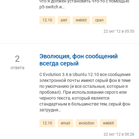
что я должен установить что-то с помощью
p5-switch и…
12.10
perl
webkit
cpan
22 окт '12 в 05:55
Эволюция, фон сообщений
2
всегда серый
ответа
С Evolution 3.6 в Ubuntu 12.10 все сообщения
электронной почты имеют серый фон в теме
по умолчанию (и все остальные, которые я
пробовал). При использовании серого или
черного текста, который является
стандартным в большинстве тем, серый фон
затрудня…
12.10
email
evolution
webkit
22 окт '12 в 00:26