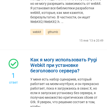
но не могу разрешить зависимость от webkit.
Я установил все библиотеки разработки
webkit, которые, как мне кажется,
безрезультатно. В частности, он ищет
WebKit2/WebKit2.h. …
webkit
gthumb
15 янв '13 в 20:49
Как я могу использовать Pygi
Webkit при установке
безголового сервера?
1
У меня есть набор сценариев, который
ответ
работает на моем ноутбуке, и он прекрасно
работает, пока я загружаюсь в сеанс X, но
если я запускаю установку без сервера, я
получаю множество критических сбоев от
Gtk. Я уверен, что решение состоит в том,
чтобы …