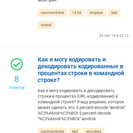
моих фай…
command-line
14.04
dropbox
text
output
29 сен '14 в 02:13
Как я могу кодировать и
декодировать кодированные в
процентах строки в командной
8
строке?
ответов
Как я могу кодировать и декодировать
строки в процентах (URL-кодирование) в
командной строке? Я ищу решение, которое
может сделать это: $ percent-encode "ændrük"
%C3%A6ndr%C3%BCk $ percent-decode
"%C3%A6ndr%C3%BCk" ændrük
command-line
text
encoding