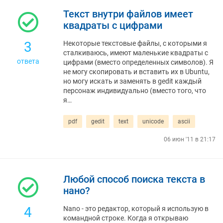
Текст внутри файлов имеет
квадраты с цифрами
3
Некоторые текстовые файлы, с которыми я
сталкиваюсь, имеют маленькие квадраты с
ответа
цифрами (вместо определенных символов). Я
не могу скопировать и вставить их в Ubuntu,
но могу искать и заменять в gedit каждый
персонаж индивидуально (вместо того, что
я…
pdf
gedit
text
unicode
ascii
06 июн '11 в 21:17
Любой способ поиска текста в
нано?
4
Nano - это редактор, который я использую в
командной строке. Когда я открываю