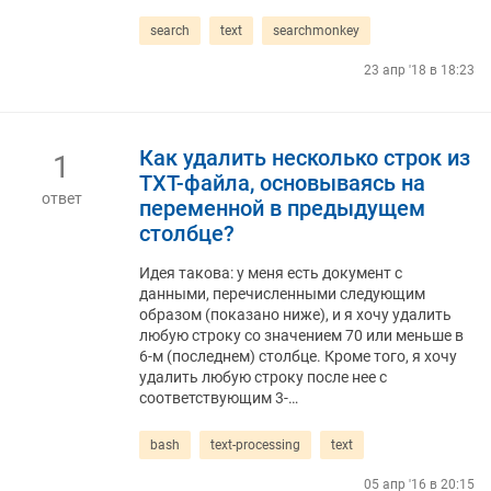
search
text
searchmonkey
23 апр '18 в 18:23
Как удалить несколько строк из
1
TXT-файла, основываясь на
ответ
переменной в предыдущем
столбце?
Идея такова: у меня есть документ с
данными, перечисленными следующим
образом (показано ниже), и я хочу удалить
любую строку со значением 70 или меньше в
6-м (последнем) столбце. Кроме того, я хочу
удалить любую строку после нее с
соответствующим 3-…
bash
text-processing
text
05 апр '16 в 20:15