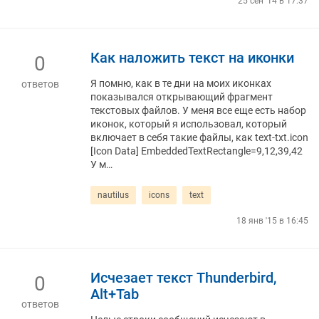
25 сен '14 в 17:37
Как наложить текст на иконки
0
Я помню, как в те дни на моих иконках
ответов
показывался открывающий фрагмент
текстовых файлов. У меня все еще есть набор
иконок, который я использовал, который
включает в себя такие файлы, как text-txt.icon
[Icon Data] EmbeddedTextRectangle=9,12,39,42
У м…
nautilus
icons
text
18 янв '15 в 16:45
Исчезает текст Thunderbird,
0
Alt+Tab
ответов