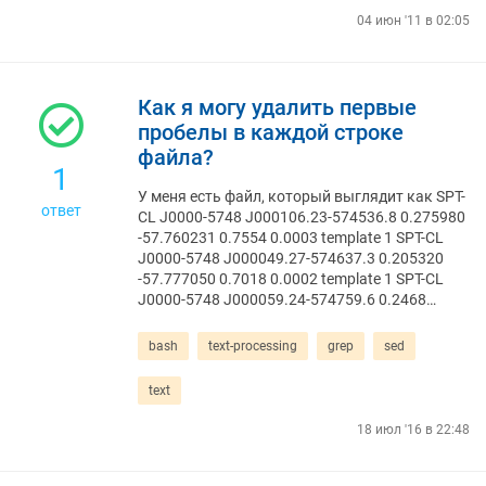
04 июн '11 в 02:05
Как я могу удалить первые
пробелы в каждой строке
файла?
1
У меня есть файл, который выглядит как SPT-
ответ
CL J0000-5748 J000106.23-574536.8 0.275980
-57.760231 0.7554 0.0003 template 1 SPT-CL
J0000-5748 J000049.27-574637.3 0.205320
-57.777050 0.7018 0.0002 template 1 SPT-CL
J0000-5748 J000059.24-574759.6 0.2468…
bash
text-processing
grep
sed
text
18 июл '16 в 22:48