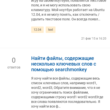
игру на своем ноутбуке, появляется текстовое
поле, и я не могу использовать свою
клавиатуру. Мой ноутбук работает на Ubuntu
12.04, и я не могу понять, как отключить /
удалить текстовое поле. Он всегда появл…
12.04
text
21 фев '15 в 16:20
Найти файлы, содержащие
0
несколько ключевых слов с
ответов
помощью searchmonkey
Я хочу найти все файлы, содержащие весь
список ключевых слов, например word1,
word2, word3, Обратите внимание, что я не
хочу ограничивать поиск файлами,
содержащими строку word1 word2 word3где
все слова появляются последовательно. Я
хочу найти все ф…