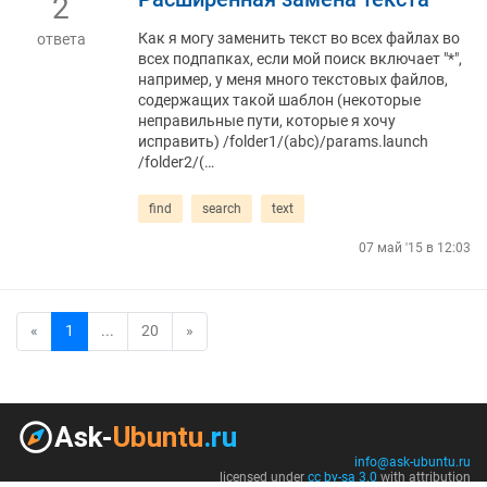
2
Как я могу заменить текст во всех файлах во
ответа
всех подпапках, если мой поиск включает "*",
например, у меня много текстовых файлов,
содержащих такой шаблон (некоторые
неправильные пути, которые я хочу
исправить) /folder1/(abc)/params.launch
/folder2/(…
find
search
text
07 май '15 в 12:03
«
1
...
20
»
info@ask-ubuntu.ru
licensed under
cc by-sa 3.0
with attribution