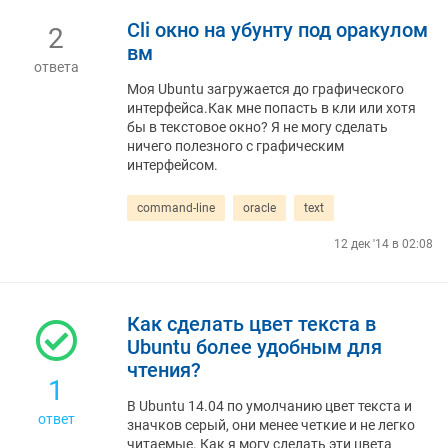
Cli окно на убунту под оракулом
2
вм
ответа
Моя Ubuntu загружается до графического
интерфейса.Как мне попасть в кли или хотя
бы в текстовое окно? Я не могу сделать
ничего полезного с графическим
интерфейсом.
command-line
oracle
text
12 дек '14 в 02:08
Как сделать цвет текста в
Ubuntu более удобным для
чтения?
1
В Ubuntu 14.04 по умолчанию цвет текста и
ответ
значков серый, они менее четкие и не легко
читаемые. Как я могу сделать эти цвета