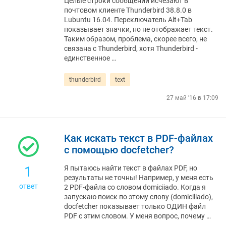
Целые строки сообщений исчезают в
почтовом клиенте Thunderbird 38.8.0 в
Lubuntu 16.04. Переключатель Alt+Tab
показывает значки, но не отображает текст.
Таким образом, проблема, скорее всего, не
связана с Thunderbird, хотя Thunderbird -
единственное …
thunderbird
text
27 май '16 в 17:09
Как искать текст в PDF-файлах
с помощью docfetcher?
1
Я пытаюсь найти текст в файлах PDF, но
результаты не точны! Например, у меня есть
ответ
2 PDF-файла со словом domiciiado. Когда я
запускаю поиск по этому слову (domiciliado),
docfetcher показывает только ОДИН файл
PDF с этим словом. У меня вопрос, почему …