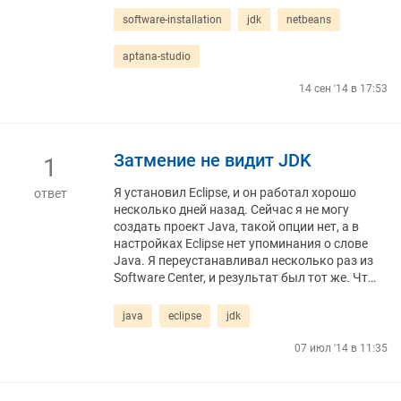
software-installation
jdk
netbeans
aptana-studio
14 сен '14 в 17:53
Затмение не видит JDK
1
Я установил Eclipse, и он работал хорошо
ответ
несколько дней назад. Сейчас я не могу
создать проект Java, такой опции нет, а в
настройках Eclipse нет упоминания о слове
Java. Я переустанавливал несколько раз из
Software Center, и результат был тот же. Чт…
java
eclipse
jdk
07 июл '14 в 11:35