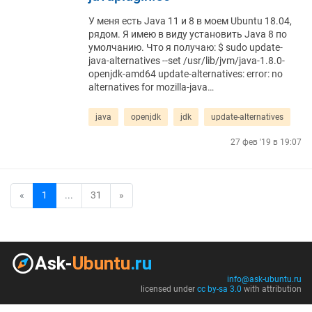
У меня есть Java 11 и 8 в моем Ubuntu 18.04,
рядом. Я имею в виду установить Java 8 по
умолчанию. Что я получаю: $ sudo update-
java-alternatives --set /usr/lib/jvm/java-1.8.0-
openjdk-amd64 update-alternatives: error: no
alternatives for mozilla-java…
java
openjdk
jdk
update-alternatives
27 фев '19 в 19:07
«
1
...
31
»
info@ask-ubuntu.ru
licensed under
cc by-sa 3.0
with attribution