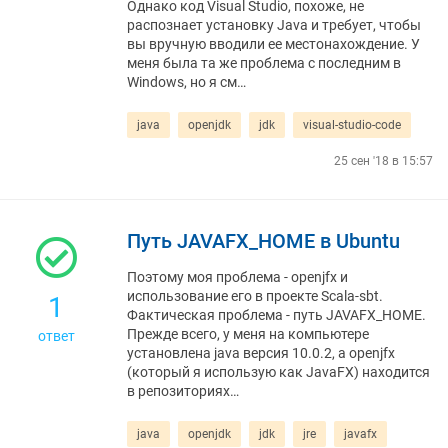
Однако код Visual Studio, похоже, не
распознает установку Java и требует, чтобы
вы вручную вводили ее местонахождение. У
меня была та же проблема с последним в
Windows, но я см…
java
openjdk
jdk
visual-studio-code
25 сен '18 в 15:57
Путь JAVAFX_HOME в Ubuntu
Поэтому моя проблема - openjfx и
использование его в проекте Scala-sbt.
1
Фактическая проблема - путь JAVAFX_HOME.
Прежде всего, у меня на компьютере
ответ
установлена ​​java версия 10.0.2, а openjfx
(который я использую как JavaFX) находится
в репозиториях…
java
openjdk
jdk
jre
javafx