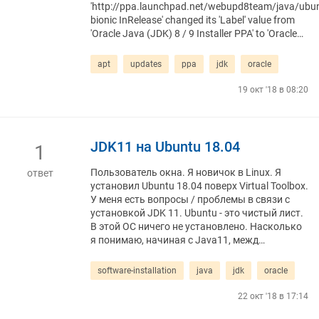
'http://ppa.launchpad.net/webupd8team/java/ubu
bionic InRelease' changed its 'Label' value from
'Oracle Java (JDK) 8 / 9 Installer PPA' to 'Oracle…
apt
updates
ppa
jdk
oracle
19 окт '18 в 08:20
JDK11 на Ubuntu 18.04
1
Пользователь окна. Я новичок в Linux. Я
ответ
установил Ubuntu 18.04 поверх Virtual Toolbox.
У меня есть вопросы / проблемы в связи с
установкой JDK 11. Ubuntu - это чистый лист.
В этой ОС ничего не установлено. Насколько
я понимаю, начиная с Java11, межд…
software-installation
java
jdk
oracle
22 окт '18 в 17:14