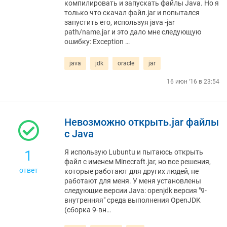
компилировать и запускать файлы Java. Но я
только что скачал файл.jar и попытался
запустить его, используя java -jar
path/name.jar и это дало мне следующую
ошибку: Exception …
java
jdk
oracle
jar
16 июн '16 в 23:54
Невозможно открыть.jar файлы
с Java
1
Я использую Lubuntu и пытаюсь открыть
файл с именем Minecraft.jar, но все решения,
ответ
которые работают для других людей, не
работают для меня. У меня установлены
следующие версии Java: openjdk версия "9-
внутренняя" среда выполнения OpenJDK
(сборка 9-вн…