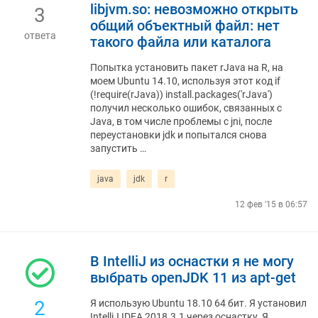
libjvm.so: невозможно открыть
3
общий объектный файл: нет
ответа
такого файла или каталога
Попытка установить пакет rJava на R, на
моем Ubuntu 14.10, используя этот код if
(!require(rJava)) install.packages('rJava')
получил несколько ошибок, связанных с
Java, в том числе проблемы с jni, после
переустановки jdk и попытался снова
запустить …
java
jdk
r
12 фев '15 в 06:57
В IntelliJ из оснастки я не могу
выбрать openJDK 11 из apt-get
2
Я использую Ubuntu 18.10 64 бит. Я установил
IntelliJ IDEA 2018.3.1 через оснастку. Я