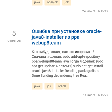
java
openjdk
jdk
24 июн '16 в 15:19
Ошибка при установке oracle-
5
java8-installer из ppa
ответов
webup8team
Кто-нибудь знает, как это исправить?
Сначала я сделал: sudo add-apt-repository
ppa:webupd8team/java Тогда я сделал: sudo
apt-get update А потом: $ sudo apt-get install
oracle-java8-installer Reading package lists...
Done Building dependency tree Rea…
java
jdk
oracle
11 янв '15 в 15:22