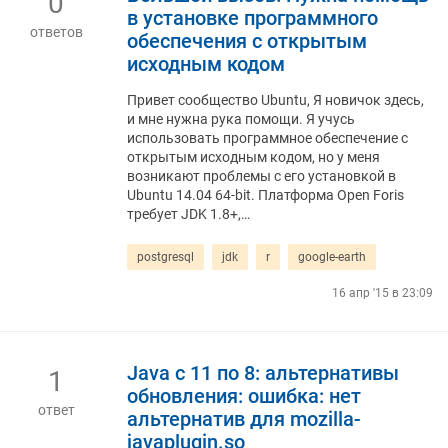
0
в установке программного
ответов
обеспечения с открытым
исходным кодом
Привет сообщество Ubuntu, Я новичок здесь,
и мне нужна рука помощи. Я учусь
использовать программное обеспечение с
открытым исходным кодом, но у меня
возникают проблемы с его установкой в ​​
Ubuntu 14.04 64-bit. Платформа Open Foris
требует JDK 1.8+,…
postgresql
jdk
r
google-earth
16 апр '15 в 23:09
Java с 11 по 8: альтернативы
1
обновления: ошибка: нет
ответ
альтернатив для mozilla-
javaplugin.so