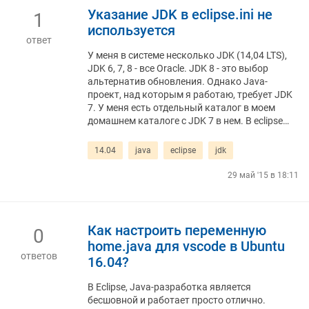
Указание JDK в eclipse.ini не
1
используется
ответ
У меня в системе несколько JDK (14,04 LTS),
JDK 6, 7, 8 - все Oracle. JDK 8 - это выбор
альтернатив обновления. Однако Java-
проект, над которым я работаю, требует JDK
7. У меня есть отдельный каталог в моем
домашнем каталоге с JDK 7 в нем. В eclipse…
14.04
java
eclipse
jdk
29 май '15 в 18:11
Как настроить переменную
0
home.java для vscode в Ubuntu
ответов
16.04?
В Eclipse, Java-разработка является
бесшовной и работает просто отлично.