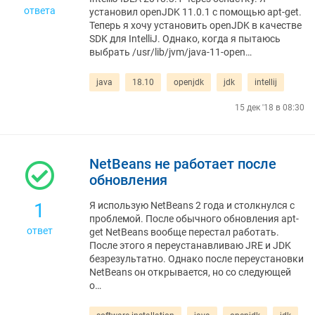
ответа
установил openJDK 11.0.1 с помощью apt-get.
Теперь я хочу установить openJDK в качестве
SDK для IntelliJ. Однако, когда я пытаюсь
выбрать /usr/lib/jvm/java-11-open…
java
18.10
openjdk
jdk
intellij
15 дек '18 в 08:30
NetBeans не работает после
обновления
1
Я использую NetBeans 2 года и столкнулся с
проблемой. После обычного обновления apt-
ответ
get NetBeans вообще перестал работать.
После этого я переустанавливаю JRE и JDK
безрезультатно. Однако после переустановки
NetBeans он открывается, но со следующей
о…