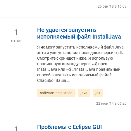
25 сен '18 в 16:03
Не удается запустить
1
исполняемый файл InstallJava
ответ
Я не могу запустить исполняемый файл Java,
хотя я уже установил последнюю версию jdk.
Смотрите скриншот ниже. Я использую
правильную команду через: ~$ open
InstallJava или ~$ ./InstallJava правильный
способ запустить исполняемый файл?
Спасибо! Ваша …
software-installation
java
jdk
22 июн '14 в 06:20
Проблемы с Eclipse GUI
1