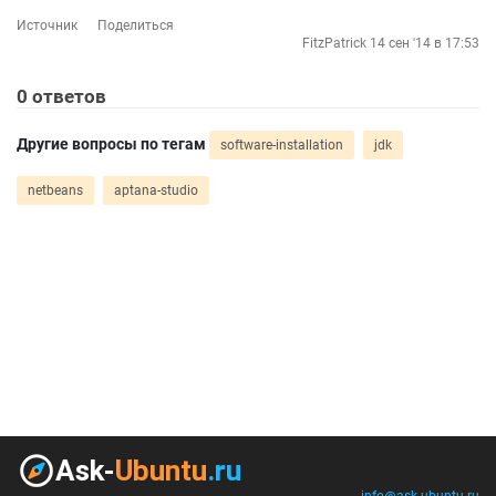
Источник
Поделиться
FitzPatrick
14 сен '14 в 17:53
0
ответов
Другие вопросы по тегам
software-installation
jdk
netbeans
aptana-studio