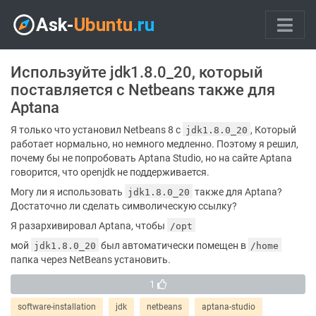
Используйте jdk1.8.0_20, который
поставляется с Netbeans также для
Aptana
Я только что установил Netbeans 8 с
, Который
jdk1.8.0_20
работает нормально, но немного медленно. Поэтому я решил,
почему бы не попробовать Aptana Studio, но на сайте Aptana
говорится, что openjdk не поддерживается.
Могу ли я использовать
также для Aptana?
jdk1.8.0_20
Достаточно ли сделать символическую ссылку?
Я разархивировал Aptana, чтобы
/opt
мой
был автоматически помещен в
jdk1.8.0_20
/home
папка через NetBeans установить.
1
software-installation
jdk
netbeans
aptana-studio