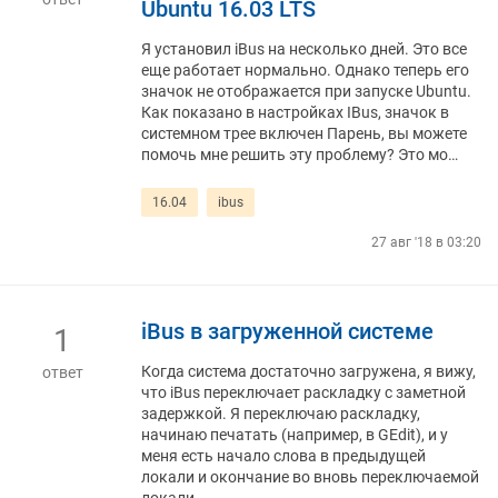
Ubuntu 16.03 LTS
Я установил iBus на несколько дней. Это все
еще работает нормально. Однако теперь его
значок не отображается при запуске Ubuntu.
Как показано в настройках IBus, значок в
системном трее включен Парень, вы можете
помочь мне решить эту проблему? Это мо…
16.04
ibus
27 авг '18 в 03:20
iBus в загруженной системе
1
Когда система достаточно загружена, я вижу,
ответ
что iBus переключает раскладку с заметной
задержкой. Я переключаю раскладку,
начинаю печатать (например, в GEdit), и у
меня есть начало слова в предыдущей
локали и окончание во вновь переключаемой