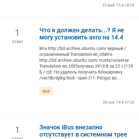
22 май '15 в 18:29
Что я должен делать...? Я не
1
могу установить avro на 14.4
ответ
Игн http://bd.archive.ubuntu.com/ верный /
ограниченный Translation-en_USИгн
http://bd.archive.ubuntu.com/ trusty/universe
Translation-en_USПолучено 2919 В за 22 с (129
Б / с)E: Не удалось получить блокировку
/var/lib/dpkg/lock - open (11: Ресурс вр…
ibus
08 ноя '14 в 07:20
Значок iBus внезапно
1
отсутствует в системном трее
ответ