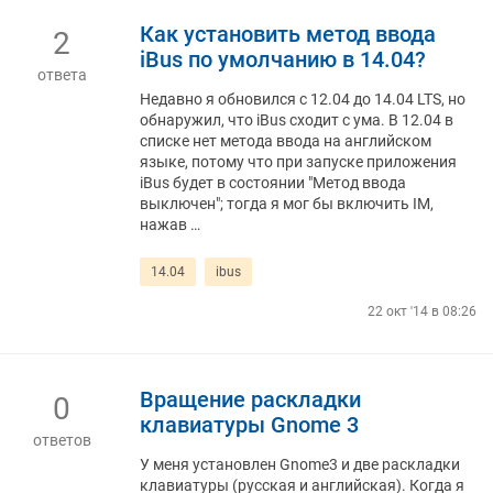
Как установить метод ввода
2
iBus по умолчанию в 14.04?
ответа
Недавно я обновился с 12.04 до 14.04 LTS, но
обнаружил, что iBus сходит с ума. В 12.04 в
списке нет метода ввода на английском
языке, потому что при запуске приложения
iBus будет в состоянии "Метод ввода
выключен"; тогда я мог бы включить IM,
нажав …
14.04
ibus
22 окт '14 в 08:26
Вращение раскладки
0
клавиатуры Gnome 3
ответов
У меня установлен Gnome3 и две раскладки
клавиатуры (русская и английская). Когда я