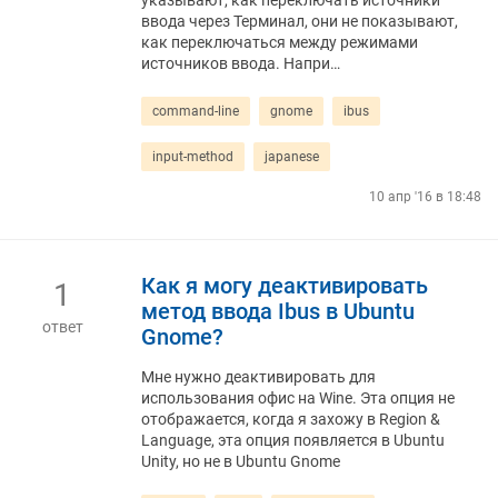
указывают, как переключать источники
ввода через Терминал, они не показывают,
как переключаться между режимами
источников ввода. Напри…
command-line
gnome
ibus
input-method
japanese
10 апр '16 в 18:48
Как я могу деактивировать
1
метод ввода Ibus в Ubuntu
ответ
Gnome?
Мне нужно деактивировать для
использования офис на Wine. Эта опция не
отображается, когда я захожу в Region &
Language, эта опция появляется в Ubuntu
Unity, но не в Ubuntu Gnome