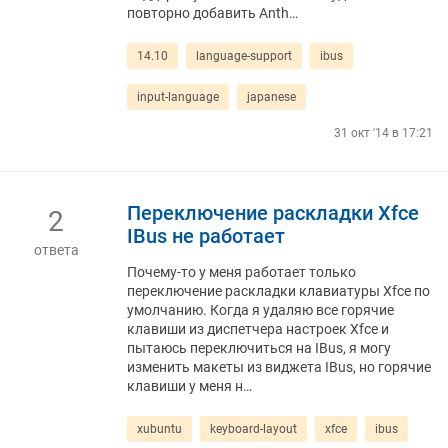
повторно добавить Anth…
14.10
language-support
ibus
input-language
japanese
31 окт '14 в 17:21
Переключение раскладки Xfce
2
IBus не работает
ответа
Почему-то у меня работает только
переключение раскладки клавиатуры Xfce по
умолчанию. Когда я удаляю все горячие
клавиши из диспетчера настроек Xfce и
пытаюсь переключиться на IBus, я могу
изменить макеты из виджета IBus, но горячие
клавиши у меня н…
xubuntu
keyboard-layout
xfce
ibus