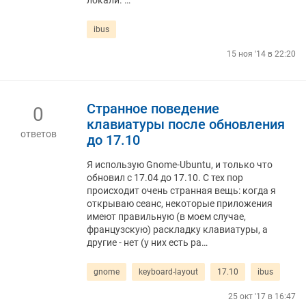
локали. …
ibus
15 ноя '14 в 22:20
Странное поведение
0
клавиатуры после обновления
ответов
до 17.10
Я использую Gnome-Ubuntu, и только что
обновил с 17.04 до 17.10. С тех пор
происходит очень странная вещь: когда я
открываю сеанс, некоторые приложения
имеют правильную (в моем случае,
французскую) раскладку клавиатуры, а
другие - нет (у них есть ра…
gnome
keyboard-layout
17.10
ibus
25 окт '17 в 16:47