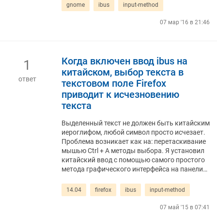
gnome
ibus
input-method
07 мар '16 в 21:46
Когда включен ввод ibus на
1
китайском, выбор текста в
ответ
текстовом поле Firefox
приводит к исчезновению
текста
Выделенный текст не должен быть китайским
иероглифом, любой символ просто исчезает.
Проблема возникает как на: перетаскивание
мышью Ctrl + A методы выбора. Я установил
китайский ввод с помощью самого простого
метода графического интерфейса на панели…
14.04
firefox
ibus
input-method
07 май '15 в 07:41