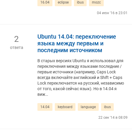
16.04
eclipse
ibus
mozc
04 июн '16 в 23:01
Ubuntu 14.04: переключение
2
языка между первым и
ответа
последним источником
В старых версиях Ubuntu я использовал для
переключения между языками последние /
первые источники (например, Caps Lock
всегда включайте английский и Shift + Caps
Lock переключается на русский, независимо
от того, какой сейчас язык). Но в 14.04 я
виж…
14.04
keyboard
language
ibus
22 сен '14 в 08:09