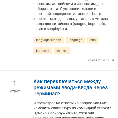
японским, английским и испанским для
набора текста. Я установил языки в
языковой поддержке, установил ibus в
качестве метода ввода, установил методы
ввода для китайского (sougou, bopomofo,
pinyin и sunpinyin) и…
language-support
language
ibus
japanese
chinese
21 ноя '16 в 12:54
Как переключаться между
1
режимами ввода-ввода через
ответ
Терминал?
Я посмотрел на ответы на вопрос Как мне
изменить клавиатуру из командной строки?
Однако я обнаружил, что, хотя они