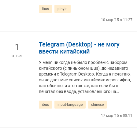
ibus
pinyin
10 мар '15 в 11:27
Telegram (Desktop) - не могу
1
ввести китайский
ответ
У меня никогда не было проблем с набором
китайского (с пиньюном IBus), до недавнего
времени с Telegram Desktop. Когда я печатаю,
он не дает мне список китайских иероглифов,
как обычно, и это так же, как если бы я
печатал без ввода, установленного на…
ibus
input-language
chinese
17 мар '15 в 08:11