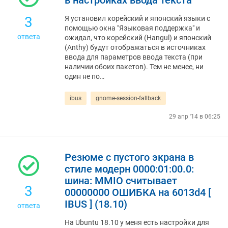
в настройках ввода текста
3
Я установил корейский и японский языки с
помощью окна "Языковая поддержка" и
ответа
ожидал, что корейский (Hangul) и японский
(Anthy) будут отображаться в источниках
ввода для параметров ввода текста (при
наличии обоих пакетов). Тем не менее, ни
один не по…
ibus
gnome-session-fallback
29 апр '14 в 06:25
Резюме с пустого экрана в
стиле модерн 0000:01:00.0:
шина: MMIO считывает
3
00000000 ОШИБКА на 6013d4 [
IBUS ] (18.10)
ответа
На Ubuntu 18.10 у меня есть настройки для