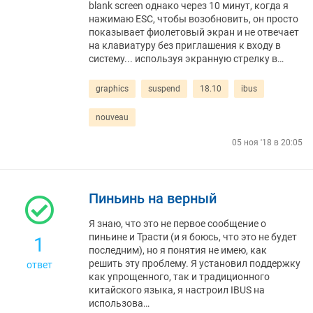
blank screen однако через 10 минут, когда я
нажимаю ESC, чтобы возобновить, он просто
показывает фиолетовый экран и не отвечает
на клавиатуру без приглашения к входу в
систему... используя экранную стрелку в…
graphics
suspend
18.10
ibus
nouveau
05 ноя '18 в 20:05
Пиньинь на верный
Я знаю, что это не первое сообщение о
пиньине и Трасти (и я боюсь, что это не будет
1
последним), но я понятия не имею, как
решить эту проблему. Я установил поддержку
ответ
как упрощенного, так и традиционного
китайского языка, я настроил IBUS на
использова…