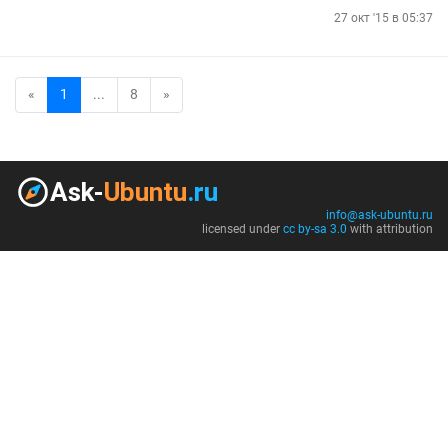
27 окт '15 в 05:37
«
1
...
8
»
info@ask-ubuntu.ru
licensed under
cc by-sa 3.0
with attribution