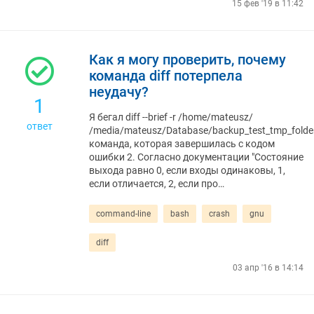
15 фев '19 в 11:42
Как я могу проверить, почему
команда diff потерпела
неудачу?
1
Я бегал diff --brief -r /home/mateusz/
ответ
/media/mateusz/Database/backup_test_tmp_fold
команда, которая завершилась с кодом
ошибки 2. Согласно документации "Состояние
выхода равно 0, если входы одинаковы, 1,
если отличается, 2, если про…
command-line
bash
crash
gnu
diff
03 апр '16 в 14:14