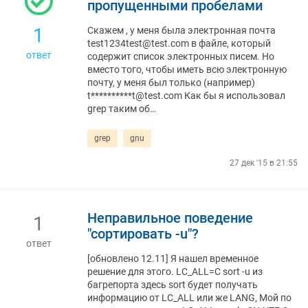
пропущенными пробелами
1
Скажем , у меня была электронная почта
test1234test@test.com в файле, который
ответ
содержит список электронных писем. Но
вместо того, чтобы иметь всю электронную
почту, у меня был только (например)
t**********t@test.com Как бы я использовал
grep таким об…
grep
gnu
27 дек '15 в 21:55
Неправильное поведение
1
"сортировать -u"?
ответ
[обновлено 12.11] Я нашел временное
решение для этого. LC_ALL=C sort -u из
багрепорта здесь sort будет получать
информацию от LC_ALL или же LANG, Мой по