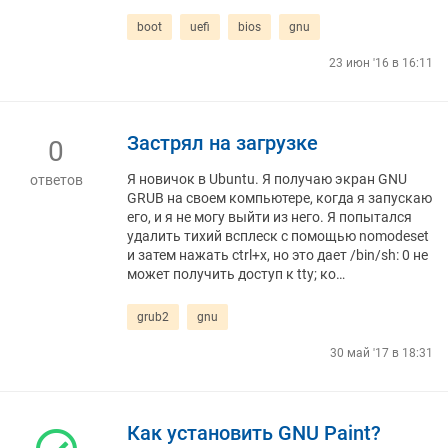
boot
uefi
bios
gnu
23 июн '16 в 16:11
Застрял на загрузке
0
Я новичок в Ubuntu. Я получаю экран GNU
ответов
GRUB на своем компьютере, когда я запускаю
его, и я не могу выйти из него. Я попытался
удалить тихий всплеск с помощью nomodeset
и затем нажать ctrl+x, но это дает /bin/sh: 0 не
может получить доступ к tty; ко…
grub2
gnu
30 май '17 в 18:31
Как установить GNU Paint?