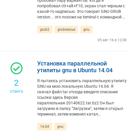
пробовал пару вариантов. когда я
попробовал ctr+alt+F10, экран стал черным с
какой-то надписью. Это говорит GNU GRUB
version... это похоже на teminal с командной …
grub2
grubrescue
gnu
05 авг '16 в 12:08
Установка параллельной
утилиты gnu в Ubuntu 14.04
2
Я пытаюсь установить параллельную утилиту
GNU на мою локальную Ubuntu 14.04. Я
ответа
скачал файл tar отсюда введите описание
ссылки здесь Версия
параллельная-20140622.tar.bz2 Он был
загружен в папку "Загрузки", затем я открыл
терминал, затем изменил катал…
14.04
gnu