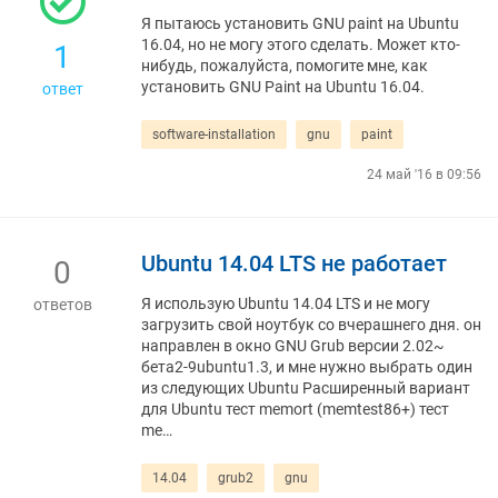
Я пытаюсь установить GNU paint на Ubuntu
16.04, но не могу этого сделать. Может кто-
1
нибудь, пожалуйста, помогите мне, как
установить GNU Paint на Ubuntu 16.04.
ответ
software-installation
gnu
paint
24 май '16 в 09:56
Ubuntu 14.04 LTS не работает
0
Я использую Ubuntu 14.04 LTS и не могу
ответов
загрузить свой ноутбук со вчерашнего дня. он
направлен в окно GNU Grub версии 2.02~
бета2-9ubuntu1.3, и мне нужно выбрать один
из следующих Ubuntu Расширенный вариант
для Ubuntu тест memort (memtest86+) тест
me…
14.04
grub2
gnu