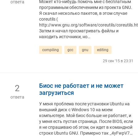
Может кто-нибудь помочь мне с бесплатным
ответа
программным обеспечением из проекта GNU.
Я скачал несколько пакетов, в этом случае
coreutils (
http://www.gnu.org/software/coreutils/coreutils.ht
Затем я начал просматривать файлы и
находить источники, но…
compiling
gcc
gnu
editing
29 сен '15 в 23:31
Биос не работает и не может
2
загрузиться
ответа
У меня проблема после установки Ubuntu на
внешний диск с Windows 10 на моем
компьютере. Мой биос больше не работает, и
у меня есть пустая страница. После BIOS, если
я не спрашиваю об этом, он идет в командной
строке Ubuntu GNU. Примерно так _4yFwpV7…