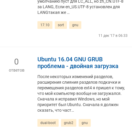
умолчанию пуст для LC_ALL, но zh_CN.UTF-8
за LANG, Если en_US.UTF-8 установлен для
LANGтакая же …
17.10
sort
gnu
11 дек '17 в 06:33
Ubuntu 16.04 GNU GRUB
0
проблема - двойная загрузка
ответов
После некоторых изменений разделов,
расширения слияния разделов подкачки и
перемещения разделов ext4 я пришел к тому,
что мой компьютер вообще не загружался.
Сначала я исправил Windows, но мой
приоритет был Ubuntu. Сначала я должен
сказать, что част…
dual-boot
grub2
gnu