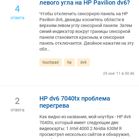
левого угла на HP Pavilion dv6?
4
Чтобы отключить сенсорную панель на HP
ответа
Pavilion dv6, дважды коснитесь области в
верхнем левом углу сенсорной панели. Затем
синий индикатор вокруг границы сенсорной
панели становится красным, и сенсорная
панель отключается. Двойное нажатие на эту
обл…
touchpad
hp
dv6
29 ноя '11 в 00:46
HP dv6 7040tx проблема
2
перегрева
ответа
Как видно из названия, мой ноутбук - HP dv6
7040tx, который имеет следующие две
видеокарты: 1.Intel 4000 2.Nvidia 630M Я
просмотрел несколько сайтов и обнаружил,