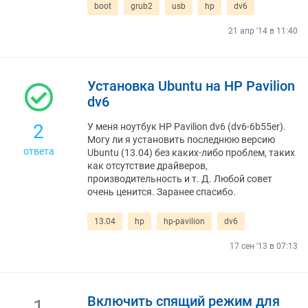
boot
grub2
usb
hp
dv6
21 апр '14 в 11:40
Установка Ubuntu на HP Pavilion
dv6
2
У меня ноутбук HP Pavilion dv6 (dv6-6b55er).
Могу ли я установить последнюю версию
ответа
Ubuntu (13.04) без каких-либо проблем, таких
как отсутствие драйверов,
производительность и т. Д. Любой совет
очень ценится. Заранее спасибо.
13.04
hp
hp-pavilion
dv6
17 сен '13 в 07:13
Включить спящий режим для
1