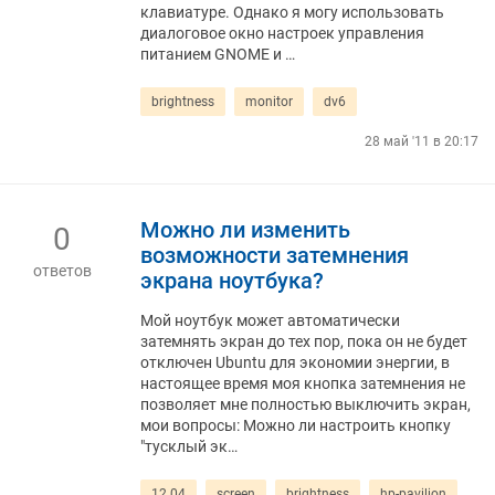
клавиатуре. Однако я могу использовать
диалоговое окно настроек управления
питанием GNOME и …
brightness
monitor
dv6
28 май '11 в 20:17
Можно ли изменить
0
возможности затемнения
ответов
экрана ноутбука?
Мой ноутбук может автоматически
затемнять экран до тех пор, пока он не будет
отключен Ubuntu для экономии энергии, в
настоящее время моя кнопка затемнения не
позволяет мне полностью выключить экран,
мои вопросы: Можно ли настроить кнопку
"тусклый эк…
12.04
screen
brightness
hp-pavilion