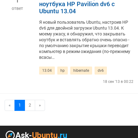
ноутбука HP Pavilion dv6 с
ответ
Ubuntu 13.04
Я новый пользователь Ubuntu, настроив HP
dv6 для двойной загрузки Ubuntu 13.04. К
моему ужасу, я обнаружил, что закрывать
ноутбук и вставлять обратно очень опасно -
по умолчанию закрытие крышки переводит
компьютер в режим ожидания (по-прежнему
всасы…
13.04
hp
hibernate
dv6
18 сен '13 в 00:22
«
1
2
»