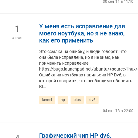
30 сен '11 в 11:10
У меня есть исправление для
1
моего ноутбука, но я не знаю,
ответ
как его применить
Это ссылка на ошибку, и люди говорят, что
она была исправлена, но я не знаю, как
применить исправление.
https://bugs.launchpad.net/ubuntu/+source/linu
Ошибка на ноутбуках павильона HP Dv6, в
которой говорится, что необходимо обновить
BI…
kernel
hp
bios
dv6
04 окт '13 в 22:00
Графический чип HP dv6,