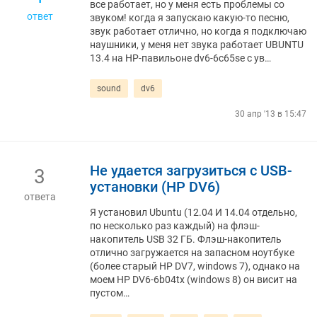
все работает, но у меня есть проблемы со
ответ
звуком! когда я запускаю какую-то песню,
звук работает отлично, но когда я подключаю
наушники, у меня нет звука работает UBUNTU
13.4 на HP-павильоне dv6-6c65se с ув…
sound
dv6
30 апр '13 в 15:47
Не удается загрузиться с USB-
3
установки (HP DV6)
ответа
Я установил Ubuntu (12.04 И 14.04 отдельно,
по несколько раз каждый) на флэш-
накопитель USB 32 ГБ. Флэш-накопитель
отлично загружается на запасном ноутбуке
(более старый HP DV7, windows 7), однако на
моем HP DV6-6b04tx (windows 8) он висит на
пустом…