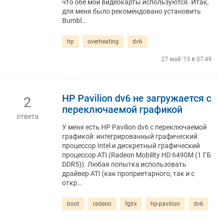
что обе мои видеокарты используются. Итак,
для меня было рекомендовано установить
Bumbl…
hp
overheating
dv6
27 май '13 в 07:49
HP Pavilion dv6 не загружается с
2
переключаемой графикой
ответа
У меня есть HP Pavilion dv6 с переключаемой
графикой: интегрированный графический
процессор Intel и дискретный графический
процессор ATI (Radeon Mobility HD 6490M (1 ГБ
DDR5)). Любая попытка использовать
драйвер ATI (как проприетарного, так и с
откр…
boot
radeon
fglrx
hp-pavilion
dv6