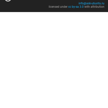
info@ask-ubuntu.ru
licensed under
cc by-sa 3.0
with attribution