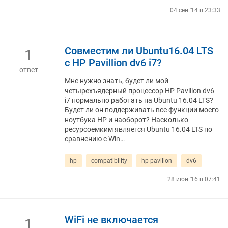
04 сен '14 в 23:33
Совместим ли Ubuntu16.04 LTS
1
с HP Pavillion dv6 i7?
ответ
Мне нужно знать, будет ли мой
четырехъядерный процессор HP Pavilion dv6
i7 нормально работать на Ubuntu 16.04 LTS?
Будет ли он поддерживать все функции моего
ноутбука HP и наоборот? Насколько
ресурсоемким является Ubuntu 16.04 LTS по
сравнению с Win…
hp
compatibility
hp-pavilion
dv6
28 июн '16 в 07:41
WiFi не включается
1