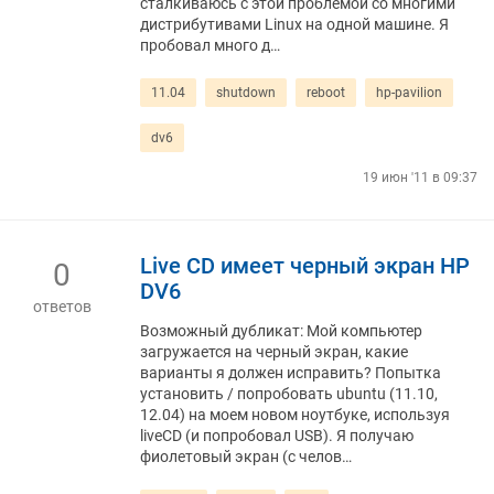
сталкиваюсь с этой проблемой со многими
дистрибутивами Linux на одной машине. Я
пробовал много д…
11.04
shutdown
reboot
hp-pavilion
dv6
19 июн '11 в 09:37
Live CD имеет черный экран HP
0
DV6
ответов
Возможный дубликат: Мой компьютер
загружается на черный экран, какие
варианты я должен исправить? Попытка
установить / попробовать ubuntu (11.10,
12.04) на моем новом ноутбуке, используя
liveCD (и попробовал USB). Я получаю
фиолетовый экран (с челов…