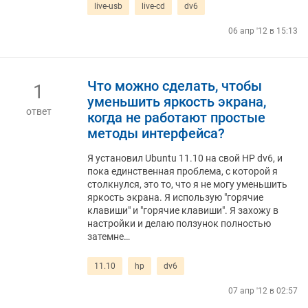
live-usb
live-cd
dv6
06 апр '12 в 15:13
Что можно сделать, чтобы
1
уменьшить яркость экрана,
ответ
когда не работают простые
методы интерфейса?
Я установил Ubuntu 11.10 на свой HP dv6, и
пока единственная проблема, с которой я
столкнулся, это то, что я не могу уменьшить
яркость экрана. Я использую "горячие
клавиши" и "горячие клавиши". Я захожу в
настройки и делаю ползунок полностью
затемне…
11.10
hp
dv6
07 апр '12 в 02:57