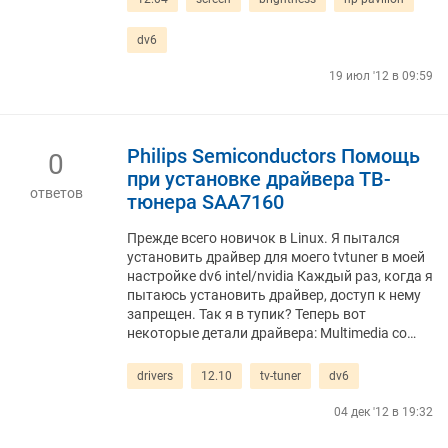
dv6
19 июл '12 в 09:59
Philips Semiconductors Помощь
0
при установке драйвера ТВ-
ответов
тюнера SAA7160
Прежде всего новичок в Linux. Я пытался
установить драйвер для моего tvtuner в моей
настройке dv6 intel/nvidia Каждый раз, когда я
пытаюсь установить драйвер, доступ к нему
запрещен. Так я в тупик? Теперь вот
некоторые детали драйвера: Multimedia co…
drivers
12.10
tv-tuner
dv6
04 дек '12 в 19:32