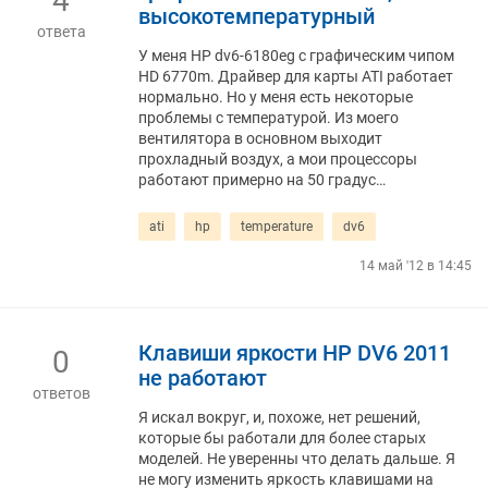
4
высокотемпературный
ответа
У меня HP dv6-6180eg с графическим чипом
HD 6770m. Драйвер для карты ATI работает
нормально. Но у меня есть некоторые
проблемы с температурой. Из моего
вентилятора в основном выходит
прохладный воздух, а мои процессоры
работают примерно на 50 градус…
ati
hp
temperature
dv6
14 май '12 в 14:45
Клавиши яркости HP DV6 2011
0
не работают
ответов
Я искал вокруг, и, похоже, нет решений,
которые бы работали для более старых
моделей. Не уверенны что делать дальше. Я
не могу изменить яркость клавишами на