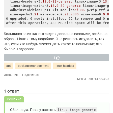
linux-headers-3
.13
.0-32-generic
linux-image-3
.13
.0
linux-image-extra-3
.13
.0-32-generic
linux-image-ge
odbcinst1debian2
p11-kit-modules
:i386
p7zip
ttf-wq
wine-gecko2
.21
wine-gecko2
.21
:i386
wine-mono0
.0
.8
0 
upgraded
, 0 
newly
installed
, 62 
to
remove
and
 0 
no
After
this
operation
, 488 
MB
disk
space
will
be
free
Большинство из них выглядели довольно важными, особенно
образы Linux и тому подобное. Я не решаюсь их удалить, так
что, если кто-нибудь сможет дать какое-то понимание, это
было бы здорово!
1
apt
package-management
linux-headers
Источник
Поделиться
Mixx
31 окт '14 в 04:28
1
ответ
Решение
Обычно да. Пока у вас есть
linux-image-generic