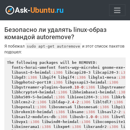
Безопасно ли удалять linux-образ
командой autoremove?
Я побежал
и этот список пакетов
sudo apt-get autoremove
подошел:
The
following
packages
will
be
REMOVED
:

fonts-horai-umefont
fonts-wqy-microhei
gnome-exe-t
libasn1-8-heimdal
:i386
libcapi20-3
libcapi20-3
:i38
libgd3
:i386
libgif4
libgif4
:i386
libglu1-mesa
:i386
libgphoto2-port10
:i386
libgssapi3-heimdal
:i386
libgstreamer-plugins-base0
.10-0
:i386
libgstreamer0
libhcrypto4-heimdal
:i386
libheimbase1-heimdal
:i386
libhx509-5-heimdal
:i386
libieee1284-3
:i386
libkrb5
liblcms2-2
:i386
libldap-2
.4-2
:i386
libltdl7
:i386
l
libopenal1
:i386
libosmesa6
libosmesa6
:i386
libp11-
libroken18-heimdal
:i386
libsane
:i386
libsasl2-2
:i3
libsasl2-modules-db
:i386
libusb-1
.0-0
:i386
libv4l-
libvpx1
:i386
libwind0-heimdal
:i386
libxcomposite1
:
libxinerama1
:i386
libxpm4
:i386
libxrandr2
:i386
lin