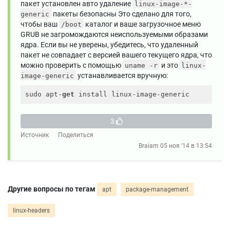
пакет установлен авто удаление
linux-image-*-
пакеты безопасны Это сделано для того,
generic
чтобы ваш
каталог и ваше загрузочное меню
/boot
GRUB не загромождаются неиспользуемыми образами
ядра. Если вы не уверены, убедитесь, что удаленный
пакет не совпадает с версией вашего текущего ядра, что
можно проверить с помощью
и это
uname -r
linux-
устанавливается вручную:
image-generic
sudo apt-
get
3
Источник
Поделиться
Braiam
05 ноя '14 в 13:54
Другие вопросы по тегам
apt
package-management
linux-headers