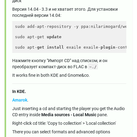
диск
Версия 14.04 - 3.3 и не хватает этого. Для установки
последней версии 14.04:
sudo add-apt-repository -y ppa:nilarimogard/webupd
sudo apt-get 
update
sudo apt-
get
install
 exaile exaile-
plugin
-context
Нажмите кнопку "Импорт CD" над списком, и он
преобразует компакт-диск во FLAC в
~./
It works fine in both KDE and Gnome&co.
In KDE.
Amarok
.
Just inserting a cd and starting the player you get the Audio
CD entry inside
Media sources - Local Music
pane.
Right-click cd title: 'Copy to collection' > 'Local collection'
There you can select formats and advanced options