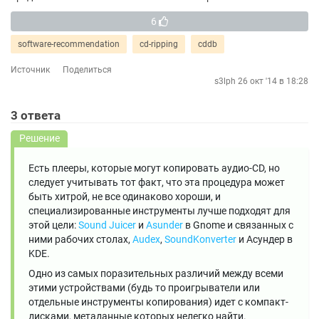
6
software-recommendation
cd-ripping
cddb
Источник
Поделиться
s3lph
26 окт '14 в 18:28
3
ответа
Решение
Есть плееры, которые могут копировать аудио-CD, но
следует учитывать тот факт, что эта процедура может
быть хитрой, не все одинаково хороши, и
специализированные инструменты лучше подходят для
этой цели:
Sound Juicer
и
Asunder
в Gnome и связанных с
ними рабочих столах,
Audex
,
SoundKonverter
и Асундер в
KDE.
Одно из самых поразительных различий между всеми
этими устройствами (будь то проигрыватели или
отдельные инструменты копирования) идет с компакт-
дисками, метаданные которых нелегко найти.