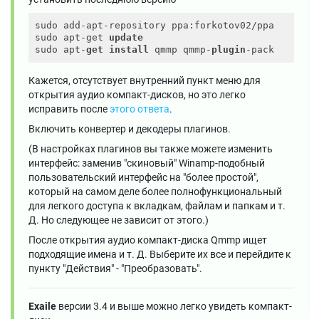
sudo add-apt-repository ppa:forkotov02/ppa

sudo apt-get 
update
sudo apt-
get
install
 qmmp qmmp-
plugin
Кажется, отсутствует внутренний пункт меню для
открытия аудио компакт-дисков, но это легко
исправить после
этого ответа
.
Включить конвертер и декодеры плагинов.
(В настройках плагинов вы также можете изменить
интерфейс: заменив "скиновый" Winamp-подобный
пользовательский интерфейс на "более простой",
который на самом деле более полнофункциональный
для легкого доступа к вкладкам, файлам и папкам и т.
Д. Но следующее не зависит от этого.)
После открытия аудио компакт-диска Qmmp ищет
подходящие имена и т. Д. Выберите их все и перейдите к
пункту "Действия" - "Преобразовать".
Exaile
версии 3.4 и выше можно легко увидеть компакт-