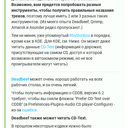
Возможно, вам придется попробовать разные
инструменты, чтобы получить правильные названия
треков
, поэтому лучше иметь 2 или 3 разных таких
инструментов. (Из моего опыта Deadbeef, Qmmp,
Amarok и Asunder редко пропускают.)
Тем не менее, уже упомянутый
Rhythmbox
в порядке,
кроме как в KDE. Для KDE, см. Ниже. Он может даже
читать данные
CD-Text
(информация о дорожке,
присутствующая на самом CD, доступ к которой
возможен в автономном режиме, но не все
проигрыватели могут читать)
Deadbeef
может очень хорошо работать на всех
рабочих столах, и он очень легкий.
Чтобы получить информацию о CDDB, версия 6.2
требует, чтобы вы сняли флажок "Prefer CD-Text over
CDDB" (в Preferences-Plugins-Audio CD player-Configure) -
из-за
ошибки
.
Deadbeef также может читать CD-Text.
В прошлом некоторые кодеки нужно было