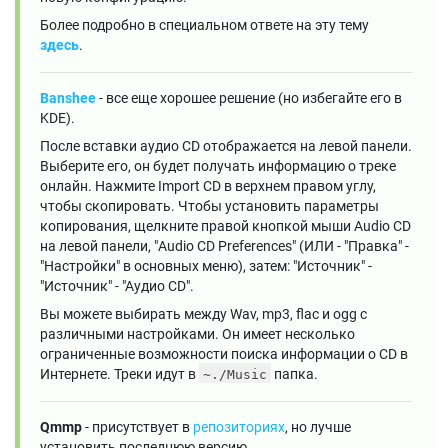
Более подробно в специальном ответе на эту тему
здесь
.
Banshee
- все еще хорошее решение (но избегайте его в
KDE).
После вставки аудио CD отображается на левой панели.
Выберите его, он будет получать информацию о треке
онлайн. Нажмите Import CD в верхнем правом углу,
чтобы скопировать. Чтобы установить параметры
копирования, щелкните правой кнопкой мыши Audio CD
на левой панели, "Audio CD Preferences" (ИЛИ - "Правка" -
"Настройки" в основных меню), затем: "Источник" -
"Источник" - "Аудио CD".
Вы можете выбирать между Wav, mp3, flac и ogg с
различными настройками. Он имеет несколько
ограниченные возможности поиска информации о CD в
Интернете. Треки идут в
папка.
~./Music
Qmmp
- присутствует в
репозиториях
, но лучше
установить последнюю версию