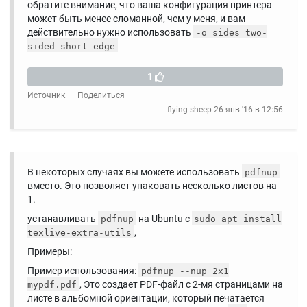
обратите внимание, что ваша конфигурация принтера
может быть менее сломанной, чем у меня, и вам
действительно нужно использовать
-o sides=two-
sided-short-edge
1
Источник
Поделиться
flying sheep
26 янв '16 в 12:56
В некоторых случаях вы можете использовать
pdfnup
вместо. Это позволяет упаковать несколько листов на
1.
устанавливать
на Ubuntu с
pdfnup
sudo apt install
,
texlive-extra-utils
Примеры:
Пример использования:
pdfnup --nup 2x1
, Это создает PDF-файл с 2-мя страницами на
mypdf.pdf
листе в альбомной ориентации, который печатается