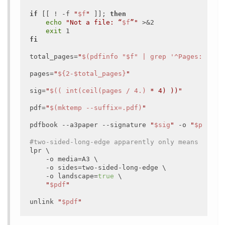
if
 [[ ! -f 
"
$f
"
 ]]; 
then
echo
"Not a file: “
$f
”"
 >&2

exit
fi
total_pages=
"
$(pdfinfo "$f" | grep '^Pages:' | g
pages=
"
${2-$total_pages}
"
sig=
"
$(( int(ceil(pages / 4.)
 * 4) ))"
pdf=
"
$(mktemp --suffix=.pdf)
"
pdfbook --a3paper --signature 
"
$sig
"
 -o 
"
$pdf
"
"
#two-sided-long-edge apparently only means *long
lpr \

    -o media=A3 \

    -o sides=two-sided-long-edge \

    -o landscape=
true
 \

"
$pdf
"
unlink 
"
$pdf
"