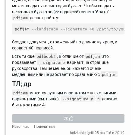
может создать только один буклет. Чтобы создать
несколько буклетов (>> подписей) своего "брата"
делает работу:
pdfjam
pdfjam 
--landscape --signature 40 /path/to/your/d
Создает документ, отраженный по длинному краю, и
создает 40 подписей.
Есть также
, В отличие от
это
pdfbook2
pdfjam
показывает
вариант на странице
--signature
руководства. Тем не менее, он кажется очень
медленным или не работает по сравнению с
pdfjam
ТЛ; др
кажется лучшим вариантом с несколькими
pdfjam
вариантами (см. выше).
:
должно
--signature n
n
быть кратным 4.
20
Источник
Поделиться
holzkohlengrill
05 окт '16 в 20:19