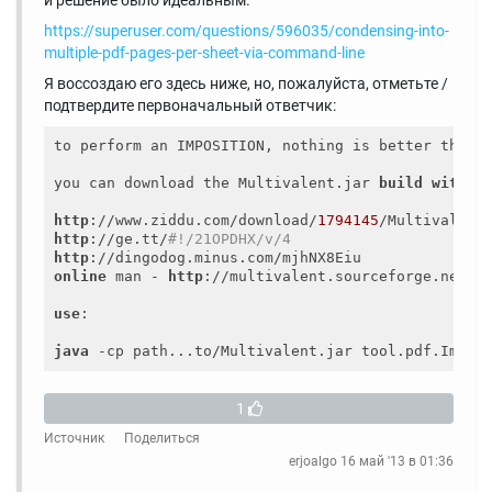
и решение было идеальным.
https://superuser.com/questions/596035/condensing-into-
multiple-pdf-pages-per-sheet-via-command-line
Я воссоздаю его здесь ниже, но, пожалуйста, отметьте /
подтвердите первоначальный ответчик:
to perform an IMPOSITION, nothing is better than 
you can download the Multivalent.jar 
build
with
 t
http
://www.ziddu.com/download/
1794145
http
://ge.tt/
#!/21OPDHX/v/4
http
online
 man - 
http
://multivalent.sourceforge.net/To
use
:

java
 -cp path...to/Multivalent.jar tool.pdf.Impos
1
Источник
Поделиться
erjoalgo
16 май '13 в 01:36