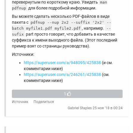
перевернутым по короткому краю. Увидеть
man
для более подробной информации.
pdfnup
Вы можете сделать несколько PDF-файлов в виде
пакета с
pdfnup --nup 2x2 --suffix '2x2' --
, например.
batch myfile1.pdf myfile2.pdf
--
part просто говорит, что добавить в качестве
sufix
суффикса к имени выходного файла. (Этот последний
пример взят со страницы руководства).
Источники:
https://superuser.com/a/948095/425838
(и см.
комментарии ниже)
https://superuser.com/a/246261/425838
(см.
комментарии ниже)
1
Источник
Поделиться
Gabriel Staples
25 ноя '18 в 00:24