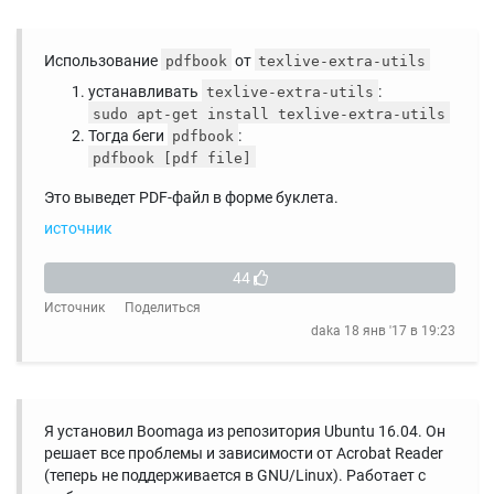
Использование
от
pdfbook
texlive-extra-utils
устанавливать
:
texlive-extra-utils
sudo apt-get install texlive-extra-utils
Тогда беги
:
pdfbook
pdfbook [pdf file]
Это выведет PDF-файл в форме буклета.
источник
44
Источник
Поделиться
daka
18 янв '17 в 19:23
Я установил Boomaga из репозитория Ubuntu 16.04. Он
решает все проблемы и зависимости от Acrobat Reader
(теперь не поддерживается в GNU/Linux). Работает с