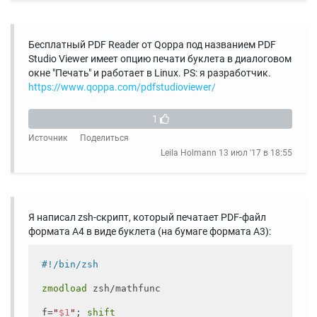
Бесплатный PDF Reader от Qoppa под названием PDF
Studio Viewer имеет опцию печати буклета в диалоговом
окне "Печать" и работает в Linux. PS: я разработчик.
https://www.qoppa.com/pdfstudioviewer/
1
Источник
Поделиться
Leila Holmann
13 июл '17 в 18:55
Я написал zsh-скрипт, который печатает PDF-файл
формата А4 в виде буклета (на бумаге формата А3):
zmodload
 zsh/mathfunc

f=
"
$1
"
; 
shift