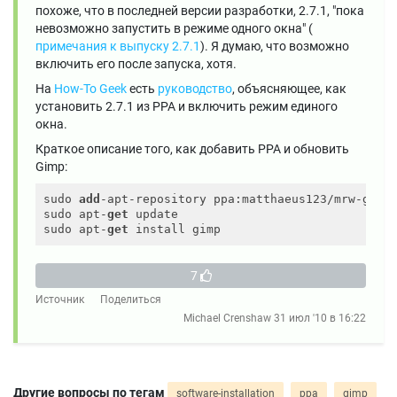
похоже, что в последней версии разработки, 2.7.1, "пока
невозможно запустить в режиме одного окна" (
примечания к выпуску 2.7.1
). Я думаю, что возможно
включить его после запуска, хотя.
На
How-To Geek
есть
руководство
, объясняющее, как
установить 2.7.1 из PPA и включить режим единого
окна.
Краткое описание того, как добавить PPA и обновить
Gimp:
sudo 
add
-apt-repository ppa:matthaeus123/mrw-gimp-
sudo apt-
get
 update

sudo apt-
get
7
Источник
Поделиться
Michael Crenshaw
31 июл '10 в 16:22
Другие вопросы по тегам
software-installation
ppa
gimp