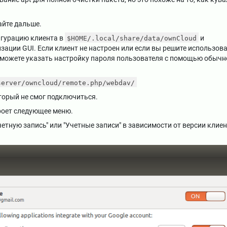
айте дальше.
гурацию клиента в
и
$HOME/.local/share/data/ownCloud
зации GUI. Если клиент не настроен или если вы решите использов
ы можете указать настройку пароля пользователя с помощью обычн
server/owncloud/remote.php/webdav/
торый не смог подключиться.
роет следующее меню.
етную запись" или "Учетные записи" в зависимости от версии клие