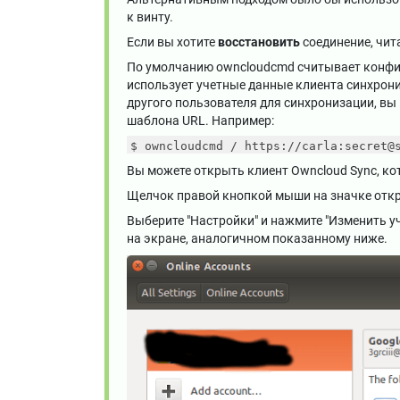
к винту.
Если вы хотите
восстановить
соединение, чит
По умолчанию owncloudcmd считывает конфи
использует учетные данные клиента синхрони
другого пользователя для синхронизации, в
шаблона URL. Например:
$ owncloudcmd / https://carla:secret@
Вы можете открыть клиент Owncloud Sync, ко
Щелчок правой кнопкой мыши на значке отк
Выберите "Настройки" и нажмите "Изменить уч
на экране, аналогичном показанному ниже.