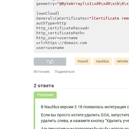
geometry=
"@ByteArray(\x1\xd9\xd0\xcb\0\x
[ownCloud]

General\CaCertificates=
"[Certificate rem
authType=http

http_certificatePasswd=

http_certificatePath=

http_user=username

url=https://domain.com

7
mount
nautilus
remote
Источник
Поделиться
2
ответа
Решение
В Nautilus версии 3.18 появилась интеграция с
Если вы просто хотите удалить GOA, запустит
удалить слева, и нажмите кнопку "Удалить уч
Альтернативным подходом было бы использован