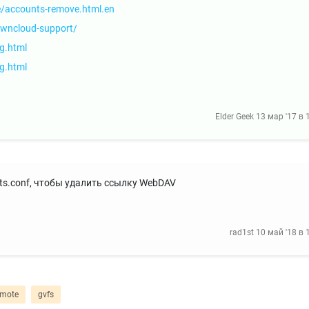
e/accounts-remove.html.en
owncloud-support/
g.html
g.html
Elder Geek
13 мар '17 в 
ts.conf, чтобы удалить ссылку WebDAV
rad1st
10 май '18 в 
emote
gvfs