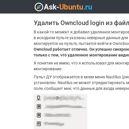
Удалить Owncloud login из фай
В какой-то момент я добавил удаленное монтиров
в исходном пульте указаны неверные данные для 
монтируется на пульте, пытается войти в Ownclou
Owncloud работает отлично.
Он успешно синхрон
только с тем, что удаленное монтирование видно 
Я понятия не имею, что я использовал для монти
монтирование.
Пульт ДУ отображается в моем меню Nautilus (рис
установлен. Nautilus не может отредактировать 
поле, сообщает мне, что данные для входа неверн