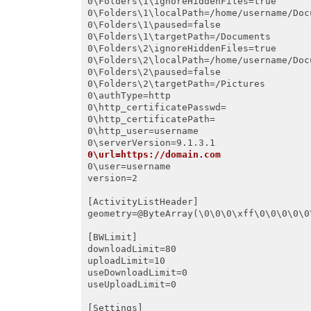
0\Folders\1\ignoreHiddenFiles=true

0\Folders\1\localPath=/home/username/Docu
0\Folders\1\paused=false

0\Folders\1\targetPath=/Documents

0\Folders\2\ignoreHiddenFiles=true

0\Folders\2\localPath=/home/username/Docu
0\Folders\2\paused=false

0\Folders\2\targetPath=/Pictures

0\authType=http

0\http_certificatePasswd=

0\http_certificatePath=

0\http_user=username

0\url=https://domain.com
0\user=username

version=2

[ActivityListHeader]

geometry=@ByteArray(\0\0\0\xff\0\0\0\0\0
[BWLimit]

downloadLimit=80

uploadLimit=10

useDownloadLimit=0

useUploadLimit=0

[Settings]
