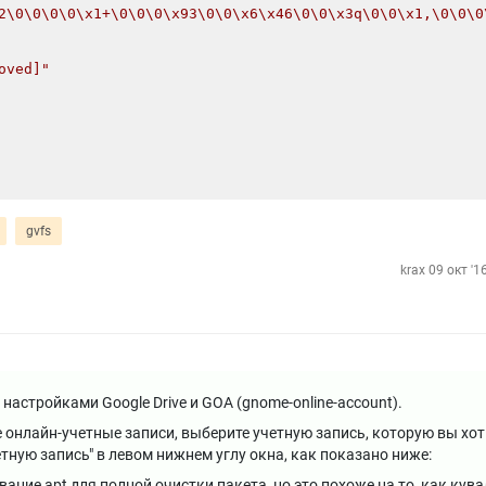
2\0\0\0\0\x1+\0\0\0\x93\0\0\x6\x46\0\0\x3q\0\0\x1,\0\0\0
oved]"
gvfs
krax
09 окт '1
 настройками Google Drive и GOA (gnome-online-account).
е онлайн-учетные записи, выберите учетную запись, которую вы хот
етную запись" в левом нижнем углу окна, как показано ниже:
ие apt для полной очистки пакета, но это похоже на то, как кува