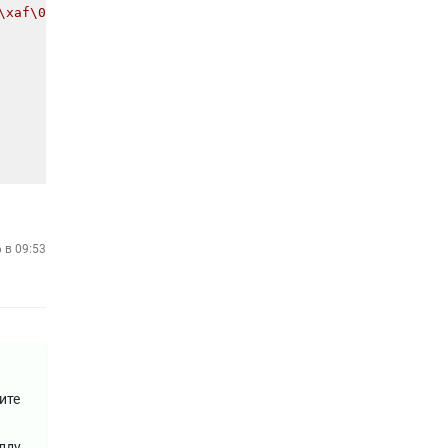
\xaf\0\0\x6\x45\0\0\x3p\0\0\0\0\0\0\0\0\a\x80)"
6 в 09:53
ите
лду