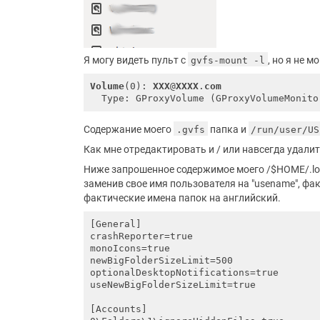
Я могу видеть пульт с
, но я не 
gvfs-mount -l
Volume
(0): 
XXX
@
XXXX
.
com
Содержание моего
папка и
.gvfs
/run/user/US
Как мне отредактировать и / или навсегда удали
Ниже запрошенное содержимое моего /$HOME/.loc
заменив свое имя пользователя на "usename", фак
фактические имена папок на английский.
[General]

crashReporter=true

monoIcons=true

newBigFolderSizeLimit=500

optionalDesktopNotifications=true

useNewBigFolderSizeLimit=true

[Accounts]
