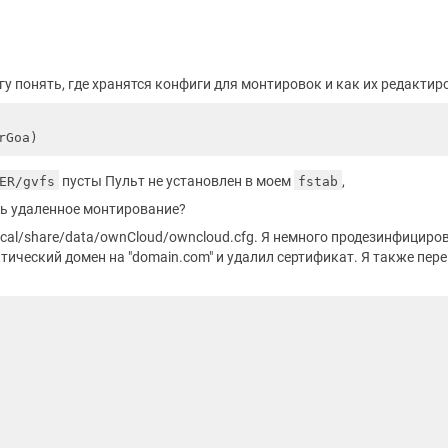
могу понять, где хранятся конфиги для монтировок и как их редактир
пусты Пульт не установлен в моем
,
ER/gvfs
fstab
ть удаленное монтирование?
al/share/data/ownCloud/owncloud.cfg. Я немного продезинфициров
тический домен на "domain.com" и удалил сертификат. Я также пер