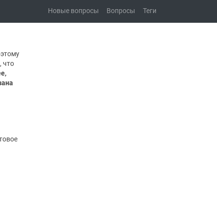
Новые вопросы
Вопросы
Теги
оэтому
, что
е,
зана
стовое