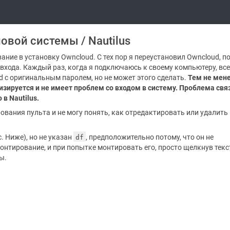
ловой системы / Nautilus
ание в установку Owncloud. С тех пор я переустановил Owncloud, п
входа. Каждый раз, когда я подключаюсь к своему компьютеру, все
d с оригинальным паролем, но не может этого сделать.
Тем не мене
изируется и не имеет проблем со входом в систему. Проблема свя
в Nautilus.
рования пульта и не могу понять, как отредактировать или удалить
. Ниже), но не указан
, предположительно потому, что он не
df
монтирование, и при попытке монтировать его, просто щелкнув тек
ы.