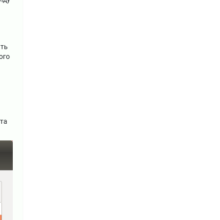
ать
ого
нта