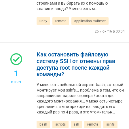
стрелками и выбирать их с помощью
клавиши ввода? У меня есть м…
unity
remote
application-switcher
25 июн '16 в 00:04
Как остановить файловую
систему SSH от отмены прав
доступа root после каждой
1
команды?
ответ
У меня есть небольшой скрипт bash, который
монтирует мои sshfs... проблема в том, что он
запрашивает пароль сервера / хоста для
каждого монтирования... у меня есть четыре
крепления, и мне приходится вводить его
каждый раз по 4 раза, и это утомительн…
bash
scripts
ssh
remote
sshfs