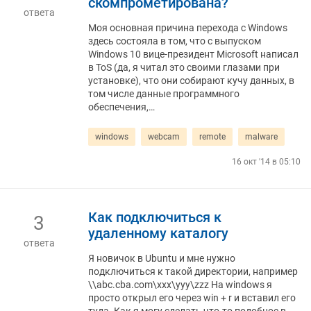
скомпрометирована?
ответа
Моя основная причина перехода с Windows
здесь состояла в том, что с выпуском
Windows 10 вице-президент Microsoft написал
в ToS (да, я читал это своими глазами при
установке), что они собирают кучу данных, в
том числе данные программного
обеспечения,…
windows
webcam
remote
malware
16 окт '14 в 05:10
Как подключиться к
3
удаленному каталогу
ответа
Я новичок в Ubuntu и мне нужно
подключиться к такой директории, например
\\abc.cba.com\xxx\yyy\zzz На windows я
просто открыл его через win + r и вставил его