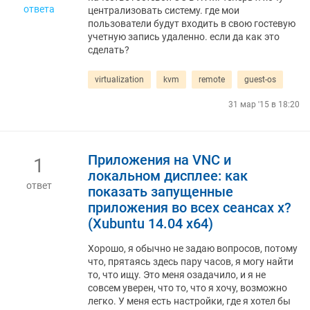
ответа
централизовать систему. где мои
пользователи будут входить в свою гостевую
учетную запись удаленно. если да как это
сделать?
virtualization
kvm
remote
guest-os
31 мар '15 в 18:20
Приложения на VNC и
1
локальном дисплее: как
ответ
показать запущенные
приложения во всех сеансах x?
(Xubuntu 14.04 x64)
Хорошо, я обычно не задаю вопросов, потому
что, прятаясь здесь пару часов, я могу найти
то, что ищу. Это меня озадачило, и я не
совсем уверен, что то, что я хочу, возможно
легко. У меня есть настройки, где я хотел бы