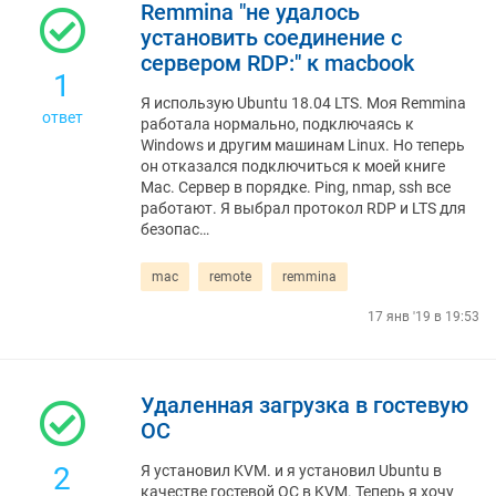
Remmina "не удалось
установить соединение с
сервером RDP:" к macbook
1
Я использую Ubuntu 18.04 LTS. Моя Remmina
ответ
работала нормально, подключаясь к
Windows и другим машинам Linux. Но теперь
он отказался подключиться к моей книге
Mac. Сервер в порядке. Ping, nmap, ssh все
работают. Я выбрал протокол RDP и LTS для
безопас…
mac
remote
remmina
17 янв '19 в 19:53
Удаленная загрузка в гостевую
ОС
2
Я установил KVM. и я установил Ubuntu в
качестве гостевой ОС в KVM. Теперь я хочу