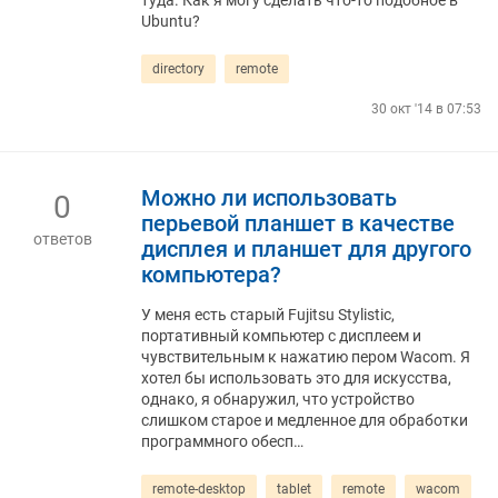
туда. Как я могу сделать что-то подобное в
Ubuntu?
directory
remote
30 окт '14 в 07:53
Можно ли использовать
0
перьевой планшет в качестве
ответов
дисплея и планшет для другого
компьютера?
У меня есть старый Fujitsu Stylistic,
портативный компьютер с дисплеем и
чувствительным к нажатию пером Wacom. Я
хотел бы использовать это для искусства,
однако, я обнаружил, что устройство
слишком старое и медленное для обработки
программного обесп…
remote-desktop
tablet
remote
wacom