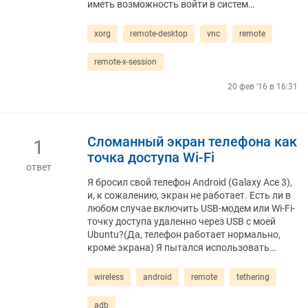
иметь возможность войти в систем…
xorg
remote-desktop
vnc
remote
remote-x-session
20 фев '16 в 16:31
Сломанный экран телефона как
1
точка доступа Wi-Fi
ответ
Я бросил свой телефон Android (Galaxy Ace 3),
и, к сожалению, экран не работает. Есть ли в
любом случае включить USB-модем или Wi-Fi-
точку доступа удаленно через USB с моей
Ubuntu?(Да, телефон работает нормально,
кроме экрана) Я пытался использовать…
wireless
android
remote
tethering
adb