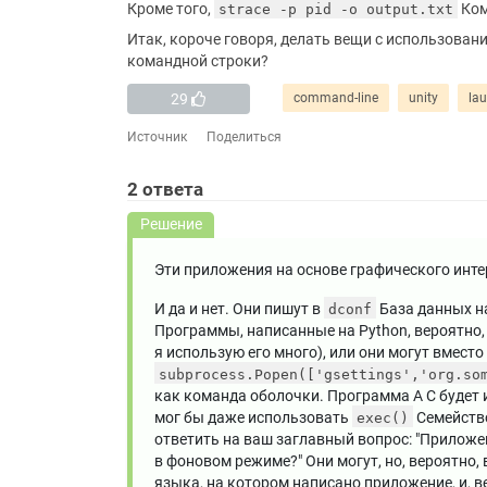
Кроме того,
Ком
strace -p pid -o output.txt
Итак, короче говоря, делать вещи с использован
командной строки?
29
command-line
unity
la
Источник
Поделиться
2
ответа
Решение
Эти приложения на основе графического инт
И да и нет. Они пишут в
База данных на
dconf
Программы, написанные на Python, вероятно,
я использую его много), или они могут вмест
subprocess.Popen(['gsettings','org.so
как команда оболочки. Программа A C будет и
мог бы даже использовать
Семейство
exec()
ответить на ваш заглавный вопрос: "Прилож
в фоновом режиме?" Они могут, но, вероятно,
языка, на котором написано приложение, и, 