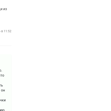
и из
6 в 11:52
о.
что
ть
 он
очки
ию,