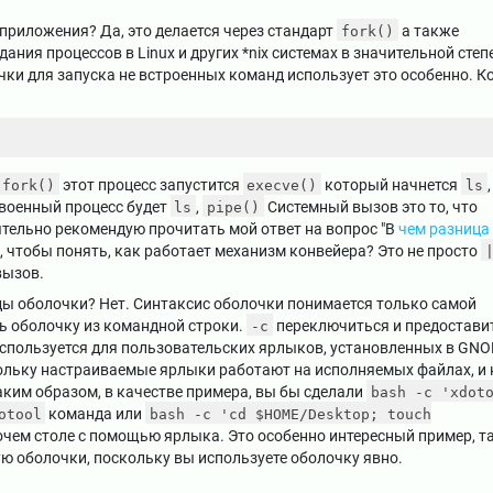
приложения? Да, это делается через стандарт
а также
fork()
ания процессов в Linux и других *nix системах в значительной степ
чки для запуска не встроенных команд использует это особенно. К
этот процесс запустится
который начнется
,
fork()
execve()
ls
военный процесс будет
,
Системный вызов это то, что
ls
pipe()
оятельно рекомендую прочитать мой ответ на вопрос "В
чем разница
, чтобы понять, как работает механизм конвейера? Это не просто
вызов.
ы оболочки? Нет. Синтаксис оболочки понимается только самой
ь оболочку из командной строки.
переключиться и предостави
-c
используется для пользовательских ярлыков, установленных в GN
кольку настраиваемые ярлыки работают на исполняемых файлах, и 
аким образом, в качестве примера, вы бы сделали
bash -c 'xdot
команда или
otool
bash -c 'cd $HOME/Desktop; touch
чем столе с помощью ярлыка. Это особенно интересный пример, т
ю оболочки, поскольку вы используете оболочку явно.