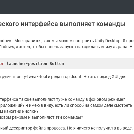
еского интерфейса выполняет команды
indows. Мне нравится, как мы можем настроить Unity Desktop. Я про
indows, я хотел, чтобы панель запуска находилась внизу экрана. Н
er
launcher-position
Bottom
румент unity-tweak-tool и редактор dconf. Но это подход GUI для
нтерфейса также выполняют ту же команду в фоновом режиме?
риложений? Я имею в виду, есть ли способ на самом деле смотреть 
м нажатии кнопки?
новом режиме и выполняют эти команды?
тный дескриптор файла процесса. Но я ничего не получил в выводе.