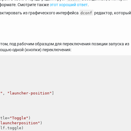
 формате. Смотрите также
этот хороший ответ
.
актировать из графического интерфейса
редактор, которы
dconf
отом, под рабочим образцом для переключения позиции запуска из
мощью одной (кнопки) переключения:
r"
, 
"launcher-position"
]

itle=
"Toggle"
)

 launcherposition"
)

lf.toggle)
