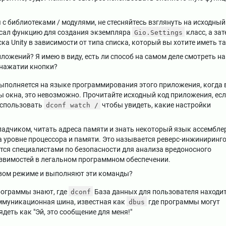
я с библиотеками / модулями, не стесняйтесь взглянуть на исходный
писал функцию для создания экземпляра
класс, а зат
Gio.Settings
ка Unity в зависимости от типа списка, который вы хотите иметь т
ложений? Я имею в виду, есть ли способ на самом деле смотреть на
нажатии кнопки?
 выполняется на языке программирования этого приложения, когда
 окна, это невозможно. Прочитайте исходный код приложения, ес
использовать
чтобы увидеть, какие настройки
dconf watch /
отладчиком, читать адреса памяти и знать некоторый язык ассембле
на уровне процессора и памяти. Это называется реверс-инжиниринг
тся специалистами по безопасности для анализа вредоносного
звимостей в легальном программном обеспечении.
вом режиме и выполняют эти команды?
рограммы знают, где
База данных для пользователя находи
dconf
оммуникационная шина, известная как
где программы могут
dbus
деть как "Эй, это сообщение для меня!"