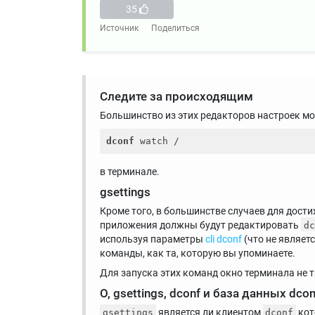
35
Источник
Поделиться
Следите за происходящим
Большинство из этих редакторов настроек мо
dconf
в терминале.
gsettings
Кроме того, в большинстве случаев для дост
приложения должны будут редактировать
dc
используя параметры
cli dconf
(что не являет
команды, как та, которую вы упоминаете.
Для запуска этих команд окно терминала не т
О, gsettings, dconf и база данных dcon
является ли клиентом
кот
gsettings
dconf