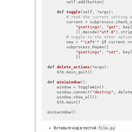
        self.add(button)

def
toggle
(self, *args)
:
# read the current setting 
        current = subprocess.check_o
"gsettings"
, 
"get"
, key
            ]).decode(
"utf-8"
).strip
# toggle to the other optio
        new = 
"'Left'"
if
 current =
        subprocess.Popen([

"gsettings"
, 
"set"
, key
            ])

def
delete_actions
(*args)
:
    Gtk.main_quit()

def
miniwindow
()
:
    window = ToggleWin()

    window.connect(
"destroy"
, delete
    window.show_all()

    Gtk.main()

Вставьте код в пустой
file.py