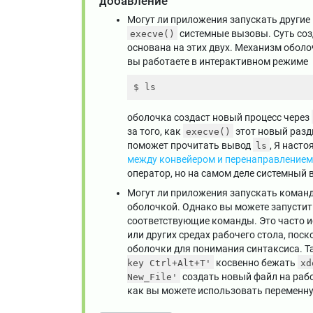
добавление
Могут ли приложения запускать другие 
системные вызовы. Суть созд
execve()
основана на этих двух. Механизм оболо
вы работаете в интерактивном режиме
оболочка создаст новый процесс через
за того, как
этот новый разд
execve()
поможет прочитать вывод
, Я наст
ls
между конвейером и перенаправлением
оператор, но на самом деле системный 
Могут ли приложения запускать команд
оболочкой. Однако вы можете запустит
соответствующие команды. Это часто 
или других средах рабочего стола, пос
оболочки для понимания синтаксиса. Т
косвенно бежать
key Ctrl+Alt+T'
xd
создать новый файл на рабо
New_File'
как вы можете использовать переменну