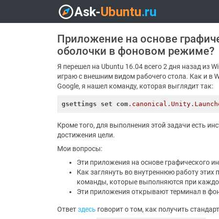
Приложение на основе графич
оболочки в фоновом режиме?
Я перешел на Ubuntu 16.04 всего 2 дня назад из W
играю с внешним видом рабочего стола. Как и в W
Google, я нашел команду, которая выглядит так:
gsettings
set
com
.canonical
.Unity
.Launch
Кроме того, для выполнения этой задачи есть инст
достижения цели.
Мои вопросы:
Эти приложения на основе графического и
Как заглянуть во внутреннюю работу этих п
команды, которые выполняются при каждо
Эти приложения открывают терминал в фо
Ответ
здесь
говорит о том, как получить стандар