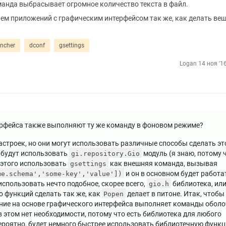
анда выбрасывает огромное количество текста в файл.
ием приложений с графическим интерфейсом так же, как делать вещ
uncher
dconf
gsettings
Logan
14 ноя '1
ерфейса также выполняют ту же команду в фоновом режиме?
строек, но они могут использовать различные способы сделать эт
 будут использовать
модуль (я знаю, потому 
gi.repository.Gio
о этого использовать
как внешняя команда, вызывая
gsettings
и он в основном будет работа
me.schema','some-key','value'])
спользовать нечто подобное, скорее всего,
библиотека, или
gio.h
 функций сделать так же, как
делает в питоне. Итак, чтобы
Popen
ение на основе графического интерфейса выполняет команды обол
 в этом нет необходимости, потому что есть библиотека для любого
вероятно, будет немного быстрее использовать библиотечную функц