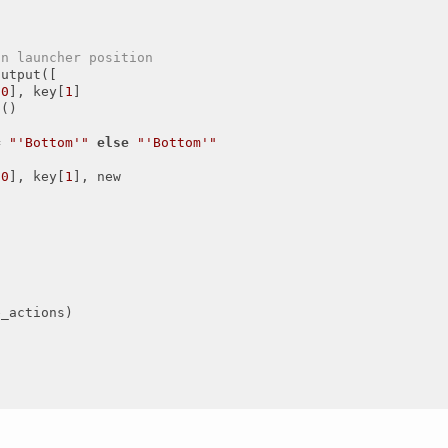
on launcher position
utput([

[
0
], key[
1
]

()

n
= 
"'Bottom'"
else
"'Bottom'"
[
0
], key[
1
], new

_actions)
