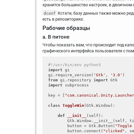
хранится большинство настроек, в двоичном
Кстати, базу данных также можно ред
dconf
есть в репозиториях:
Рабочие образцы
а. В питоне
Чтобы показать вам, что происходит под кап
графического интерфейса пользователя с по
#!/usr/bin/env python3
import
 gi

gi.require_version(
'Gtk'
, 
'3.0'
from
 gi.repository 
import
import
 subprocess

key = [
"com.canonical.Unity.Launche
class
ToggleWin
(Gtk.Window)
:
def
__init__
(self)
:
        Gtk.Window.__init__(self, t
        button = Gtk.Button(
"Toggle
        button.connect(
"clicked"
, se