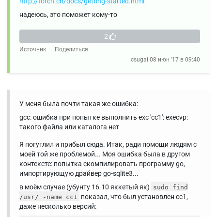
http://torch.ch/docs/getting-started.html
надеюсь, это поможет кому-то
2
Источник
Поделиться
csugai
08 июн '17 в 09:40
У меня была почти такая же ошибка:
gcc: ошибка при попытке выполнить exc 'cc1': execvp:
такого файла или каталога нет
Я погуглил и прибыл сюда. Итак, ради помощи людям с
моей той же проблемой... Моя ошибка была в другом
контексте: попытка скомпилировать программу go,
импортирующую драйвер go-sqlite3...
в моём случае (убунту 16.10 яккетый як)
sudo find
показал, что был установлен cc1,
/usr/ -name cc1
даже несколько версий: