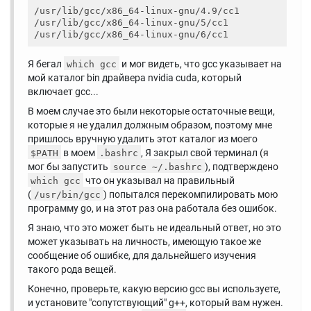
/usr/lib/gcc/x86_64-linux-gnu/4.9/cc1

/usr/lib/gcc/x86_64-linux-gnu/5/cc1

Я бегал
и мог видеть, что gcc указывает на
which gcc
мой каталог bin драйвера nvidia cuda, который
включает gcc...
В моем случае это были некоторые остаточные вещи,
которые я не удалил должным образом, поэтому мне
пришлось вручную удалить этот каталог из моего
в моем
, Я закрыл свой терминал (я
$PATH
.bashrc
мог бы запустить
), подтверждено
source ~/.bashrc
что он указывал на правильный
which gcc
(
) попытался перекомпилировать мою
/usr/bin/gcc
программу go, и на этот раз она работала без ошибок.
Я знаю, что это может быть не идеальный ответ, но это
может указывать на личность, имеющую такое же
сообщение об ошибке, для дальнейшего изучения
такого рода вещей.
Конечно, проверьте, какую версию gcc вы используете,
и установите "сопутствующий" g++, который вам нужен.