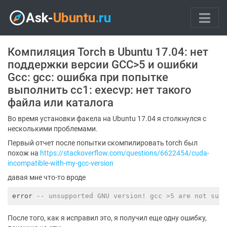
Компиляция Torch в Ubuntu 17.04: нет
поддержки версии GCC>5 и ошибки
Gcc: gcc: ошибка при попытке
выполнить cc1: execvp: нет такого
файла или каталога
Во время установки факела на Ubuntu 17.04 я столкнулся с
несколькими проблемами.
Первый отчет после попытки скомпилировать torch был
похож на
https://stackoverflow.com/questions/6622454/cuda-
incompatible-with-my-gcc-version
давая мне что-то вроде
error 
-- unsupported GNU version! gcc >5 are not sup
После того, как я исправил это, я получил еще одну ошибку,