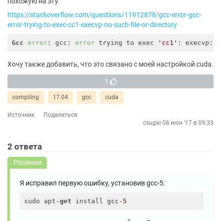
похожую на эту:
https://stackoverflow.com/questions/11912878/gcc-error-gcc-
error-trying-to-exec-cc1-execvp-no-such-file-or-directory
Gcc
error
: gcc: 
error
 trying to exec 
'cc1'
Хочу также добавить, что это связано с моей настройкой cuda.
1
compiling
17.04
gcc
cuda
Источник
Поделиться
csugai
08 июн '17 в 09:33
2
ответа
Решение
Я исправил первую ошибку, установив gcc-5:
sudo apt-
get
 install gcc
-5