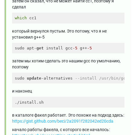
затем он сказал, что не может найти cc1, поэтому я
сделал
which
который вернулся пустым. Это потому, что я не
установил g++-5
sudo apt-
get
 install gcc
-5
 g++
-5
затем мы хотим сделать это нашим gcc по умолчанию,
поэтому
sudo 
update
-alternatives 
--install /usr/bin/gcc g
и наконец
в каталоге факел работает. Это похоже на подход здесь:
https://gist.github.com/beci/2a2091f282042ed20cda
начало работы факела, с которого все началось: