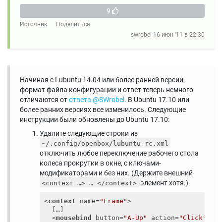
9
Источник
Поделиться
swrobel
16 июн '11 в 22:30
Начиная с Lubuntu 14.04 или более ранней версии,
формат файла конфигурации и ответ теперь немного
отличаются от
ответа @SWrobel
. В Ubuntu 17.10 или
более ранних версиях все изменилось. Следующие
инструкции были обновлены до Ubuntu 17.10:
Удалите следующие строки из
~/.config/openbox/lubuntu-rc.xml
отключить любое переключение рабочего стола
колеса прокрутки в окне, с ключами-
модификаторами и без них. (Держите внешний
элемент хотя.)
<context …> … </context>
<
context
name
=
"Frame"
>
  […]

<
mousebind
button
=
"A-Up"
action
=
"Click"
>