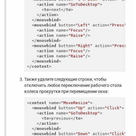
<
action
name
=
"GoToDesktop"
>
<
to
>
next
</
to
>
</
action
>
</
mousebind
>
<
mousebind
button
=
"Left"
action
=
"Press"
>
<
action
name
=
"Focus"
/>
<
action
name
=
"Raise"
/>
</
mousebind
>
<
mousebind
button
=
"Right"
action
=
"Press"
>
<
action
name
=
"Focus"
/>
<
action
name
=
"Raise"
/>
</
mousebind
>
</
context
>
Также удалите следующие строки, чтобы
отключить любое переключение рабочего стола
колеса прокрутки при перемещении окна:
<
context
name
=
"MoveResize"
>
<
mousebind
button
=
"Up"
action
=
"Click"
>
<
action
name
=
"GoToDesktop"
>
<
to
>
previous
</
to
>
</
action
>
</
mousebind
>
<
mousebind
button
=
"Down"
action
=
"Click"
>