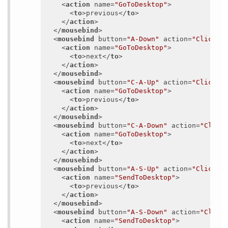
<
action
name
=
"GoToDesktop"
>
<
to
>
previous
</
to
>
</
action
>
</
mousebind
>
<
mousebind
button
=
"A-Down"
action
=
"Click"
>
<
action
name
=
"GoToDesktop"
>
<
to
>
next
</
to
>
</
action
>
</
mousebind
>
<
mousebind
button
=
"C-A-Up"
action
=
"Click"
>
<
action
name
=
"GoToDesktop"
>
<
to
>
previous
</
to
>
</
action
>
</
mousebind
>
<
mousebind
button
=
"C-A-Down"
action
=
"Click
<
action
name
=
"GoToDesktop"
>
<
to
>
next
</
to
>
</
action
>
</
mousebind
>
<
mousebind
button
=
"A-S-Up"
action
=
"Click"
>
<
action
name
=
"SendToDesktop"
>
<
to
>
previous
</
to
>
</
action
>
</
mousebind
>
<
mousebind
button
=
"A-S-Down"
action
=
"Click
<
action
name
=
"SendToDesktop"
>