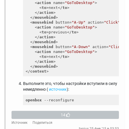
<
action
name
=
"GoToDesktop"
>
<
to
>
next
</
to
>
</
action
>
</
mousebind
>
<
mousebind
button
=
"A-Up"
action
=
"Click"
>
<
action
name
=
"GoToDesktop"
>
<
to
>
previous
</
to
>
</
action
>
</
mousebind
>
<
mousebind
button
=
"A-Down"
action
=
"Click"
>
<
action
name
=
"GoToDesktop"
>
<
to
>
next
</
to
>
</
action
>
</
mousebind
>
</
context
>
Выполните это, чтобы настройки вступили в силу
немедленно (
источник
):
openbox
14
Источник
Поделиться
tanius
25 фев '15 в 03:53