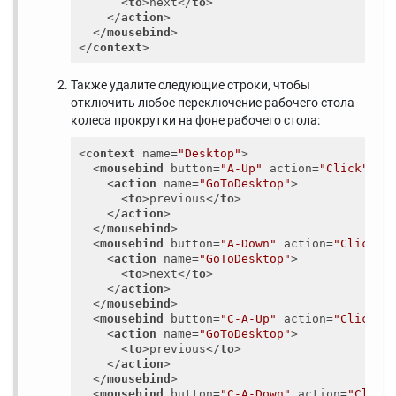
<
to
>
next
</
to
>
</
action
>
</
mousebind
>
</
context
>
Также удалите следующие строки, чтобы
отключить любое переключение рабочего стола
колеса прокрутки на фоне рабочего стола:
<
context
name
=
"Desktop"
>
<
mousebind
button
=
"A-Up"
action
=
"Click"
>
<
action
name
=
"GoToDesktop"
>
<
to
>
previous
</
to
>
</
action
>
</
mousebind
>
<
mousebind
button
=
"A-Down"
action
=
"Click"
>
<
action
name
=
"GoToDesktop"
>
<
to
>
next
</
to
>
</
action
>
</
mousebind
>
<
mousebind
button
=
"C-A-Up"
action
=
"Click"
>
<
action
name
=
"GoToDesktop"
>
<
to
>
previous
</
to
>
</
action
>
</
mousebind
>
<
mousebind
button
=
"C-A-Down"
action
=
"Click