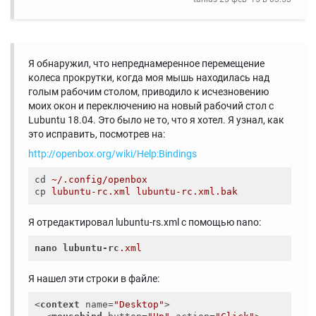
Я обнаружил, что непреднамеренное перемещение
колеса прокрутки, когда моя мышь находилась над
голым рабочим столом, приводило к исчезновению
моих окон и переключению на новый рабочий стол с
Lubuntu 18.04. Это было не то, что я хотел. Я узнал, как
это исправить, посмотрев на:
http://openbox.org/wiki/Help:Bindings
cd
~/.config/openbox
cp
lubuntu-rc.xml lubuntu-rc.xml.bak
Я отредактировал lubuntu-rs.xml с помощью nano:
nano
lubuntu-rc
.xml
Я нашел эти строки в файле:
<
context
name
=
"Desktop"
>