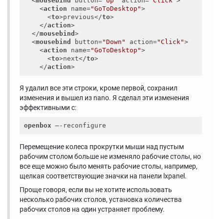
<
mousebind
button
=
"Up"
action
=
"Click"
>
<
action
name
=
"GoToDesktop"
>
<
to
>
previous
</
to
>
</
action
>
</
mousebind
>
<
mousebind
button
=
"Down"
action
=
"Click"
>
<
action
name
=
"GoToDesktop"
>
<
to
>
next
</
to
>
</
action
>
Я удалил все эти строки, кроме первой, сохранил
изменения и вышел из nano. Я сделал эти изменения
эффективными с:
openbox
Перемещение колеса прокрутки мыши над пустым
рабочим столом больше не изменяло рабочие столы, но
все еще можно было менять рабочие столы, например,
щелкая соответствующие значки на панели lxpanel.
Проще говоря, если вы не хотите использовать
несколько рабочих столов, установка количества
рабочих столов на один устраняет проблему.