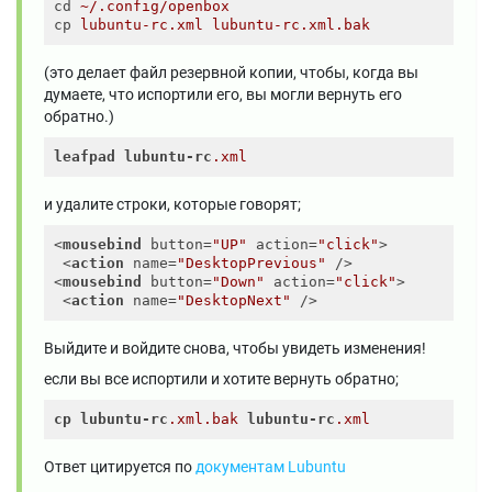
cd
~/.config/openbox
cp
lubuntu-rc.xml lubuntu-rc.xml.bak
(это делает файл резервной копии, чтобы, когда вы
думаете, что испортили его, вы могли вернуть его
обратно.)
leafpad
lubuntu-rc
.xml
и удалите строки, которые говорят;
<
mousebind
button
=
"UP"
action
=
"click"
>
<
action
name
=
"DesktopPrevious"
 />
<
mousebind
button
=
"Down"
action
=
"click"
>
<
action
name
=
"DesktopNext"
 />
Выйдите и войдите снова, чтобы увидеть изменения!
если вы все испортили и хотите вернуть обратно;
cp
lubuntu-rc
.xml
.bak
lubuntu-rc
.xml
Ответ цитируется по
документам Lubuntu