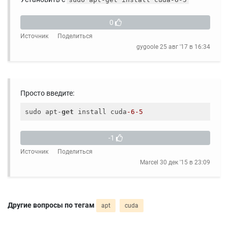
0
Источник
Поделиться
gygoole
25 авг '17 в 16:34
Просто введите:
sudo apt-
get
 install cuda
-6
-5
-1
Источник
Поделиться
Marcel
30 дек '15 в 23:09
Другие вопросы по тегам
apt
cuda