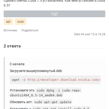
Однако сейчас Cuda 7.5 установлена. Как мне установить cuda
6.5?
0
apt
cuda
Источник
Поделиться
Derk
04 ноя '15 в 16:28
2
ответа
С начала:
Загрузите вышеупомянутый.deb:
wget -c 
http:
/
/developer.download.nvidia.com/comp
Установите это:
sudo dpkg -i cuda-repo-
ubuntu1404_6.5-14_amd64.deb
Обновить апт:
sudo apt-get update
Установить с
sudo apt-get install cuda-6-5