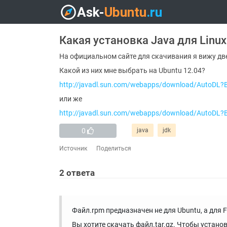
Какая установка Java для Linux
На официальном сайте для скачивания я вижу две
Какой из них мне выбрать на Ubuntu 12.04?
http://javadl.sun.com/webapps/download/AutoDL?
или же
http://javadl.sun.com/webapps/download/AutoDL?
0
java
jdk
Источник
Поделиться
2
ответа
Файл.rpm предназначен не для Ubuntu, а для F
Вы хотите скачать файл.tar.gz. Чтобы устано