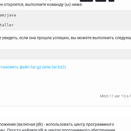
н откроется, выполните команду (ы) ниже:
am/java

те увидеть, если она прошла успешно, вы можете выполнить следу
тановить файл.tar.gz (или.tar.bz2)
Mitch
11 авг '13 в 
ожение (включая jdk) - использовать центр программного
ы. Просто найдите jdk в центре программного обеспечения.