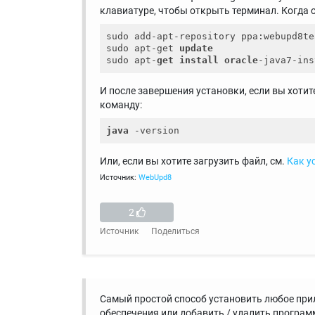
клавиатуре, чтобы открыть терминал. Когда о
sudo add-apt-repository ppa:webupd8te
sudo apt-get 
update
sudo apt-
get
install
oracle
И после завершения установки, если вы хоти
команду:
java
Или, если вы хотите загрузить файл, см.
Как ус
Источник:
WebUpd8
2
Источник
Поделиться
Самый простой способ установить любое прил
обеспечения или добавить / удалить программ