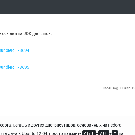
 ссылки на JDK для Linux.
BundleId=78694
BundleId=78695
UnderDog
11 авг '1
edora, CentOS и других дистрибутивов, основанных на Fedora.
вить Java в Ubuntu 12.04, просто нажмите
+
+
на
Ctrl
Alt
T