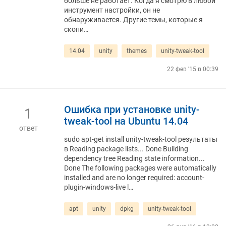
больше не работает. Когда я смотрю в любой
инструмент настройки, он не
обнаруживается. Другие темы, которые я
скопи…
14.04
unity
themes
unity-tweak-tool
22 фев '15 в 00:39
Ошибка при установке unity-
1
tweak-tool на Ubuntu 14.04
ответ
sudo apt-get install unity-tweak-tool результаты
в Reading package lists... Done Building
dependency tree Reading state information...
Done The following packages were automatically
installed and are no longer required: account-
plugin-windows-live l…
apt
unity
dpkg
unity-tweak-tool