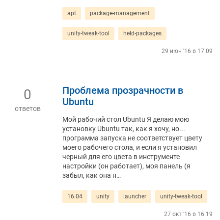
apt
package-management
unity-tweak-tool
held-packages
29 июн '16 в 17:09
Проблема прозрачности в
0
Ubuntu
ответов
Мой рабочий стол Ubuntu Я делаю мою
установку Ubuntu так, как я хочу, но...
программа запуска не соответствует цвету
моего рабочего стола, и если я установил
черный для его цвета в инструменте
настройки (он работает), моя панель (я
забыл, как она н…
16.04
unity
launcher
unity-tweak-tool
27 окт '16 в 16:19