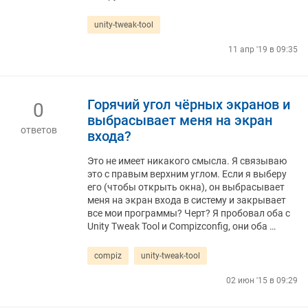
unity-tweak-tool
11 апр '19 в 09:35
Горячий угол чёрных экранов и
0
выбрасывает меня на экран
ответов
входа?
Это не имеет никакого смысла. Я связываю
это с правым верхним углом. Если я выберу
его (чтобы открыть окна), он выбрасывает
меня на экран входа в систему и закрывает
все мои программы? Черт? Я пробовал оба с
Unity Tweak Tool и Compizconfig, они оба …
compiz
unity-tweak-tool
02 июн '15 в 09:29