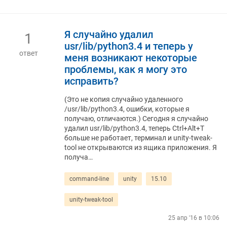
Я случайно удалил
1
usr/lib/python3.4 и теперь у
ответ
меня возникают некоторые
проблемы, как я могу это
исправить?
(Это не копия случайно удаленного
/usr/lib/python3.4, ошибки, которые я
получаю, отличаются.) Сегодня я случайно
удалил usr/lib/python3.4, теперь Ctrl+Alt+T
больше не работает, терминал и unity-tweak-
tool не открываются из ящика приложения. Я
получа…
command-line
unity
15.10
unity-tweak-tool
25 апр '16 в 10:06