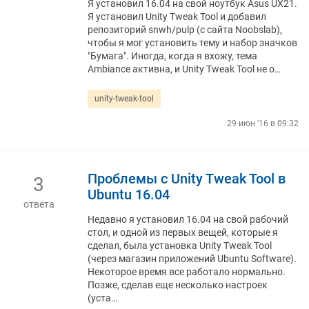
Я установил 16.04 на свой ноутбук Asus UX21.
Я установил Unity Tweak Tool и добавил
репозиторий snwh/pulp (с сайта Noobslab),
чтобы я мог установить тему и набор значков
"Бумага". Иногда, когда я вхожу, тема
Ambiance активна, и Unity Tweak Tool не о…
unity-tweak-tool
29 июн '16 в 09:32
Проблемы с Unity Tweak Tool в
3
Ubuntu 16.04
ответа
Недавно я установил 16.04 на свой рабочий
стол, и одной из первых вещей, которые я
сделал, была установка Unity Tweak Tool
(через магазин приложений Ubuntu Software).
Некоторое время все работало нормально.
Позже, сделав еще несколько настроек
(уста…