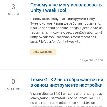
Почему я не могу использовать
3
Unity Tweak Tool
ответа
Я попытался запустить инструмент Unity
Tweak, который раньше работал нормально,
и он не работал вообще. Когда я делаю это из
терминала, я получаю это: user@chrubuntu:~$
unity-tweak-tool Traceback (most recent call
last): File "/usr/bin/unity-tweak-t…
unity-tweak-tool
01 дек '14 в 18:52
Темы GTK2 не отображаются ни
0
в одном инструменте настройки
ответов
У меня Ubuntu 14.04 и я хочу скачать эту тему
Мне удалось заставить его работать на 13.10,
но с тех пор, как я обновился до 14.04, он