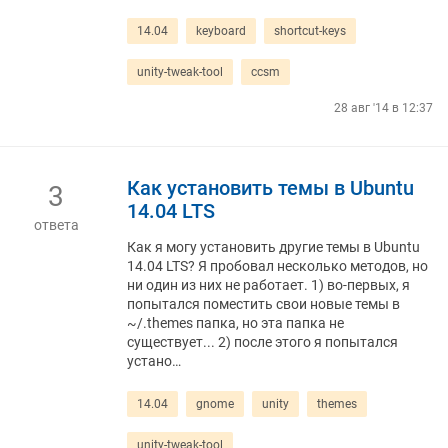
14.04
keyboard
shortcut-keys
unity-tweak-tool
ccsm
28 авг '14 в 12:37
Как установить темы в Ubuntu
3
14.04 LTS
ответа
Как я могу установить другие темы в Ubuntu
14.04 LTS? Я пробовал несколько методов, но
ни один из них не работает. 1) во-первых, я
попытался поместить свои новые темы в
~/.themes папка, но эта папка не
существует... 2) после этого я попытался
устано…
14.04
gnome
unity
themes
unity-tweak-tool