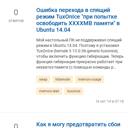
Ошибка перехода в спящий
0
режим TuxOnIce "при попытке
ответов
освободить XXXXMB памяти" в
Ubuntu 14.04
Мой настольный ПК не поддерживал спящий
режим в Ubuntu 14.04. Поэтому я установил
TuxOnIce (kernale 3.13.0-36-generic-tuxonice),
чтобы включить функцию гибернации. Теперь
функция гибернации прекрасно работает при
нехватке памяти (с помощью команды p…
swap
hibernate
memory-usage
memory-leak
tuxonice
16 окт '14 в 07:18
Как я могу предотвратить сбои
0