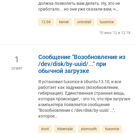
должна позволять вам делать. Ну, это не
сработало... но они уже сказали вам, ч…
12.04
kernel
uninstall
tuxonice
10 июл '12 в 12:18
Сообщение "Возобновление из
1
/dev/disk/by-uuid/..." при
ответ
обычной загрузке
Я установил tuxonice в Ubuntu 13.10, и все
работает как задумано (возобновление,
гибернация). Единственная странная вещь,
которая происходит, - это то, что при загрузке
компьютера появляется сообщение
"Возобновление с /dev/disk/by-uuid/...",
которое…
boot
hibernate
plymouth
tuxonice