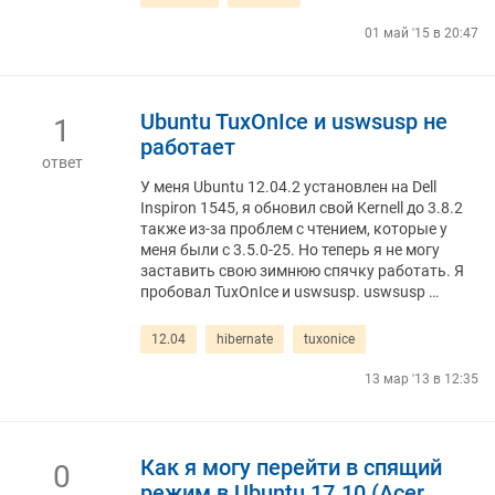
01 май '15 в 20:47
Ubuntu TuxOnIce и uswsusp не
1
работает
ответ
У меня Ubuntu 12.04.2 установлен на Dell
Inspiron 1545, я обновил свой Kernell до 3.8.2
также из-за проблем с чтением, которые у
меня были с 3.5.0-25. Но теперь я не могу
заставить свою зимнюю спячку работать. Я
пробовал TuxOnIce и uswsusp. uswsusp …
12.04
hibernate
tuxonice
13 мар '13 в 12:35
Как я могу перейти в спящий
0
режим в Ubuntu 17.10 (Acer