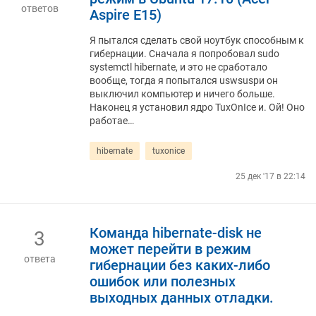
ответов
Aspire E15)
Я пытался сделать свой ноутбук способным к
гибернации. Сначала я попробовал sudo
systemctl hibernate, и это не сработало
вообще, тогда я попытался uswsuspи он
выключил компьютер и ничего больше.
Наконец я установил ядро ​​TuxOnIce и. Ой! Оно
работае…
hibernate
tuxonice
25 дек '17 в 22:14
Команда hibernate-disk не
3
может перейти в режим
ответа
гибернации без каких-либо
ошибок или полезных
выходных данных отладки.