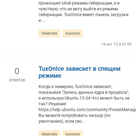
произошел сбой режима гибернации, и я
чувствую, что не могу выйти из режима
гибернации. TuxOnIce имеет панель загрузки
и …
hibernate
tuxonice
16 окт '12 в 01:59
TuxOnIce зависает в спящем
0
режиме
ответов
Когда я замираю, TuxOnIce зависает,
показывая "Запись данных ядра и процесса",
я использую Ubuntu 15.04 Что может быть не
так? Решение:
https://help.ubuntu.com/community/PowerManag
Вы можете попробовать swsusp (по
умолчанию), если сис…
hibernate
tuxonice