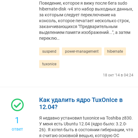
Поведение, которое я вижу после бега sudo
hibernate-disk -v4 это набор выходных данных,
за которым следует переключение на
консоль, которое печатает несколько строк,
заканчивающихся "Предварительным
выделением памяти изображений...", а затем
переклю…
suspend
power-management
hibernate
tuxonice
18 окт '14 в 04:24
Как удалить ядро ​​TuxOnIce в
12.04?
1
Я недавно установил tuxonice на Toshiba z830.
У меня есть Ubuntu 12.04 (ядро было: 3.2.0-
ответ
26). Я хотел быть в состоянии гибернации, что
я считаю основной вещью, которую ОС