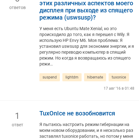
этих различных аспектов моего
ответов
дисплея при выходе из спящего
режима (uswsusp)?
У меня есть Ubuntu Mate Xenial, но это
происходило до того, как я перешел с Wily. Я
использую HP Envy M6. Моя проблема: Я
установил uswsusp для экономии энергии, и я
регулярно переводю компьютер в спящий
режим. Но когда я возвращаюсь из спящего
режи…
suspend
lightdm
hibernate
tuxonice
17 авг '16 в 01:48
TuxOnIce не возобновится
1
Я пытаюсь настроить режим гибернации на
ответ
моем новом оборудовании, и я несколько раз
заставлял tuxonice работать, но потом у меня