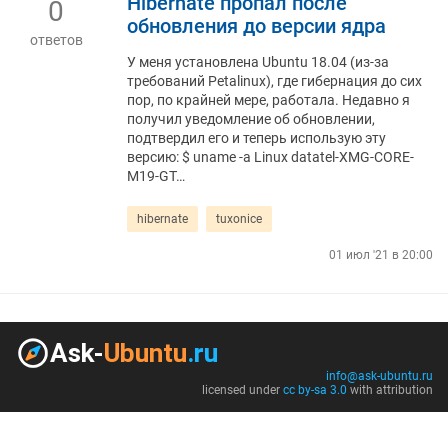
Hibernate пропал после
0
обновления до версии ядра
ответов
У меня установлена ​​Ubuntu 18.04 (из-за
требований Petalinux), где гибернация до сих
пор, по крайней мере, работала. Недавно я
получил уведомление об обновлении,
подтвердил его и теперь использую эту
версию: $ uname -a Linux datatel-XMG-CORE-
M19-GT…
hibernate
tuxonice
01 июл '21 в 20:00
info@ask-ubuntu.ru
licensed under
cc by-sa 3.0
with attribution