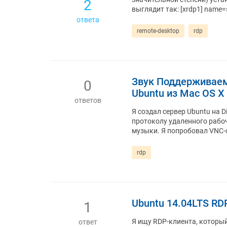
2
выглядит так: [xrdp1] name=s
ответа
remote-desktop
rdp
Звук Поддерживаем
0
Ubuntu из Mac OS X
ответов
Я создал сервер Ubuntu на D
протоколу удаленного рабо
музыки. Я попробовал VNC-с
rdp
Ubuntu 14.04LTS RD
1
Я ищу RDP-клиента, который
ответ