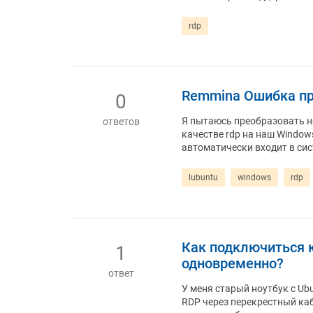
rdp
Remmina Ошибка пр
0
Я пытаюсь преобразовать н
ответов
качестве rdp на наш Windows 
автоматически входит в сис
lubuntu
windows
rdp
Как подключиться к
1
одновременно?
ответ
У меня старый ноутбук с Ub
RDP через перекрестный каб