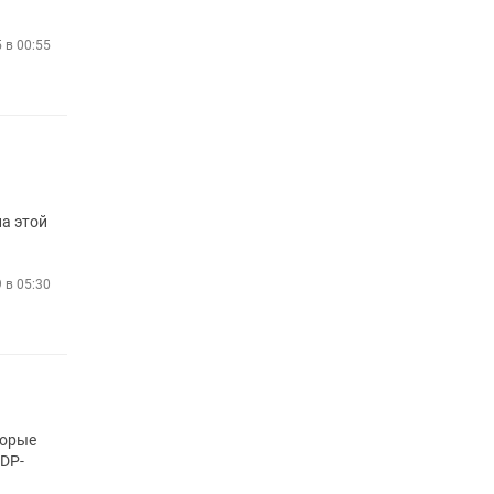
5 в 00:55
на этой
9 в 05:30
торые
DP-