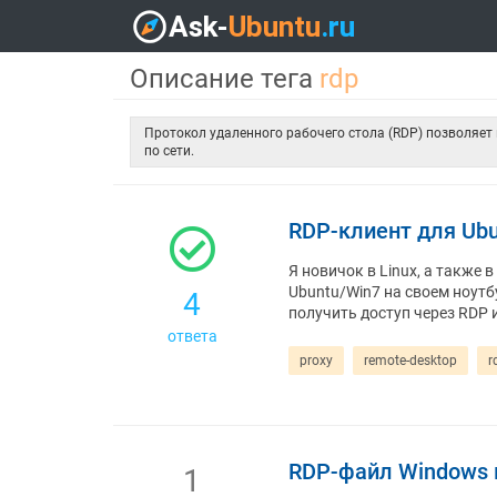
Описание тега
rdp
Протокол удаленного рабочего стола (RDP) позволяет
по сети.
RDP-клиент для Ubu
Я новичок в Linux, а также 
Ubuntu/Win7 на своем ноутбу
4
получить доступ через RDP и
ответа
proxy
remote-desktop
r
RDP-файл Windows в
1