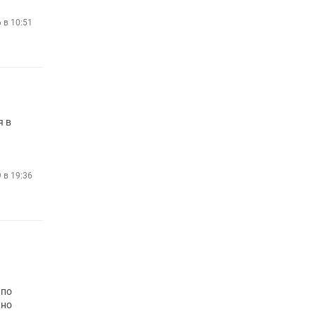
6 в 10:51
я в
9 в 19:36
 по
жно