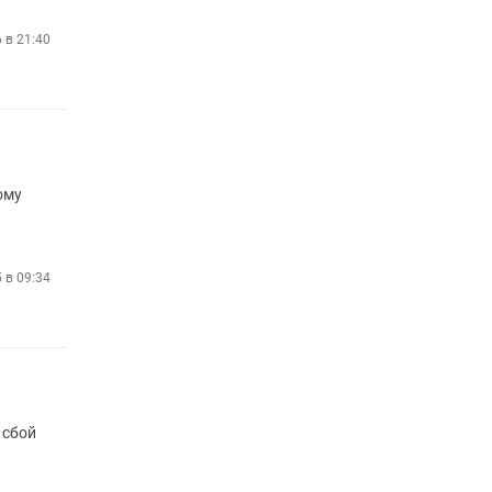
6 в 21:40
ому
 в 09:34
 сбой