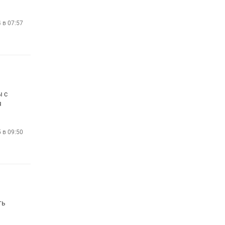
4 в 07:57
ы с
я
5 в 09:50
ть