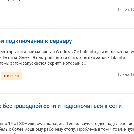
14 ноя '1
и подключении к серверу
екоторые старые машины с Windows 7 в Lubuntu для использовани
Terminal Server. Я настроил его так, что учетная запись lubuntu
тему, затем запускается скрипт, который а…
17 янв '1
remmina
 беспроводной сети и подключиться к сети
untu 14 с LXDE windows manager . Я использую его для подключения
ель к более мощному рабочему столу. Проблема в том, что мне ну