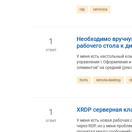
rdp
remmina
Необходимо вручну
1
рабочего стола к 
ответ
У меня есть настольный ко
управления \ Оформление и 
элементов" на средний (рек
fonts
remote-desktop
r
XRDP серверная кл
1
У меня есть новая рабочая 
ответ
через RDP, но у меня пробл
прочитал много сообщений н