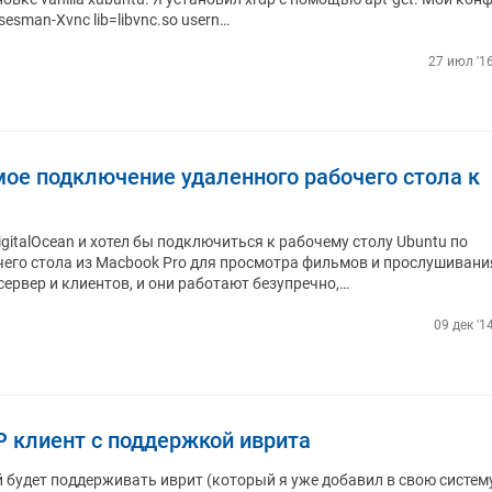
esman-Xvnc lib=libvnc.so usern…
27 июл '16
ое подключение удаленного рабочего стола к
igitalOcean и хотел бы подключиться к рабочему столу Ubuntu по
чего стола из Macbook Pro для просмотра фильмов и прослушивани
ервер и клиентов, и они работают безупречно,…
09 дек '1
P клиент с поддержкой иврита
 будет поддерживать иврит (который я уже добавил в свою систем