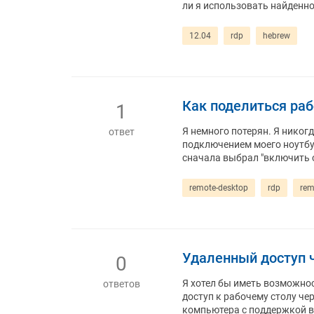
ли я использовать найденно
12.04
rdp
hebrew
Как поделиться раб
1
Я немного потерян. Я никог
ответ
подключением моего ноутбук
сначала выбрал "включить о
remote-desktop
rdp
re
Удаленный доступ 
0
Я хотел бы иметь возможно
ответов
доступ к рабочему столу чер
компьютера с поддержкой в