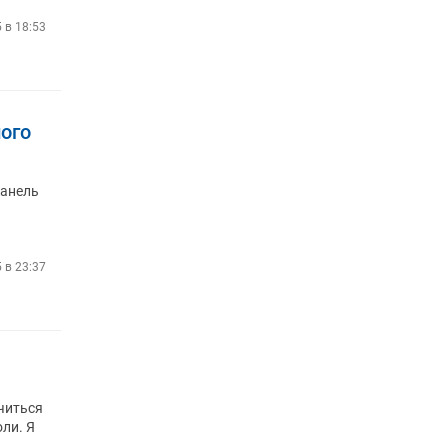
5 в 18:53
ого
Панель
 в 23:37
ючиться
ли. Я