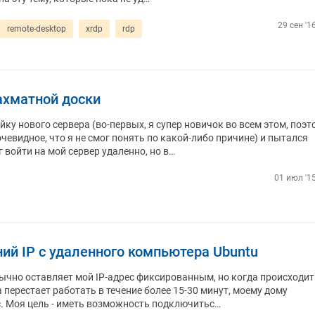
29 сен '1
remote-desktop
xrdp
rdp
ахматной доски
ку нового сервера (во-первых, я супер новичок во всем этом, поэт
очевидное, что я не смог понять по какой-либо причине) и пытался
 войти на мой сервер удаленно, но в…
01 июл '15
ий IP с удаленного компьютера Ubuntu
ычно оставляет мой IP-адрес фиксированным, но когда происходит
 перестает работать в течение более 15-30 минут, моему дому
с. Моя цель - иметь возможность подключитьс…