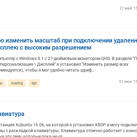
27 май '1
ю изменить масштаб при подключении удаленн
дисплею с высоким разрешением
мпьютер с Windows 8.1 с 27-дюймовым монитором QHD. В разделе "
персонализация \ Дисплей" я установил "Изменить размер всех
омендуется), чтобы я мог удобно читать шриф…
01 июн '15
dp
scaling
dpi
авиатура
станция Xubuntu 16.06, на которой я установил XRDP и могу подкл
емы с раскладкой клавиатуры. Клавиатура отлично работает с консо
а эту тему, которые пока не уд…