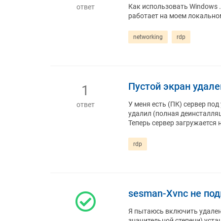
Как использовать Windows .r
ответ
работает на моем локальном
networking
rdp
Пустой экран удале
1
У меня есть (ПК) сервер под
ответ
удалил (полная деинсталляц
Теперь сервер загружается 
rdp
sesman-Xvnc не под
Я пытаюсь включить удаленн
значительной степени) устан