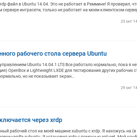
dp файл в Ubuntu 14.04. Это не работает в Реммине! Я проверил, чт
 сервере интрасети, только не работает на моем клиентском серве
23 окт '1
нного рабочего стола сервера Ubuntu
 управлением Ubuntu 14.04.1 LTS Все работало нормально, пока я не
ия) OpenBox и Lightweight LXDE для тестирования других рабочих с
нормально, но не показывает экран…
29 окт '1
ключается через xrdp
ый рабочий стол на моей машине xubuntu с xrdp. Я нахожусь на (в
овке vanilla xubuntu. Я установил xrdp с помощью apt-get. Мой конф