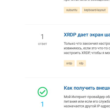
xubuntu
keyboard-layout
XRDP дает экран ш
1
Только что закончил настрой
ответ
извиняюсь, если это что-то 
настроить XRDP, чтобы я мог
xrdp
rdp
Как получить внешн
Мой Интернет-провайдер об
питания или если его служба
1
назначается другой IP-адре