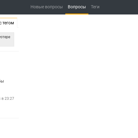
Новые вопросы
Вопросы
Теги
с тегом
ьютере
бы
4 в 23:27