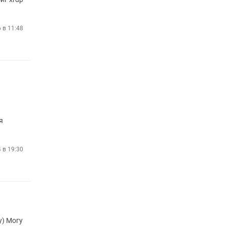
 в 11:48
я
4 в 19:30
у) Могу