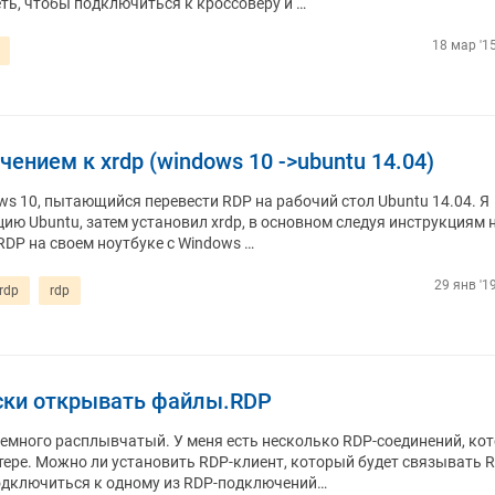
ть, чтобы подключиться к кроссоверу и …
18 мар '1
ением к xrdp (windows 10 ->ubuntu 14.04)
ows 10, пытающийся перевести RDP на рабочий стол Ubuntu 14.04. Я
ию ​​Ubuntu, затем установил xrdp, в основном следуя инструкциям 
RDP на своем ноутбуке с Windows …
29 янв '1
rdp
rdp
ески открывать файлы.RDP
немного расплывчатый. У меня есть несколько RDP-соединений, ко
ере. Можно ли установить RDP-клиент, который будет связывать R
подключиться к одному из RDP-подключений…