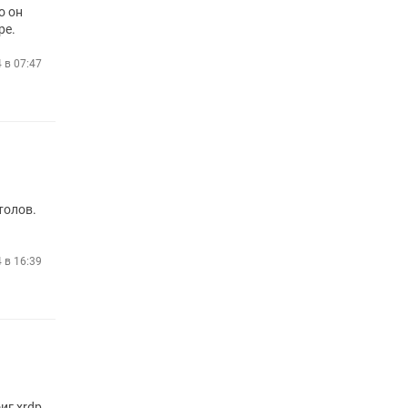
о он
ре.
4 в 07:47
толов.
4 в 16:39
иг xrdp