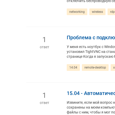
отключить беспроводную се
networking
wireless
rdp
Проблема с подключ
1
У меня есть ноутбук с Wind
ответ
установил TightVNC на станц
странице Когда я запускаю 
14.04
remote-desktop
x
15.04 - Автоматич
1
Извините, если мой вопрос 
ответ
сохранены на моем компьют
файлы с ним, чтобы я мог 