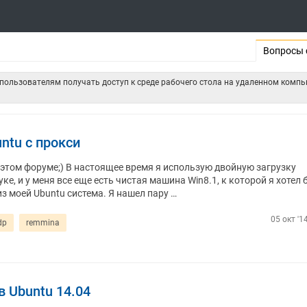
Вопросы 
 пользователям получать доступ к среде рабочего стола на удаленном комп
ntu с прокси
в этом форуме;) В настоящее время я использую двойную загрузку
ке, и у меня все еще есть чистая машина Win8.1, к которой я хотел 
з моей Ubuntu система. Я нашел пару …
05 окт '1
dp
remmina
 Ubuntu 14.04