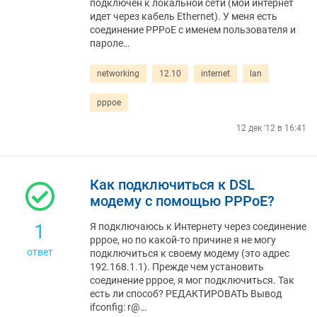
подключен к локальной сети (мой интернет
идет через кабель Ethernet). У меня есть
соединение PPPoE с именем пользователя и
пароле…
networking
12.10
internet
lan
pppoe
12 дек '12 в 16:41
Как подключиться к DSL
модему с помощью PPPoE?
1
Я подключаюсь к Интернету через соединение
pppoe, но по какой-то причине я не могу
ответ
подключиться к своему модему (это адрес
192.168.1.1). Прежде чем установить
соединение pppoe, я мог подключиться. Так
есть ли способ? РЕДАКТИРОВАТЬ Вывод
ifconfig: r@…