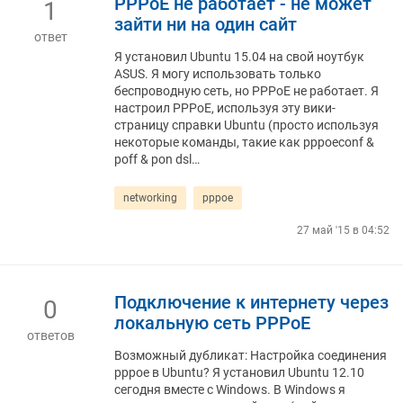
PPPoE не работает - не может
1
зайти ни на один сайт
ответ
Я установил Ubuntu 15.04 на свой ноутбук
ASUS. Я могу использовать только
беспроводную сеть, но PPPoE не работает. Я
настроил PPPoE, используя эту вики-
страницу справки Ubuntu (просто используя
некоторые команды, такие как pppoeconf &
poff & pon dsl…
networking
pppoe
27 май '15 в 04:52
Подключение к интернету через
0
локальную сеть PPPoE
ответов
Возможный дубликат: Настройка соединения
pppoe в Ubuntu? Я установил Ubuntu 12.10
сегодня вместе с Windows. В Windows я