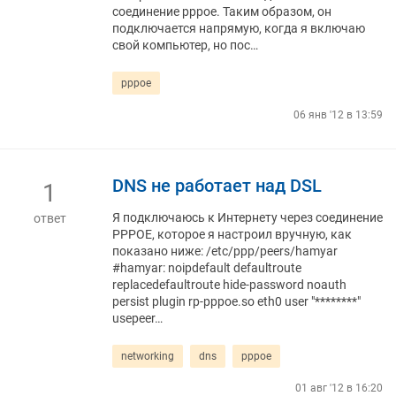
соединение pppoe. Таким образом, он
подключается напрямую, когда я включаю
свой компьютер, но пос…
pppoe
06 янв '12 в 13:59
DNS не работает над DSL
1
Я подключаюсь к Интернету через соединение
ответ
PPPOE, которое я настроил вручную, как
показано ниже: /etc/ppp/peers/hamyar
#hamyar: noipdefault defaultroute
replacedefaultroute hide-password noauth
persist plugin rp-pppoe.so eth0 user "********"
usepeer…
networking
dns
pppoe
01 авг '12 в 16:20