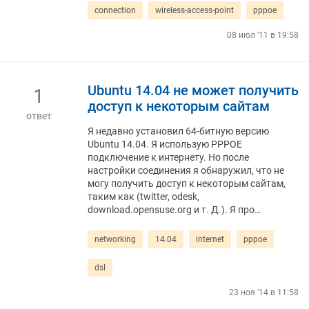
connection
wireless-access-point
pppoe
08 июл '11 в 19:58
Ubuntu 14.04 не может получить
1
доступ к некоторым сайтам
ответ
Я недавно установил 64-битную версию
Ubuntu 14.04. Я использую PPPOE
подключение к интернету. Но после
настройки соединения я обнаружил, что не
могу получить доступ к некоторым сайтам,
таким как (twitter, odesk,
download.opensuse.org и т. Д.). Я про…
networking
14.04
internet
pppoe
dsl
23 ноя '14 в 11:58