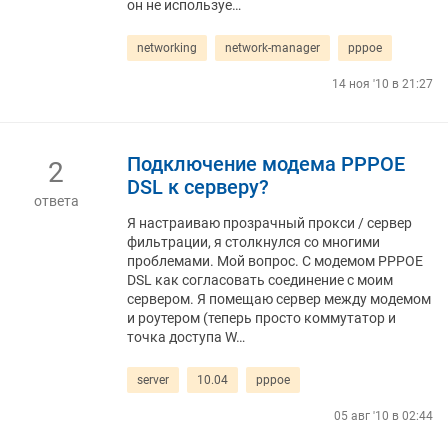
он не используе…
networking
network-manager
pppoe
14 ноя '10 в 21:27
Подключение модема PPPOE
2
DSL к серверу?
ответа
Я настраиваю прозрачный прокси / сервер
фильтрации, я столкнулся со многими
проблемами. Мой вопрос. С модемом PPPOE
DSL как согласовать соединение с моим
сервером. Я помещаю сервер между модемом
и роутером (теперь просто коммутатор и
точка доступа W…
server
10.04
pppoe
05 авг '10 в 02:44