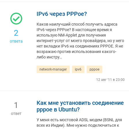
IPv6 через PPPoe?
Каков наилучший способ получить адреса
IPv6 через PPPoe? В настоящее время я
2
использую NM-Applet для получения
интернет-услуг от моего провайдера, но у него
ответа
нет вкладки IPv6 на соединениях PPPOE. Я не
возражаю против использования какого-
либо инстру…
network-manager
ipv6
pppoe
12 авг '11 в 23:00
Как мне установить соединение
1
pppoe в Ubuntu?
ответ
У меня есть мостовой ADSL модем (BSNL для
всех из Индии). Мне нужно подключиться к