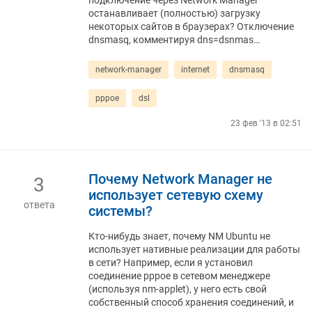
подключение через Network Manager
останавливает (полностью) загрузку
некоторых сайтов в браузерах? Отключение
dnsmasq, комментируя dns=dsnmas…
network-manager
internet
dnsmasq
pppoe
dsl
23 фев '13 в 02:51
Почему Network Manager не
3
использует сетевую схему
ответа
системы?
Кто-нибудь знает, почему NM Ubuntu не
использует нативные реализации для работы
в сети? Например, если я установил
соединение pppoe в сетевом менеджере
(используя nm-applet), у него есть свой
собственный способ хранения соединений, и