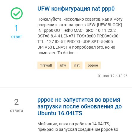
UFW конфигурация nat ppp0
Пожалуйста, несколько советов, как я могу
разрешить этот запрос в UFW: [UFW BLOCK]
1
IN=ppp0 OUT=eth0 MAC= SRC=10.11.22.2
DST=8.8.4.4 LEN=71 TOS=0x00 PREC=0x00
ответ
TTL=127 ID=52 PROTO=UDP SPT=59405
DPT=53 LEN=51 Я попробовал это, но не
помогает: To Action…
firewall
ufw
nat
pppoe
01 ноя '12 в 13:26
pppoe не запустится во время
2
загрузки после обновления до
ответа
Ubuntu 16.04LTS
Мой ящик, пока он работал 14.04LTS,
прекрасно запускал соединение pppoe во