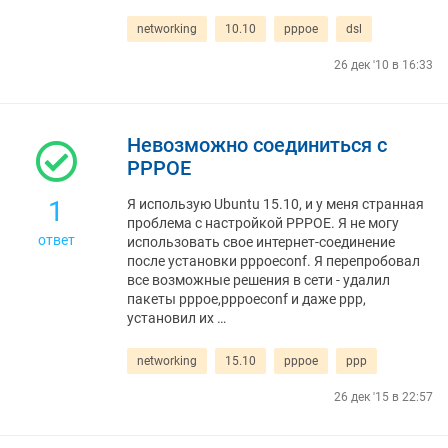
networking
10.10
pppoe
dsl
26 дек '10 в 16:33
Невозможно соединиться с
PPPOE
1
Я использую Ubuntu 15.10, и у меня странная
проблема с настройкой PPPOE. Я не могу
ответ
использовать свое интернет-соединение
после установки pppoeconf. Я перепробовал
все возможные решения в сети - удалил
пакеты pppoe,pppoeconf и даже ppp,
установил их …
networking
15.10
pppoe
ppp
26 дек '15 в 22:57