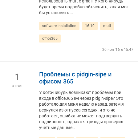
использовать mutt с gmail. У кого-нибудь
будет время подробно объяснить, как я мог
бы установить …
software-installation
16.10
mutt
office365
20 ноя '16 в 15:47
Проблемы с pidgin-sipe и
1
офисом 365
ответ
У кого-нибудь возникают проблемы при
входе в office365 IM через pidgin-sipe? Это
работало для меня неделю назад, затем я
вернулся из отпуска сегодня, и это не
работает, ошибка не может подтвердить
подлинность, однако я трижды проверил
учетные данные…