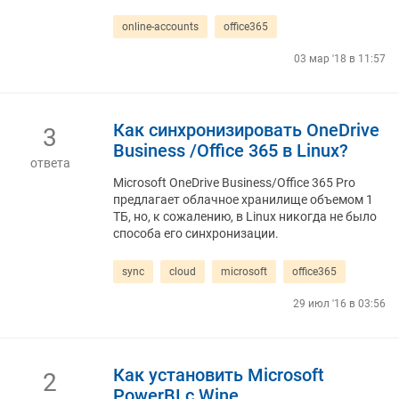
online-accounts
office365
03 мар '18 в 11:57
Как синхронизировать OneDrive
3
Business /Office 365 в Linux?
ответа
Microsoft OneDrive Business/Office 365 Pro
предлагает облачное хранилище объемом 1
ТБ, но, к сожалению, в Linux никогда не было
способа его синхронизации.
sync
cloud
microsoft
office365
29 июл '16 в 03:56
Как установить Microsoft
2
PowerBI с Wine