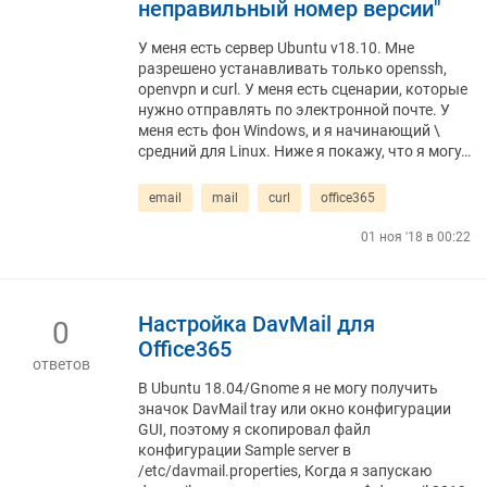
неправильный номер версии"
У меня есть сервер Ubuntu v18.10. Мне
разрешено устанавливать только openssh,
openvpn и curl. У меня есть сценарии, которые
нужно отправлять по электронной почте. У
меня есть фон Windows, и я начинающий \
средний для Linux. Ниже я покажу, что я могу…
email
mail
curl
office365
01 ноя '18 в 00:22
Настройка DavMail для
0
Office365
ответов
В Ubuntu 18.04/Gnome я не могу получить
значок DavMail tray или окно конфигурации
GUI, поэтому я скопировал файл
конфигурации Sample server в
/etc/davmail.properties, Когда я запускаю