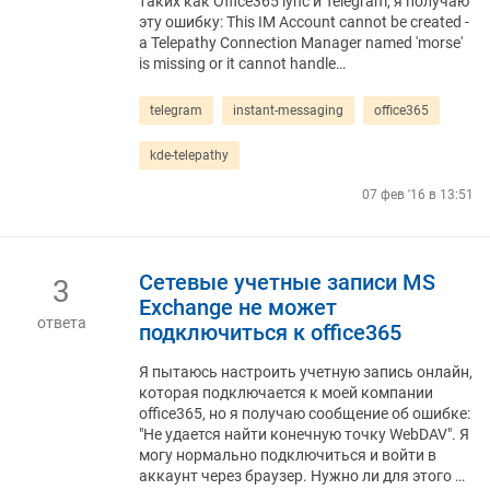
таких как Office365 lync и Telegram, я получаю
эту ошибку: This IM Account cannot be created -
a Telepathy Connection Manager named 'morse'
is missing or it cannot handle…
telegram
instant-messaging
office365
kde-telepathy
07 фев '16 в 13:51
Сетевые учетные записи MS
3
Exchange не может
ответа
подключиться к office365
Я пытаюсь настроить учетную запись онлайн,
которая подключается к моей компании
office365, но я получаю сообщение об ошибке:
"Не удается найти конечную точку WebDAV". Я
могу нормально подключиться и войти в
аккаунт через браузер. Нужно ли для этого …