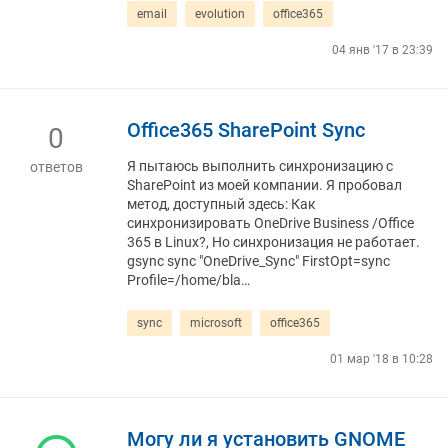
email
evolution
office365
04 янв '17 в 23:39
Office365 SharePoint Sync
0
Я пытаюсь выполнить синхронизацию с
ответов
SharePoint из моей компании. Я пробовал
метод, доступный здесь: Как
синхронизировать OneDrive Business /Office
365 в Linux?, Но синхронизация не работает.
gsync sync "OneDrive_Sync" FirstOpt=sync
Profile=/home/bla…
sync
microsoft
office365
01 мар '18 в 10:28
Могу ли я установить GNOME