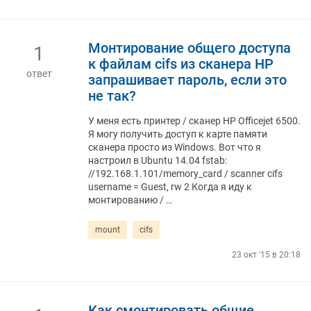
Монтирование общего доступа
1
к файлам cifs из сканера HP
ответ
запрашивает пароль, если это
не так?
У меня есть принтер / сканер HP Officejet 6500.
Я могу получить доступ к карте памяти
сканера просто из Windows. Вот что я
настроил в Ubuntu 14.04 fstab:
//192.168.1.101/memory_card / scanner cifs
username = Guest, rw 2 Когда я иду к
монтированию / …
mount
cifs
23 окт '15 в 20:18
Как смонтировать общие