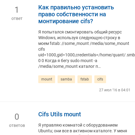
Как правильно установить
1
право собственности на
ответ
монтирование cifs?
Я попытался смонтировать общий ресурс
Windows, используя следующую строку в
моем fstab: //some_mount /media/some_mount
cifs
uid=1000,gid=1000,credentials=/home/quant/.smbc
0 0 Когда я бегу sudo mount -a
/media/some_mount каталог п…
mount
samba
fstab
cifs
27 июл '16 в 04:01
Cifs Utils mount
0
Я управляю комнатой с оборудованием
ответов
Ubuntu; они все в активном каталоге. У меня