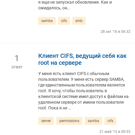
я еще не запускал обновления. Как и
ожидалось, он…
samba
cifs
smb
28 окт '16 в 06:32
Клиент CIFS, ведущий себя как
1
root на сервере
ответ
У меня есть клиент CIFS с обычным
пользователем. У меня есть сервер SAMBA,
где единственным пользователем является
root. Я хочу, чтобы пользователь в
клиентской системе имел доступ к файлам на
удаленном сервере от имени пользователя
root. Пока я не …
server
permissions
samba
cifs
21 май '15 в 00:53