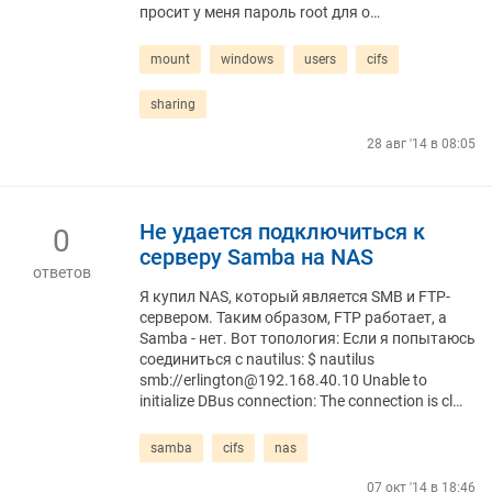
просит у меня пароль root для о…
mount
windows
users
cifs
sharing
28 авг '14 в 08:05
Не удается подключиться к
0
серверу Samba на NAS
ответов
Я купил NAS, который является SMB и FTP-
сервером. Таким образом, FTP работает, а
Samba - нет. Вот топология: Если я попытаюсь
соединиться с nautilus: $ nautilus
smb://erlington@192.168.40.10 Unable to
initialize DBus connection: The connection is cl…
samba
cifs
nas
07 окт '14 в 18:46