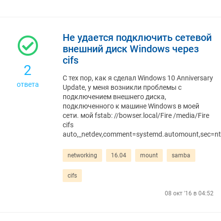
Не удается подключить сетевой
внешний диск Windows через
cifs
2
С тех пор, как я сделал Windows 10 Anniversary
ответа
Update, у меня возникли проблемы с
подключением внешнего диска,
подключенного к машине Windows в моей
сети. мой fstab: //bowser.local/Fire /media/Fire
cifs
auto,_netdev,comment=systemd.automount,sec=nt
networking
16.04
mount
samba
cifs
08 окт '16 в 04:52