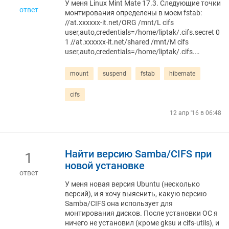
У меня Linux Mint Mate 17.3. Следующие точки
ответ
монтирования определены в моем fstab:
//at.xxxxxx-it.net/ORG /mnt/L cifs
user,auto,credentials=/home/liptak/.cifs.secret 0
1 //at.xxxxxx-it.net/shared /mnt/M cifs
user,auto,credentials=/home/liptak/.cifs.…
mount
suspend
fstab
hibernate
cifs
12 апр '16 в 06:48
Найти версию Samba/CIFS при
1
новой установке
ответ
У меня новая версия Ubuntu (несколько
версий), и я хочу выяснить, какую версию
Samba/CIFS она использует для
монтирования дисков. После установки ОС я
ничего не установил (кроме gksu и cifs-utils), и