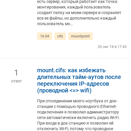
есть сервер, который работает как точка
монтирования, каждый пользователь
создает папку на моем сервере и сохраняет
все ее файлы; но дополнительно каждый
пользователь мо…
16.04
cifs
mountpoint
20 сен '18 в 17:43
mount.cifs: как избежать
1
длительных тайм-аутов после
ответ
переключения IP-адресов
(проводной <=> wifi)
При отсоединении моего ноутбука от док-
станции с помощью проводного Ethernet-
подключения я позволил администратору
сети автоматически включить радио Wi-Fi.
При входе в док-станцию ​​я позволил ей
отключить Wi-Fi, потому что проводное