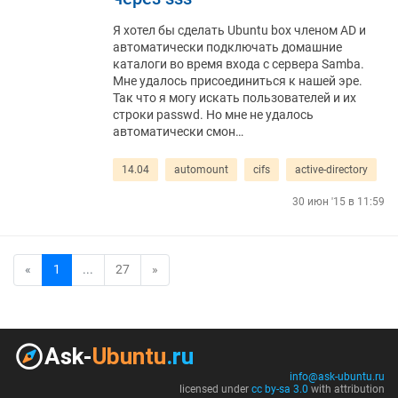
Я хотел бы сделать Ubuntu box членом AD и
автоматически подключать домашние
каталоги во время входа с сервера Samba.
Мне удалось присоединиться к нашей эре.
Так что я могу искать пользователей и их
строки passwd. Но мне не удалось
автоматически смон…
14.04
automount
cifs
active-directory
30 июн '15 в 11:59
«
1
...
27
»
info@ask-ubuntu.ru
licensed under
cc by-sa 3.0
with attribution