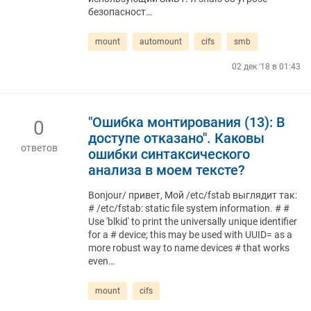
безопасност…
mount
automount
cifs
smb
02 дек '18 в 01:43
"Ошибка монтирования (13): В
0
доступе отказано". Каковы
ответов
ошибки синтаксического
анализа в моем тексте?
Bonjour/ привет, Мой /etc/fstab выглядит так:
# /etc/fstab: static file system information. # #
Use 'blkid' to print the universally unique identifier
for a # device; this may be used with UUID= as a
more robust way to name devices # that works
even…
mount
cifs