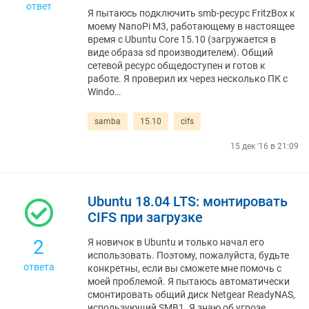
ответ
Я пытаюсь подключить smb-ресурс FritzBox к
моему NanoPi M3, работающему в настоящее
время с Ubuntu Core 15.10 (загружается в
виде образа sd производителем). Общий
сетевой ресурс общедоступен и готов к
работе. Я проверил их через несколько ПК с
Windo…
samba
15.10
cifs
15 дек '16 в 21:09
Ubuntu 18.04 LTS: монтировать
CIFS при загрузке
2
Я новичок в Ubuntu и только начал его
использовать. Поэтому, пожалуйста, будьте
ответа
конкретны, если вы сможете мне помочь с
моей проблемой. Я пытаюсь автоматически
смонтировать общий диск Netgear ReadyNAS,
использующий SMB1. Я знаю об угрозе