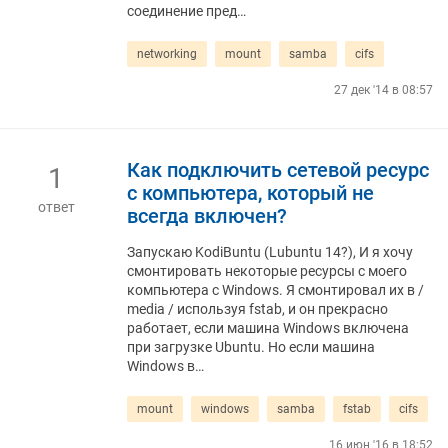
соединение пред…
networking
mount
samba
cifs
27 дек '14 в 08:57
Как подключить сетевой ресурс
1
с компьютера, который не
ответ
всегда включен?
Запускаю KodiBuntu (Lubuntu 14?), И я хочу
смонтировать некоторые ресурсы с моего
компьютера с Windows. Я смонтировал их в /
media / используя fstab, и он прекрасно
работает, если машина Windows включена
при загрузке Ubuntu. Но если машина
Windows в…
mount
windows
samba
fstab
cifs
16 июн '16 в 18:52