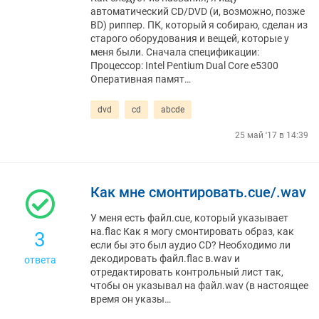
автоматический CD/DVD (и, возможно, позже
BD) риппер. ПК, который я собираю, сделан из
старого оборудования и вещей, которые у
меня были. Сначала спецификации:
Процессор: Intel Pentium Dual Core e5300
Оперативная памят…
dvd
cd
abcde
25 май '17 в 14:39
Как мне смонтировать.cue/.wav
У меня есть файл.cue, который указывает
на.flac Как я могу смонтировать образ, как
3
если бы это был аудио CD? Необходимо ли
декодировать файл.flac в.wav и
ответа
отредактировать контрольный лист так,
чтобы он указывал на файл.wav (в настоящее
время он указы…