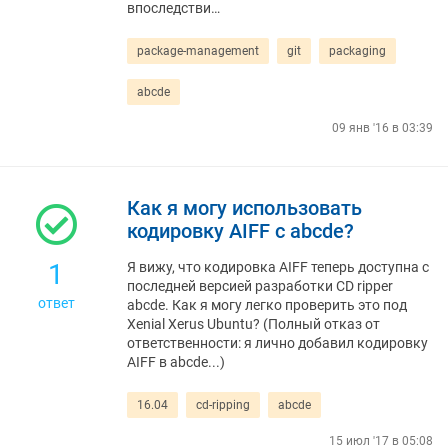
впоследстви…
package-management
git
packaging
abcde
09 янв '16 в 03:39
Как я могу использовать
кодировку AIFF с abcde?
1
Я вижу, что кодировка AIFF теперь доступна с
последней версией разработки CD ripper
ответ
abcde. Как я могу легко проверить это под
Xenial Xerus Ubuntu? (Полный отказ от
ответственности: я лично добавил кодировку
AIFF в abcde...)
16.04
cd-ripping
abcde
15 июл '17 в 05:08