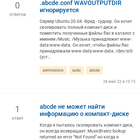
.abcde.conf WAVOUTPUTDIR
0
игнорируется
ответов
Сервер Ubuntu 20.04. Фред - судоер. Он хочет
скопировать полный компакт-диск и
поместить полученные файлы flac в каталог с
именем /Music. /Музыка принадлежит www-
data:www-data. Он хочет, чтобы файлы flac
принадлежали www-data:www-data. /dev/sr0
(уст…
permissions
sudo
abcde
28 май '22 в 10:15
abcde не может найти
1
информацию о компакт-диске
ответ
Когда я пытаюсь скопировать компакт-диск,
он всегда возвращает: MusicBrainz lookup
returned an error "Not Found" но когда я