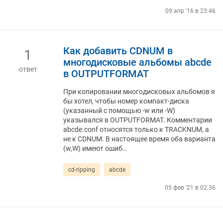
09 апр '16 в 23:46
Как добавить CDNUM в
1
многодисковые альбомы abcde
ответ
в OUTPUTFORMAT
При копировании многодисковых альбомов я
бы хотел, чтобы номер компакт-диска
(указанный с помощью -w или -W)
указывался в OUTPUTFORMAT. Комментарии
abcde.conf относятся только к TRACKNUM, а
не к CDNUM. В настоящее время оба варианта
(w,W) имеют ошиб…
cd-ripping
abcde
05 фев '21 в 02:36