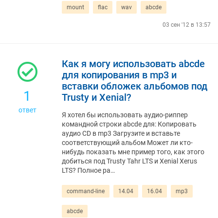
mount
flac
wav
abcde
03 сен '12 в 13:57
Как я могу использовать abcde
для копирования в mp3 и
вставки обложек альбомов под
1
Trusty и Xenial?
ответ
Я хотел бы использовать аудио-риппер
командной строки abcde для: Копировать
аудио CD в mp3 Загрузите и вставьте
соответствующий альбом Может ли кто-
нибудь показать мне пример того, как этого
добиться под Trusty Tahr LTS и Xenial Xerus
LTS? Полное ра…
command-line
14.04
16.04
mp3
abcde