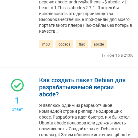
версию abcde: andrew@athens:~$ abcde -v |
head -n 1 This is abcde v2.7.1. Я хотел бы
использовать это для производства:
Высококачественные mp3-файлы для моего
портативного плеера Flac-файлы без потерь в
качеств…
mp3
codecs
flac
abcde
17 июн '16 в 21:06
Как создать пакет Debian для
разрабатываемой версии
abcde?
1
Я являюсь одним из разработчиков
ответ
командной строки риппер / кодировщик
abcde, Разработка идет быстро, и я бы хотел
Ubuntu abcde пользователи должны иметь
возможность: Создайте пакет Debian из
головы git Затем обновите источник: git pull и