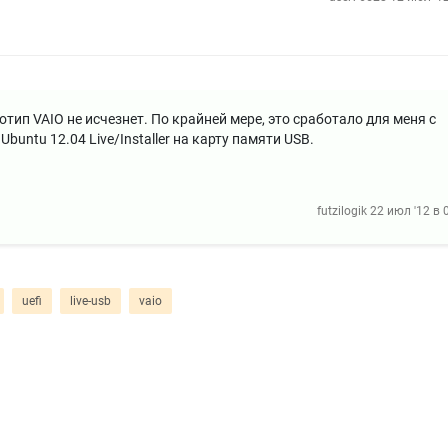
тип VAIO не исчезнет. По крайней мере, это сработало для меня с
Ubuntu 12.04 Live/Installer на карту памяти USB.
futzilogik
22 июл '12 в 
uefi
live-usb
vaio