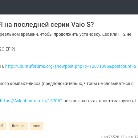
FI на последней серии Vaio S?
в реальном времени, чтобы продолжить установку. Esc или F12 не
2O EFI?)
t16
http://ubuntuforums.org/showpost.php?p=12071096&postcount=2
ного компакт-диска (предположительно, чтобы не связываться с
https://Ask-ubuntu.ru/a/157062
но я не знаю, как просто загрузить L
efi
live-usb
vaio
user76528
12 июл '12