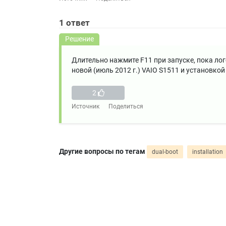
1
ответ
Решение
Длительно нажмите F11 при запуске, пока лого
новой (июль 2012 г.) VAIO S1511 и установкой 
2
Источник
Поделиться
Другие вопросы по тегам
dual-boot
installation