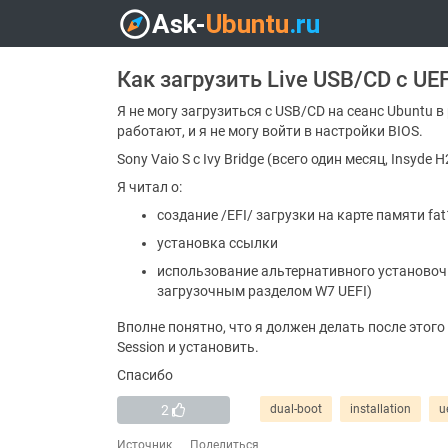
Как загрузить Live USB/CD с UE
Я не могу загрузиться с USB/CD на сеанс Ubuntu 
работают, и я не могу войти в настройки BIOS.
Sony Vaio S с Ivy Bridge (всего один месяц, Insyde H
Я читал о:
создание /EFI/ загрузки на карте памяти fa
установка ссылки
использование альтернативного установоч
загрузочным разделом W7 UEFI)
Вполне понятно, что я должен делать после этого
Session и установить.
Спасибо
2
dual-boot
installation
u
Источник
Поделиться