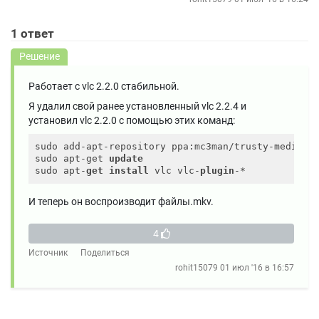
1
ответ
Решение
Работает с vlc 2.2.0 стабильной.
Я удалил свой ранее установленный vlc 2.2.4 и
установил vlc 2.2.0 с помощью этих команд:
sudo add-apt-repository ppa:mc3man/trusty-media

sudo apt-get 
update
sudo apt-
get
install
 vlc vlc-
plugin
И теперь он воспроизводит файлы.mkv.
4
Источник
Поделиться
rohit15079
01 июл '16 в 16:57