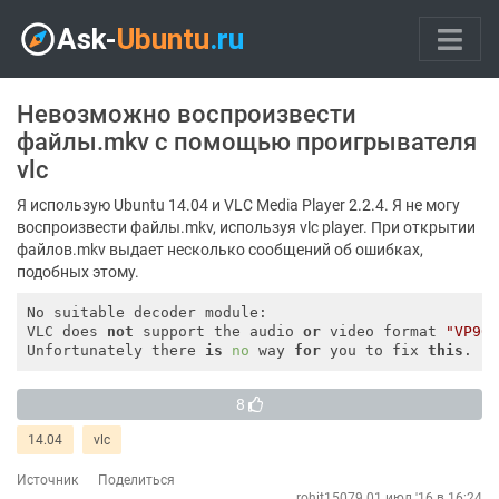
Невозможно воспроизвести
файлы.mkv с помощью проигрывателя
vlc
Я использую Ubuntu 14.04 и VLC Media Player 2.2.4. Я не могу
воспроизвести файлы.mkv, используя vlc player. При открытии
файлов.mkv выдает несколько сообщений об ошибках,
подобных этому.
No suitable decoder module:

VLC does 
not
 support the audio 
or
 video format 
"VP90
Unfortunately there 
is
no
 way 
for
 you to fix 
this
8
14.04
vlc
Источник
Поделиться
rohit15079
01 июл '16 в 16:24